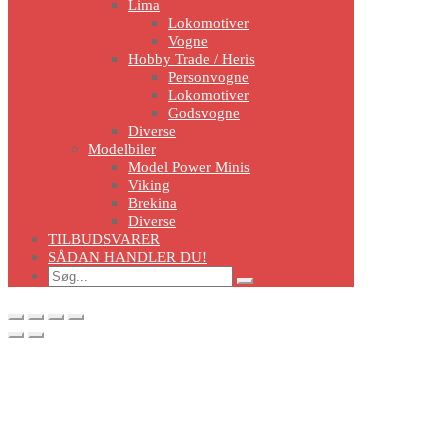
Lima
Lokomotiver
Vogne
Hobby Trade / Heris
Personvogne
Lokomotiver
Godsvogne
Diverse
Modelbiler
Model Power Minis
Viking
Brekina
Diverse
TILBUDSVARER
SÅDAN HANDLER DU!
Search