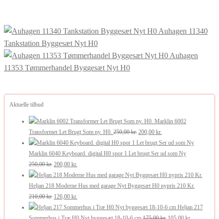
Auhagen 11340
Tankstation Byggesæt Nyt H0
Auhagen
11353 Tømmerhandel Byggesæt Nyt H0
Aktuelle tilbud
Marklin 6002
Den
Den
Transformer Let Brugt Som ny. H0.
250,00
kr.
200,00
kr.
oprindelige
aktuelle
pris
pris
Marklin 6040 Keyboard. digital H0 spor 1 Let brugt Ser ud som Ny
Den
Den
var:
er:
250,00
kr.
200,00
kr.
oprindelige
aktuelle
250,00 kr..
200,00 kr..
pris
pris
Heljan 218 Moderne Hus med garage Nyt Byggesæt H0 nypris 210 Kr.
var:
Den
er:
Den
210,00
kr.
126,00
kr.
250,00 kr..
oprindelige
200,00 kr..
aktuelle
Heljan 217
pris
pris
Den
Den
Sommerhus i Træ H0 Nyt byggesæt 18-10-6 cm
175,00
kr.
105,00
kr.