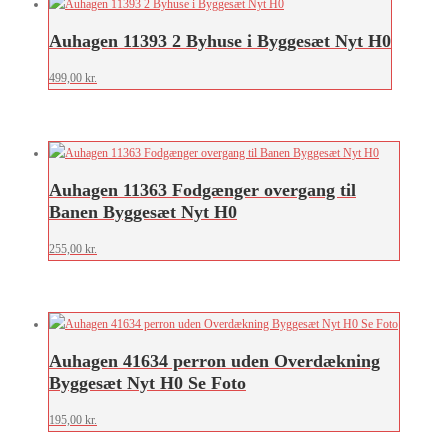
Auhagen 11393 2 Byhuse i Byggesæt Nyt H0
499,00
kr.
Auhagen 11363 Fodgænger overgang til
Banen Byggesæt Nyt H0
255,00
kr.
Auhagen 41634 perron uden Overdækning
Byggesæt Nyt H0 Se Foto
195,00
kr.