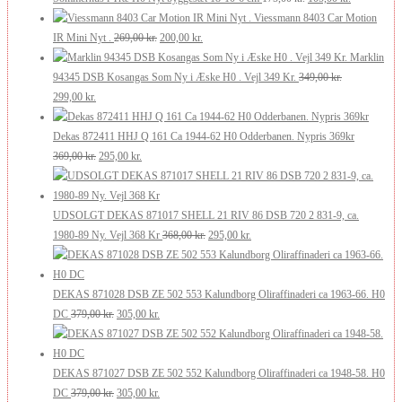
var:
er:
oprindelige
aktuelle
Viessmann 8403 Car Motion
210,00 kr..
126,00 kr..
Den
Den
pris
pris
IR Mini Nyt .
269,00
kr.
200,00
kr.
oprindelige
aktuelle
var:
er:
Marklin
pris
pris
175,00 kr..
105,00 kr..
94345 DSB Kosangas Som Ny i Æske H0 . Vejl 349 Kr.
349,00
kr.
Den
Den
var:
er:
299,00
kr.
oprindelige
aktuelle
269,00 kr..
200,00 kr..
pris
pris
Dekas 872411 HHJ Q 161 Ca 1944-62 H0 Odderbanen. Nypris 369kr
var:
er:
Den
Den
369,00
kr.
295,00
kr.
349,00 kr..
299,00 kr..
oprindelige
aktuelle
pris
pris
var:
er:
UDSOLGT DEKAS 871017 SHELL 21 RIV 86 DSB 720 2 831-9, ca.
369,00 kr..
295,00 kr..
Den
Den
1980-89 Ny. Vejl 368 Kr
368,00
kr.
295,00
kr.
oprindelige
aktuelle
pris
pris
var:
er:
DEKAS 871028 DSB ZE 502 553 Kalundborg Oliraffinaderi ca 1963-66. H0
Den
Den
368,00 kr..
295,00 kr..
DC
379,00
kr.
305,00
kr.
oprindelige
aktuelle
pris
pris
var:
er:
DEKAS 871027 DSB ZE 502 552 Kalundborg Oliraffinaderi ca 1948-58. H0
379,00 kr..
Den
305,00 kr..
Den
DC
379,00
kr.
305,00
kr.