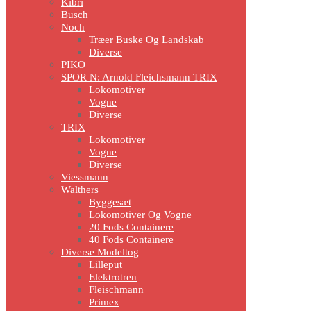
Kibri
Busch
Noch
Træer Buske Og Landskab
Diverse
PIKO
SPOR N: Arnold Fleichsmann TRIX
Lokomotiver
Vogne
Diverse
TRIX
Lokomotiver
Vogne
Diverse
Viessmann
Walthers
Byggesæt
Lokomotiver Og Vogne
20 Fods Containere
40 Fods Containere
Diverse Modeltog
Lilleput
Elektrotren
Fleischmann
Primex