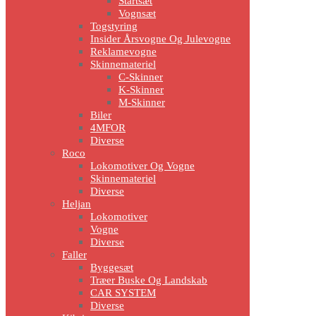
Startsæt
Vognsæt
Togstyring
Insider Årsvogne Og Julevogne
Reklamevogne
Skinnemateriel
C-Skinner
K-Skinner
M-Skinner
Biler
4MFOR
Diverse
Roco
Lokomotiver Og Vogne
Skinnemateriel
Diverse
Heljan
Lokomotiver
Vogne
Diverse
Faller
Byggesæt
Træer Buske Og Landskab
CAR SYSTEM
Diverse