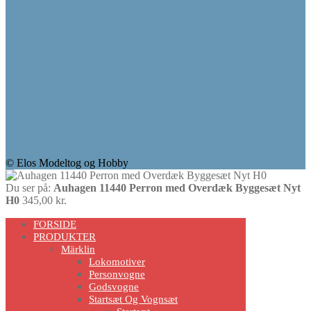
© Elos Modeltog og Hobby
Du ser på:
Auhagen 11440 Perron med Overdæk Byggesæt Nyt
H0
345,00
kr.
Scroll
FORSIDE
Up
PRODUKTER
Märklin
Lokomotiver
Personvogne
Godsvogne
Startsæt Og Vognsæt