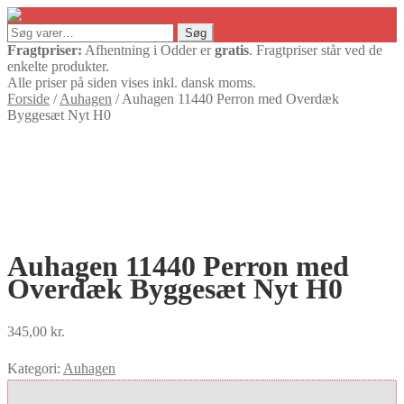
Søg
Søg
efter:
Fragtpriser:
Afhentning i Odder er
gratis
. Fragtpriser står ved de
enkelte produkter.
Alle priser på siden vises inkl. dansk moms.
Forside
/
Auhagen
/
Auhagen 11440 Perron med Overdæk
Byggesæt Nyt H0
Auhagen 11440 Perron med
Overdæk Byggesæt Nyt H0
345,00
kr.
Kategori:
Auhagen