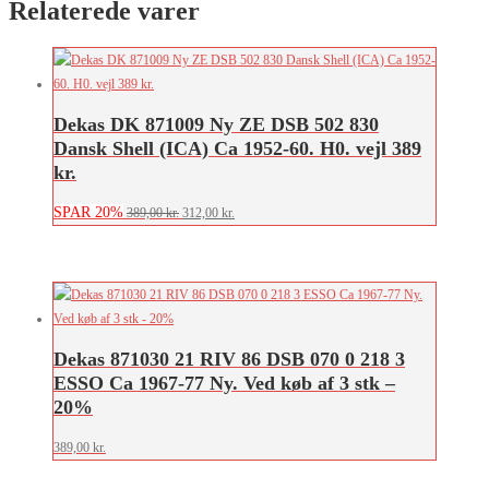
Relaterede varer
Dekas DK 871009 Ny ZE DSB 502 830
Dansk Shell (ICA) Ca 1952-60. H0. vejl 389
kr.
SPAR 20%
Den
Den
389,00
kr.
312,00
kr.
oprindelige
aktuelle
pris
pris
var:
er:
389,00 kr..
312,00 kr..
Dekas 871030 21 RIV 86 DSB 070 0 218 3
ESSO Ca 1967-77 Ny. Ved køb af 3 stk –
20%
389,00
kr.