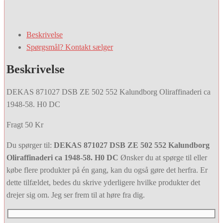
var:
er:
379,00 kr..
305,00 kr..
Beskrivelse
Spørgsmål? Kontakt sælger
Beskrivelse
DEKAS 871027 DSB ZE 502 552 Kalundborg Oliraffinaderi ca
1948-58. H0 DC
Fragt 50 Kr
Du spørger til:
DEKAS 871027 DSB ZE 502 552 Kalundborg
Oliraffinaderi ca 1948-58. H0 DC
Ønsker du at spørge til eller
købe flere produkter på én gang, kan du også gøre det herfra. Er
dette tilfældet, bedes du skrive yderligere hvilke produkter det
drejer sig om. Jeg ser frem til at høre fra dig.