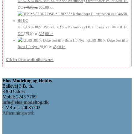
var:
er:
DEKAS 871028 DSB ZE 502 553 Kalundborg Oliraffinaderi ca 1963-66. H0
369,00 kr..
Den
295,00 kr..
Den
DC
379,00
kr.
305,00
kr.
oprindelige
aktuelle
pris
pris
var:
er:
DEKAS 871027 DSB ZE 502 552 Kalundborg Oliraffinaderi ca 1948-58. H0
379,00 kr..
Den
305,00 kr..
Den
DC
379,00
kr.
305,00
kr.
oprindelige
aktuelle
KIBRI 38146 Deko Sæt til S
pris
Den
pris
Den
Bahn H0 Nyt .
60,00
kr.
45,00
kr.
var:
oprindelige
er:
aktuelle
Klik her for at se alle tilbudsvarer.
379,00 kr..
pris
305,00 kr..
pris
var:
er:
60,00 kr..
45,00 kr..
Elos Modeltog og Hobby
Ballevej 3 B, th.,
8300 Odder
Mobil: 2243 7769
info@elos-modeltog.dk
CVR-nr.: 20085703
Afhentningssted: