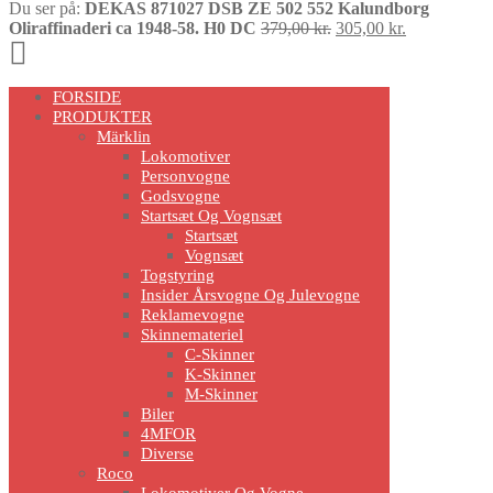
Du ser på:
DEKAS 871027 DSB ZE 502 552 Kalundborg
Den
Den
Oliraffinaderi ca 1948-58. H0 DC
379,00
kr.
305,00
kr.
Scroll
oprindelige
aktuelle
pris
pris
Up
var:
er:
FORSIDE
379,00 kr..
305,00 kr..
PRODUKTER
Märklin
Lokomotiver
Personvogne
Godsvogne
Startsæt Og Vognsæt
Startsæt
Vognsæt
Togstyring
Insider Årsvogne Og Julevogne
Reklamevogne
Skinnemateriel
C-Skinner
K-Skinner
M-Skinner
Biler
4MFOR
Diverse
Roco
Lokomotiver Og Vogne