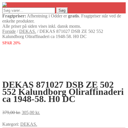
Søg
Søg
efter:
Fragtpriser:
Afhentning i Odder er
gratis
. Fragtpriser står ved de
enkelte produkter.
Alle priser på siden vises inkl. dansk moms.
Forside
/
DEKAS.
/
DEKAS 871027 DSB ZE 502 552
Kalundborg Oliraffinaderi ca 1948-58. H0 DC
SPAR 20%
DEKAS 871027 DSB ZE 502
552 Kalundborg Oliraffinaderi
ca 1948-58. H0 DC
Den
Den
379,00
kr.
305,00
kr.
oprindelige
aktuelle
Kategori:
DEKAS.
pris
pris