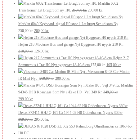
Marklin 6002
Den
Den
Transformer Let Brugt Som ny. H0.
250,00
kr.
200,00
kr.
oprindelige
aktuelle
pris
pris
Marklin 6040 Keyboard. digital H0 spor 1 Let brugt Ser ud som Ny
Den
Den
var:
er:
250,00
kr.
200,00
kr.
oprindelige
aktuelle
250,00 kr..
200,00 kr..
pris
pris
Heljan 218 Moderne Hus med garage Nyt Byggesæt H0 nypris 210 Kr.
var:
Den
er:
Den
210,00
kr.
126,00
kr.
250,00 kr..
oprindelige
200,00 kr..
aktuelle
Heljan 217
pris
pris
Den
Den
Sommerhus i Træ H0 Nyt byggesæt 18-10-6 cm
175,00
kr.
105,00
kr.
var:
er:
oprindelige
aktuelle
Viessmann 8403 Car Motion
210,00 kr..
126,00 kr..
Den
Den
pris
pris
IR Mini Nyt .
269,00
kr.
200,00
kr.
oprindelige
aktuelle
var:
er:
Marklin
pris
pris
175,00 kr..
105,00 kr..
94345 DSB Kosangas Som Ny i Æske H0 . Vejl 349 Kr.
349,00
kr.
Den
Den
var:
er:
299,00
kr.
oprindelige
aktuelle
269,00 kr..
200,00 kr..
pris
pris
Dekas 872411 HHJ Q 161 Ca 1944-62 H0 Odderbanen. Nypris 369kr
var:
er:
Den
Den
369,00
kr.
295,00
kr.
349,00 kr..
299,00 kr..
oprindelige
aktuelle
pris
pris