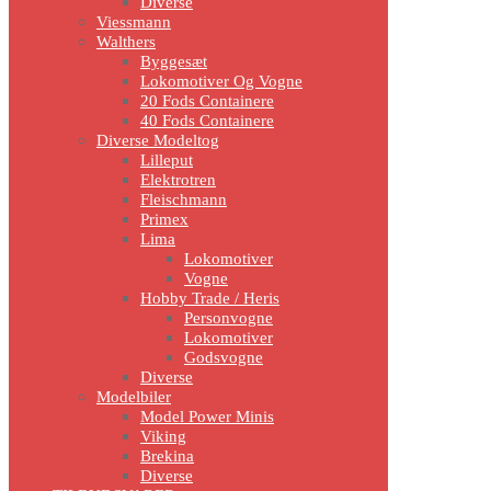
Diverse
Viessmann
Walthers
Byggesæt
Lokomotiver Og Vogne
20 Fods Containere
40 Fods Containere
Diverse Modeltog
Lilleput
Elektrotren
Fleischmann
Primex
Lima
Lokomotiver
Vogne
Hobby Trade / Heris
Personvogne
Lokomotiver
Godsvogne
Diverse
Modelbiler
Model Power Minis
Viking
Brekina
Diverse