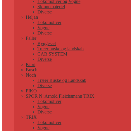
Lokomotiver og Vogne
Skinnemateriel
Diverse
Heljan
Lokomotiver
Vogne
Diverse
Faller
Byggesæt
Træer buske og landskab
CAR SYSTEM
Diverse
Kibri
Busch
Noch
Træer Buske og Landskab
Diverse
PIKO
SPOR N: Arnold Fleichsmann TRIX
Lokomotiver
Vogne
Diverse
TRIX
Lokomotiver
Vogne