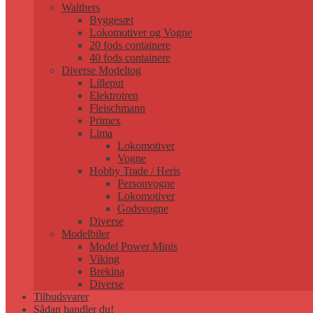
Walthers
Byggesæt
Lokomotiver og Vogne
20 fods containere
40 fods containere
Diverse Modeltog
Lilleput
Elektrotren
Fleischmann
Primex
Lima
Lokomotiver
Vogne
Hobby Trade / Heris
Personvogne
Lokomotiver
Godsvogne
Diverse
Modelbiler
Model Power Minis
Viking
Brekina
Diverse
Tilbudsvarer
Sådan handler du!