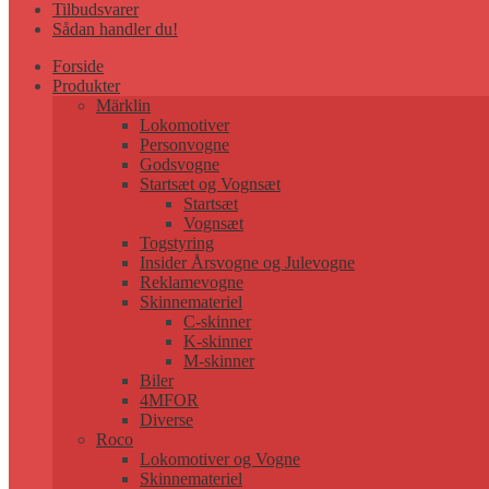
Tilbudsvarer
Sådan handler du!
Forside
Produkter
Märklin
Lokomotiver
Personvogne
Godsvogne
Startsæt og Vognsæt
Startsæt
Vognsæt
Togstyring
Insider Årsvogne og Julevogne
Reklamevogne
Skinnemateriel
C-skinner
K-skinner
M-skinner
Biler
4MFOR
Diverse
Roco
Lokomotiver og Vogne
Skinnemateriel