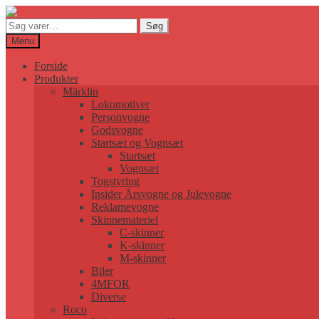
Søg
Søg
efter:
Menu
Forside
Produkter
Märklin
Lokomotiver
Personvogne
Godsvogne
Startsæt og Vognsæt
Startsæt
Vognsæt
Togstyring
Insider Årsvogne og Julevogne
Reklamevogne
Skinnemateriel
C-skinner
K-skinner
M-skinner
Biler
4MFOR
Diverse
Roco