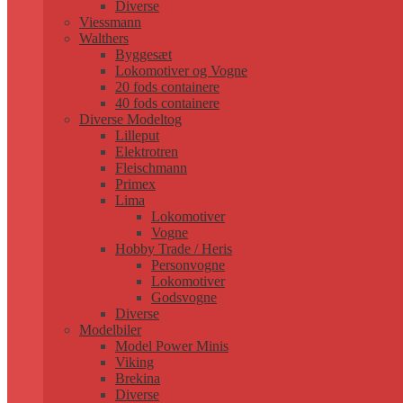
Diverse
Viessmann
Walthers
Byggesæt
Lokomotiver og Vogne
20 fods containere
40 fods containere
Diverse Modeltog
Lilleput
Elektrotren
Fleischmann
Primex
Lima
Lokomotiver
Vogne
Hobby Trade / Heris
Personvogne
Lokomotiver
Godsvogne
Diverse
Modelbiler
Model Power Minis
Viking
Brekina
Diverse