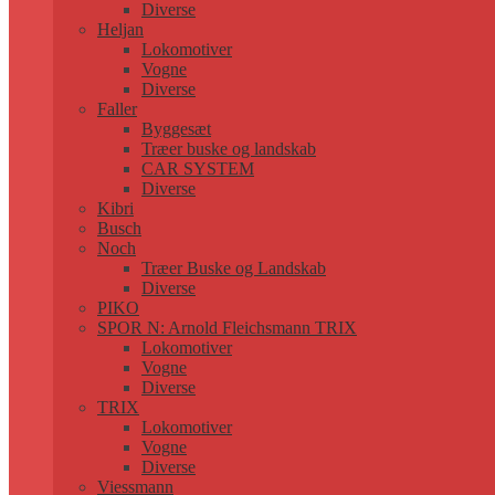
Diverse
Heljan
Lokomotiver
Vogne
Diverse
Faller
Byggesæt
Træer buske og landskab
CAR SYSTEM
Diverse
Kibri
Busch
Noch
Træer Buske og Landskab
Diverse
PIKO
SPOR N: Arnold Fleichsmann TRIX
Lokomotiver
Vogne
Diverse
TRIX
Lokomotiver
Vogne
Diverse
Viessmann