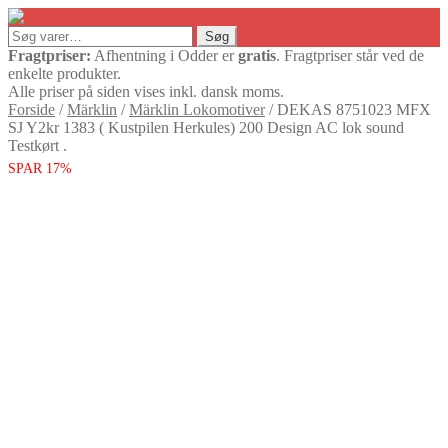
Søg
Søg
efter:
Fragtpriser:
Afhentning i Odder er
gratis
. Fragtpriser står ved de
enkelte produkter.
Alle priser på siden vises inkl. dansk moms.
Forside
/
Märklin
/
Märklin Lokomotiver
/
DEKAS 8751023 MFX
SJ Y2kr 1383 ( Kustpilen Herkules) 200 Design AC lok sound
Testkørt .
SPAR 17%