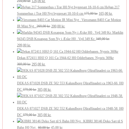
var:
Den
er:
Den
210,00
kr.
126,00
kr.
250,00 kr..
oprindelige
200,00 kr..
aktuelle
Heljan 217
pris
pris
Den
Den
Sommerhus i Træ H0 Nyt byggesæt 18-10-6 cm
175,00
kr.
105,00
kr.
var:
er:
oprindelige
aktuelle
Viessmann 8403 Car Motion
210,00 kr..
126,00 kr..
Den
Den
pris
pris
IR Mini Nyt .
269,00
kr.
200,00
kr.
oprindelige
aktuelle
var:
er:
Marklin
pris
pris
175,00 kr..
105,00 kr..
94345 DSB Kosangas Som Ny i Æske H0 . Vejl 349 Kr.
349,00
kr.
Den
Den
var:
er:
299,00
kr.
oprindelige
aktuelle
269,00 kr..
200,00 kr..
pris
pris
Dekas 872411 HHJ Q 161 Ca 1944-62 H0 Odderbanen. Nypris 369kr
var:
er:
Den
Den
369,00
kr.
295,00
kr.
349,00 kr..
299,00 kr..
oprindelige
aktuelle
pris
pris
var:
er:
DEKAS 871028 DSB ZE 502 553 Kalundborg Oliraffinaderi ca 1963-66. H0
369,00 kr..
Den
295,00 kr..
Den
DC
379,00
kr.
305,00
kr.
oprindelige
aktuelle
pris
pris
var:
er:
DEKAS 871027 DSB ZE 502 552 Kalundborg Oliraffinaderi ca 1948-58. H0
379,00 kr..
Den
305,00 kr..
Den
DC
379,00
kr.
305,00
kr.
oprindelige
aktuelle
KIBRI 38146 Deko Sæt til S
pris
Den
pris
Den
Bahn H0 Nyt .
60,00
kr.
45,00
kr.