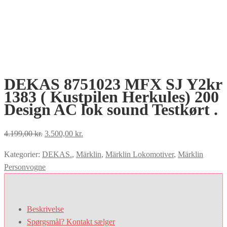
DEKAS 8751023 MFX SJ Y2kr
1383 ( Kustpilen Herkules) 200
Design AC lok sound Testkørt .
Den
Den
4.199,00
kr.
3.500,00
kr.
oprindelige
aktuelle
Kategorier:
DEKAS.
,
Märklin
,
Märklin Lokomotiver
,
Märklin
pris
pris
Personvogne
var:
er:
4.199,00 kr..
3.500,00 kr..
Beskrivelse
Spørgsmål? Kontakt sælger