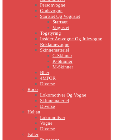
Personvogne
Godsvogne
Startsæt Og Vognsæt
Startsæt
Vognsæt
Togstyring
Insider Årsvogne Og Julevogne
Reklamevogne
Skinnemateriel
C-Skinner
K-Skinner
M-Skinner
Biler
4MFOR
Diverse
Roco
Lokomotiver Og Vogne
Skinnemateriel
Diverse
Heljan
Lokomotiver
Vogne
Diverse
Faller
Byggesæt