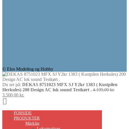
© Elos Modeltog og Hobby
Du ser på:
DEKAS 8751023 MFX SJ Y2kr 1383 ( Kustpilen
Den
Herkules) 200 Design AC lok sound Testkørt .
4.199,00
kr.
Den
oprinde
3.500,00
kr.
Scroll
aktuelle
pris
pris
var:
Up
er:
4.199,00
FORSIDE
3.500,00 kr..
PRODUKTER
Märklin
Lokomotiver