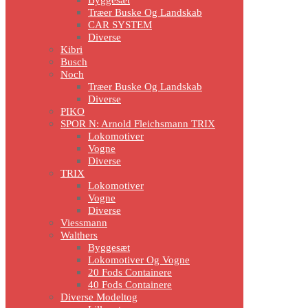
Træer Buske Og Landskab
CAR SYSTEM
Diverse
Kibri
Busch
Noch
Træer Buske Og Landskab
Diverse
PIKO
SPOR N: Arnold Fleichsmann TRIX
Lokomotiver
Vogne
Diverse
TRIX
Lokomotiver
Vogne
Diverse
Viessmann
Walthers
Byggesæt
Lokomotiver Og Vogne
20 Fods Containere
40 Fods Containere
Diverse Modeltog