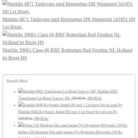
Marklin 4871 Tankvogn med Bremsehus DR Wuppertal 541851 H0
Let Brugt.
Marklin 39061 Class 66 RRF Rotterdam Rail Feeding NL Holland
let Brugt H0
Aktuelle tilbud
Marklin 6002
Den
Den
Transformer Let Brugt Som ny. H0.
250,00
kr.
200,00
kr.
oprindelige
aktuelle
pris
pris
Marklin 6040 Keyboard. digital H0 spor 1 Let brugt Ser ud som Ny
Den
Den
var:
er:
250,00
kr.
200,00
kr.
oprindelige
aktuelle
250,00 kr..
200,00 kr..
pris
pris
Heljan 218 Moderne Hus med garage Nyt Byggesæt H0 nypris 210 Kr.