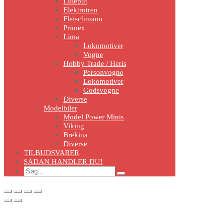
Lilleput
Elektrotren
Fleischmann
Primex
Lima
Lokomotiver
Vogne
Hobby Trade / Heris
Personvogne
Lokomotiver
Godsvogne
Diverse
Modelbiler
Model Power Minis
Viking
Brekina
Diverse
TILBUDSVARER
SÅDAN HANDLER DU!
Search