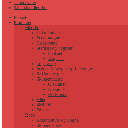
Tilbudsvarer
Sådan handler du!
Forside
Produkter
Märklin
Lokomotiver
Personvogne
Godsvogne
Startsæt og Vognsæt
Startsæt
Vognsæt
Togstyring
Insider Årsvogne og Julevogne
Reklamevogne
Skinnemateriel
C-skinner
K-skinner
M-skinner
Biler
4MFOR
Diverse
Roco
Lokomotiver og Vogne
Skinnemateriel