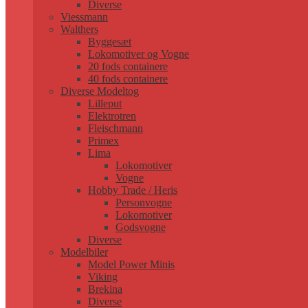
Diverse
Viessmann
Walthers
Byggesæt
Lokomotiver og Vogne
20 fods containere
40 fods containere
Diverse Modeltog
Lilleput
Elektrotren
Fleischmann
Primex
Lima
Lokomotiver
Vogne
Hobby Trade / Heris
Personvogne
Lokomotiver
Godsvogne
Diverse
Modelbiler
Model Power Minis
Viking
Brekina
Diverse