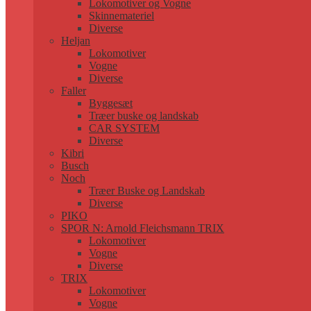
Lokomotiver og Vogne
Skinnemateriel
Diverse
Heljan
Lokomotiver
Vogne
Diverse
Faller
Byggesæt
Træer buske og landskab
CAR SYSTEM
Diverse
Kibri
Busch
Noch
Træer Buske og Landskab
Diverse
PIKO
SPOR N: Arnold Fleichsmann TRIX
Lokomotiver
Vogne
Diverse
TRIX
Lokomotiver
Vogne