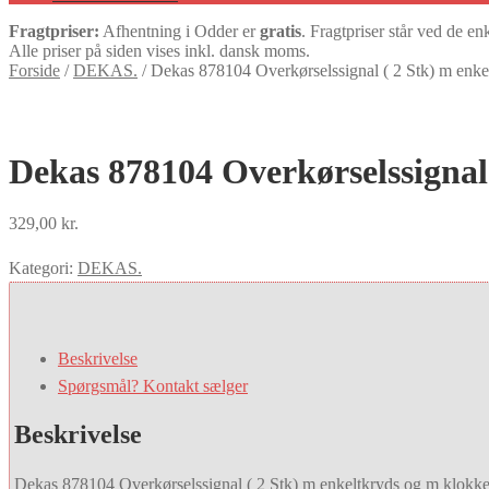
Fragtpriser:
Afhentning i Odder er
gratis
. Fragtpriser står ved de en
Alle priser på siden vises inkl. dansk moms.
Forside
/
DEKAS.
/
Dekas 878104 Overkørselssignal ( 2 Stk) m enk
Dekas 878104 Overkørselssignal
329,00
kr.
Kategori:
DEKAS.
Beskrivelse
Spørgsmål? Kontakt sælger
Beskrivelse
Dekas 878104 Overkørselssignal ( 2 Stk) m enkeltkryds og m klokk