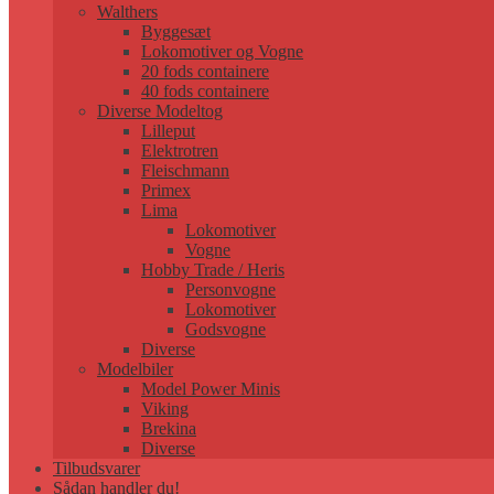
Walthers
Byggesæt
Lokomotiver og Vogne
20 fods containere
40 fods containere
Diverse Modeltog
Lilleput
Elektrotren
Fleischmann
Primex
Lima
Lokomotiver
Vogne
Hobby Trade / Heris
Personvogne
Lokomotiver
Godsvogne
Diverse
Modelbiler
Model Power Minis
Viking
Brekina
Diverse
Tilbudsvarer
Sådan handler du!