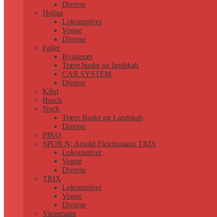
Diverse
Heljan
Lokomotiver
Vogne
Diverse
Faller
Byggesæt
Træer buske og landskab
CAR SYSTEM
Diverse
Kibri
Busch
Noch
Træer Buske og Landskab
Diverse
PIKO
SPOR N: Arnold Fleichsmann TRIX
Lokomotiver
Vogne
Diverse
TRIX
Lokomotiver
Vogne
Diverse
Viessmann