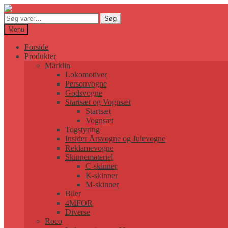
Søg
Søg
efter:
Menu
Forside
Produkter
Märklin
Lokomotiver
Personvogne
Godsvogne
Startsæt og Vognsæt
Startsæt
Vognsæt
Togstyring
Insider Årsvogne og Julevogne
Reklamevogne
Skinnemateriel
C-skinner
K-skinner
M-skinner
Biler
4MFOR
Diverse
Roco