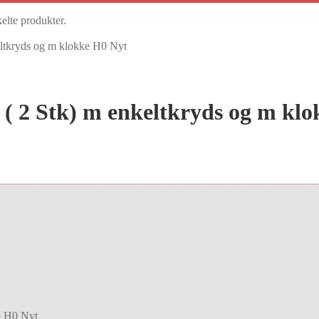
kelte produkter.
eltkryds og m klokke H0 Nyt
 ( 2 Stk) m enkeltkryds og m kl
e H0 Nyt