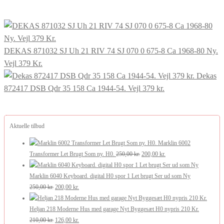
pris
pris
var:
er:
389,00 kr..
312,00 kr..
DEKAS 871032 SJ Uh 21 RIV 74 SJ 070 0 675-8 Ca 1968-80 Ny.
Vejl 379 Kr.
Dekas
872417 DSB Qdr 35 158 Ca 1944-54. Vejl 379 kr.
Aktuelle tilbud
Marklin 6002
Den
Den
Transformer Let Brugt Som ny. H0.
250,00
kr.
200,00
kr.
oprindelige
aktuelle
pris
pris
Marklin 6040 Keyboard. digital H0 spor 1 Let brugt Ser ud som Ny
Den
Den
var:
er:
250,00
kr.
200,00
kr.
oprindelige
aktuelle
250,00 kr..
200,00 kr..
pris
pris
Heljan 218 Moderne Hus med garage Nyt Byggesæt H0 nypris 210 Kr.
var:
Den
er:
Den
210,00
kr.
126,00
kr.