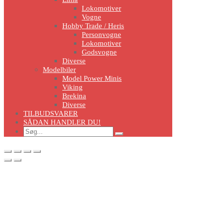
Lokomotiver
Vogne
Hobby Trade / Heris
Personvogne
Lokomotiver
Godsvogne
Diverse
Modelbiler
Model Power Minis
Viking
Brekina
Diverse
TILBUDSVARER
SÅDAN HANDLER DU!
Search