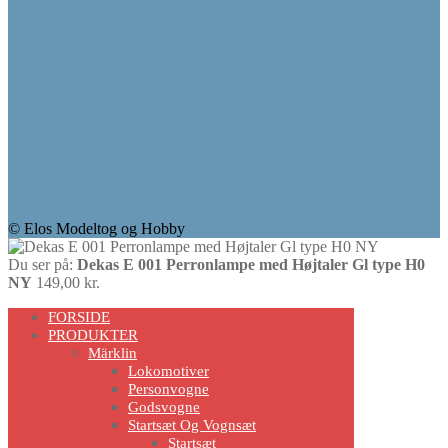
© Elos Modeltog og Hobby
Du ser på:
Dekas E 001 Perronlampe med Højtaler Gl type H0
NY
149,00
kr.
Scroll
FORSIDE
Up
PRODUKTER
Märklin
Lokomotiver
Personvogne
Godsvogne
Startsæt Og Vognsæt
Startsæt