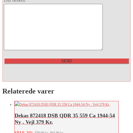
Din besked *
Relaterede varer
Dekas 872418 DSB QDR 35 559 Ca 1944-54
Ny . Vejl 379 Kr,
SPAR 20%
Den
Den
379,00
kr.
304,00
kr.