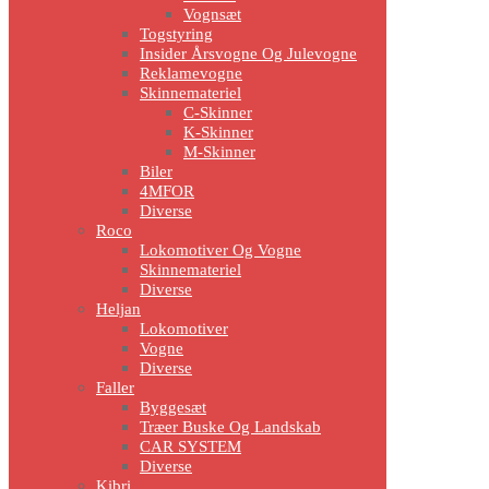
Vognsæt
Togstyring
Insider Årsvogne Og Julevogne
Reklamevogne
Skinnemateriel
C-Skinner
K-Skinner
M-Skinner
Biler
4MFOR
Diverse
Roco
Lokomotiver Og Vogne
Skinnemateriel
Diverse
Heljan
Lokomotiver
Vogne
Diverse
Faller
Byggesæt
Træer Buske Og Landskab
CAR SYSTEM
Diverse
Kibri