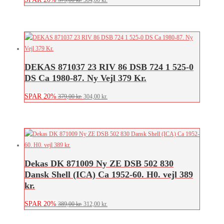
oprindelige
aktuelle
pris
pris
var:
er:
379,00 kr..
304,00 kr..
DEKAS 871037 23 RIV 86 DSB 724 1 525-0
DS Ca 1980-87. Ny Vejl 379 Kr.
SPAR 20%
Den
Den
379,00
kr.
304,00
kr.
oprindelige
aktuelle
pris
pris
var:
er:
379,00 kr..
304,00 kr..
Dekas DK 871009 Ny ZE DSB 502 830
Dansk Shell (ICA) Ca 1952-60. H0. vejl 389
kr.
SPAR 20%
Den
Den
389,00
kr.
312,00
kr.
oprindelige
aktuelle