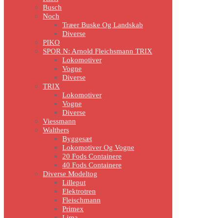
Busch
Noch
Træer Buske Og Landskab
Diverse
PIKO
SPOR N: Arnold Fleichsmann TRIX
Lokomotiver
Vogne
Diverse
TRIX
Lokomotiver
Vogne
Diverse
Viessmann
Walthers
Byggesæt
Lokomotiver Og Vogne
20 Fods Containere
40 Fods Containere
Diverse Modeltog
Lilleput
Elektrotren
Fleischmann
Primex
Lima