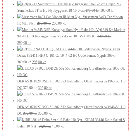
250,00 kr..
oprindelige
200,00 kr..
aktuelle
Heljan 217
pris
pris
Den
Den
Sommerhus i Træ H0 Nyt byggesæt 18-10-6 cm
175,00
kr.
105,00
kr.
var:
er:
oprindelige
aktuelle
Viessmann 8403 Car Motion
210,00 kr..
126,00 kr..
Den
Den
pris
pris
IR Mini Nyt .
269,00
kr.
200,00
kr.
oprindelige
aktuelle
var:
er:
Marklin
pris
pris
175,00 kr..
105,00 kr..
94345 DSB Kosangas Som Ny i Æske H0 . Vejl 349 Kr.
349,00
kr.
Den
Den
var:
er:
299,00
kr.
oprindelige
aktuelle
269,00 kr..
200,00 kr..
pris
pris
Dekas 872411 HHJ Q 161 Ca 1944-62 H0 Odderbanen. Nypris 369kr
var:
er:
Den
Den
369,00
kr.
295,00
kr.
349,00 kr..
299,00 kr..
oprindelige
aktuelle
pris
pris
var:
er:
DEKAS 871028 DSB ZE 502 553 Kalundborg Oliraffinaderi ca 1963-66. H0
369,00 kr..
Den
295,00 kr..
Den
DC
379,00
kr.
305,00
kr.
oprindelige
aktuelle
pris
pris
var:
er:
DEKAS 871027 DSB ZE 502 552 Kalundborg Oliraffinaderi ca 1948-58. H0
379,00 kr..
Den
305,00 kr..
Den
DC
379,00
kr.
305,00
kr.
oprindelige
aktuelle
KIBRI 38146 Deko Sæt til S
pris
Den
pris
Den
Bahn H0 Nyt .
60,00
kr.
45,00
kr.