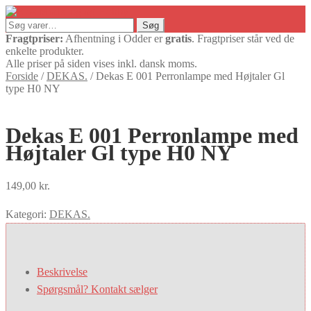
Søg
Søg
efter:
Fragtpriser:
Afhentning i Odder er
gratis
. Fragtpriser står ved de
enkelte produkter.
Alle priser på siden vises inkl. dansk moms.
Forside
/
DEKAS.
/
Dekas E 001 Perronlampe med Højtaler Gl
type H0 NY
Dekas E 001 Perronlampe med
Højtaler Gl type H0 NY
149,00
kr.
Kategori:
DEKAS.
Beskrivelse
Spørgsmål? Kontakt sælger