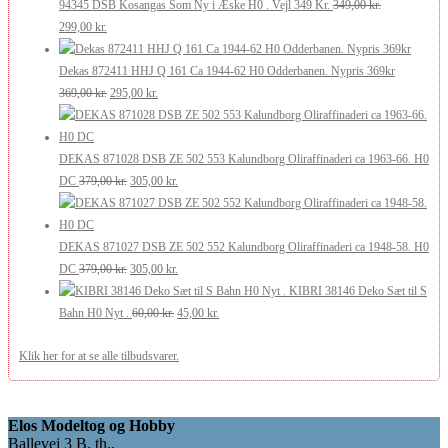
pris
pris
175,00 kr..
105,00 kr..
94345 DSB Kosangas Som Ny i Æske H0 . Vejl 349 Kr.
349,00
kr.
Den
Den
var:
er:
299,00
kr.
oprindelige
aktuelle
269,00 kr..
200,00 kr..
pris
pris
Dekas 872411 HHJ Q 161 Ca 1944-62 H0 Odderbanen. Nypris 369kr
var:
er:
Den
Den
369,00
kr.
295,00
kr.
349,00 kr..
299,00 kr..
oprindelige
aktuelle
pris
pris
var:
er:
DEKAS 871028 DSB ZE 502 553 Kalundborg Oliraffinaderi ca 1963-66. H0
369,00 kr..
Den
295,00 kr..
Den
DC
379,00
kr.
305,00
kr.
oprindelige
aktuelle
pris
pris
var:
er:
DEKAS 871027 DSB ZE 502 552 Kalundborg Oliraffinaderi ca 1948-58. H0
379,00 kr..
Den
305,00 kr..
Den
DC
379,00
kr.
305,00
kr.
oprindelige
aktuelle
KIBRI 38146 Deko Sæt til S
pris
Den
pris
Den
Bahn H0 Nyt .
60,00
kr.
45,00
kr.
var:
oprindelige
er:
aktuelle
Klik her for at se alle tilbudsvarer.
379,00 kr..
pris
305,00 kr..
pris
var:
er:
60,00 kr..
45,00 kr..
Elos Modeltog og Hobby
Ballevej 3 B, th.,