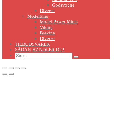
Godsvogne
Diverse
Modelbiler
Model Power Minis
Viking
Brekina
Diverse
TILBUDSVARER
SÅDAN HANDLER DU!
Search