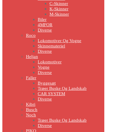
C-Skinner
K-Skinner
M-Skinner
Biler
4MFOR
Diverse
Roco
Lokomotiver Og Vogne
Skinnemateriel
Diverse
Heljan
Lokomotiver
Vogne
Diverse
Faller
Byggesæt
Træer Buske Og Landskab
CAR SYSTEM
Diverse
Kibri
Busch
Noch
Træer Buske Og Landskab
Diverse
PIKO