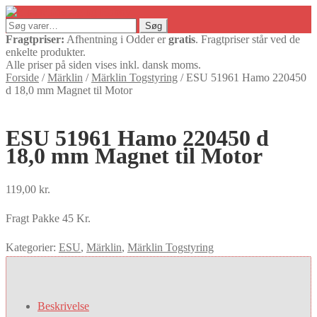
Søg
Søg
efter:
Fragtpriser:
Afhentning i Odder er
gratis
. Fragtpriser står ved de
enkelte produkter.
Alle priser på siden vises inkl. dansk moms.
Forside
/
Märklin
/
Märklin Togstyring
/
ESU 51961 Hamo 220450
d 18,0 mm Magnet til Motor
ESU 51961 Hamo 220450 d
18,0 mm Magnet til Motor
119,00
kr.
Fragt Pakke 45 Kr.
Kategorier:
ESU
,
Märklin
,
Märklin Togstyring
Beskrivelse