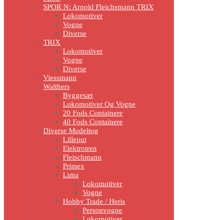
SPOR N: Arnold Fleichsmann TRIX
Lokomotiver
Vogne
Diverse
TRIX
Lokomotiver
Vogne
Diverse
Viessmann
Walthers
Byggesæt
Lokomotiver Og Vogne
20 Fods Containere
40 Fods Containere
Diverse Modeltog
Lilleput
Elektrotren
Fleischmann
Primex
Lima
Lokomotiver
Vogne
Hobby Trade / Heris
Personvogne
Lokomotiver