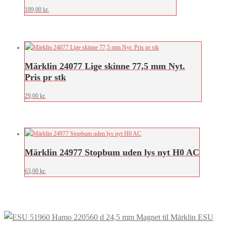
189,00
kr.
Märklin 24077 Lige skinne 77,5 mm Nyt.
Pris pr stk
29,00
kr.
Märklin 24977 Stopbum uden lys nyt H0 AC
63,00
kr.
ESU