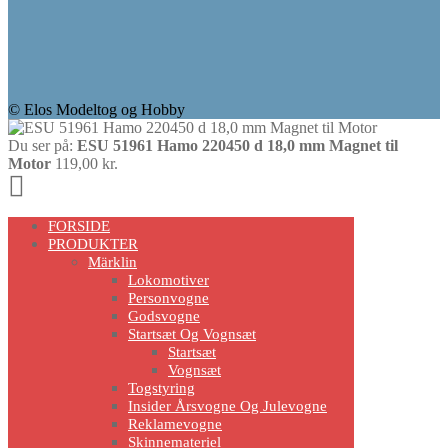
© Elos Modeltog og Hobby
Du ser på:
ESU 51961 Hamo 220450 d 18,0 mm Magnet til
Motor
119,00
kr.
Scroll
Up
FORSIDE
PRODUKTER
Märklin
Lokomotiver
Personvogne
Godsvogne
Startsæt Og Vognsæt
Startsæt
Vognsæt
Togstyring
Insider Årsvogne Og Julevogne
Reklamevogne
Skinnemateriel