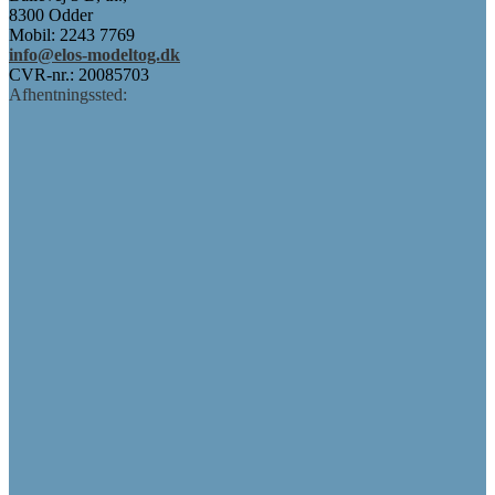
8300 Odder
Mobil: 2243 7769
info@elos-modeltog.dk
CVR-nr.: 20085703
Afhentningssted: