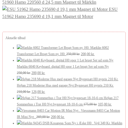
51960 Hamo 220560 d 24,5 mm Magnet til Märklin
ESU
51962 Hamo 235690 d 19,1 mm Magnet til Motor
Aktuelle tilbud
Marklin 6002
Den
Den
Transformer Let Brugt Som ny. H0.
250,00
kr.
200,00
kr.
oprindelige
aktuelle
pris
pris
Marklin 6040 Keyboard. digital H0 spor 1 Let brugt Ser ud som Ny
Den
Den
var:
er:
250,00
kr.
200,00
kr.
oprindelige
aktuelle
250,00 kr..
200,00 kr..
pris
pris
Heljan 218 Moderne Hus med garage Nyt Byggesæt H0 nypris 210 Kr.
var:
Den
er:
Den
210,00
kr.
126,00
kr.
250,00 kr..
oprindelige
200,00 kr..
aktuelle
Heljan 217
pris
pris
Den
Den
Sommerhus i Træ H0 Nyt byggesæt 18-10-6 cm
175,00
kr.
105,00
kr.
var:
er:
oprindelige
aktuelle
Viessmann 8403 Car Motion
210,00 kr..
126,00 kr..
Den
Den
pris
pris
IR Mini Nyt .
269,00
kr.
200,00
kr.
oprindelige
aktuelle
var:
er:
Marklin