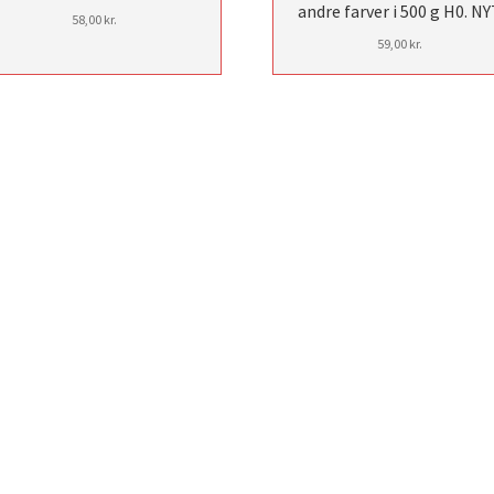
andre farver i 500 g H0. NY
58,00
kr.
59,00
kr.