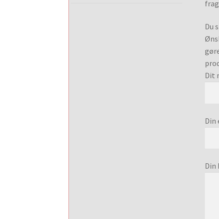
frag
Du s
Ønsk
gøre
prod
Dit 
Din 
Din 