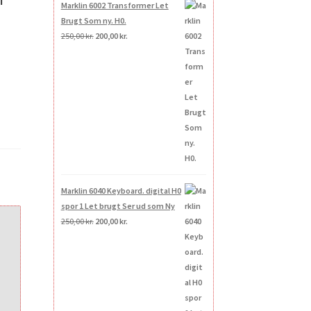
Marklin 6002 Transformer Let
Brugt Som ny. H0.
Den
Den
250,00
kr.
200,00
kr.
oprindelige
aktuelle
pris
pris
var:
er:
250,00 kr..
200,00 kr..
Marklin 6040 Keyboard. digital H0
spor 1 Let brugt Ser ud som Ny
Den
Den
250,00
kr.
200,00
kr.
oprindelige
aktuelle
pris
pris
var:
er:
250,00 kr..
200,00 kr..