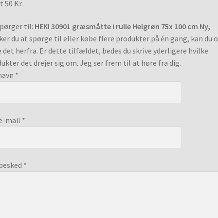
t 50 Kr.
pørger til:
HEKI 30901 græsmåtte i rulle Helgrøn 75x 100 cm Ny,
er du at spørge til eller købe flere produkter på én gang, kan du 
 det herfra. Er dette tilfældet, bedes du skrive yderligere hvilke
ukter det drejer sig om. Jeg ser frem til at høre fra dig.
navn *
e-mail *
besked *