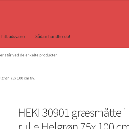
Tilbudsvarer
Sådan handler du!
ser står ved de enkelte produkter.
elgrøn 75x 100 cm Ny,
HEKI 30901 græsmåtte i
rulle Helgrøn 75x 100 c