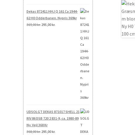
Dekas 872411 HHJ Q 161 Ca 1944-
62 H0 Odderbanen. Nypris 369kr
Den
Den
369,00
kr.
295,00
kr.
oprindelige
aktuelle
pris
pris
var:
er:
369,00 kr..
295,00 kr..
UDSOLGT DEKAS 871017 SHELL 21
RIV 86 DSB 720 2 831-9, ca. 1980-89
Ny. Vejl 368 Kr
Den
Den
368,00
kr.
295,00
kr.