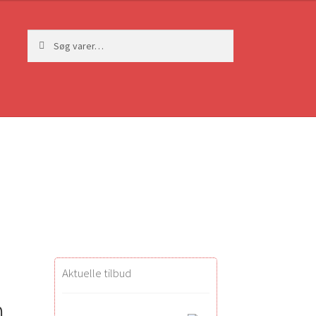
Søg
Søg
efter:
Aktuelle tilbud
m