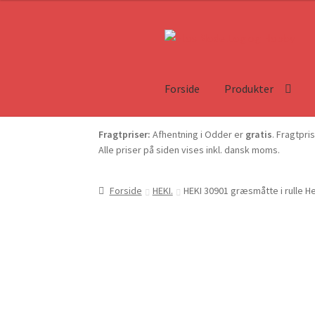
Forside
Produkter
Fragtpriser:
Afhentning i Odder er
gratis
. Fragtpri
Alle priser på siden vises inkl. dansk moms.
Forside
HEKI.
HEKI 30901 græsmåtte i rulle H