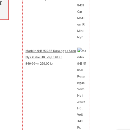
T.
oprindelige
aktuelle
pris
pris
var:
er:
269,00 kr..
200,00 kr..
Marklin 94345 DSB Kosangas Som
Ny i Æske H0 . Vejl 349 Kr.
Den
Den
349,00
kr.
299,00
kr.
oprindelige
aktuelle
pris
pris
var:
er:
349,00 kr..
299,00 kr..