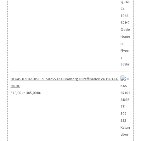
var:
er:
369,00 kr..
295,00 kr..
DEKAS 871028 DSB ZE 502 553 Kalundborg Oliraffinaderi ca 1963-66.
H0 DC
Den
Den
379,00
kr.
305,00
kr.
oprindelige
aktuelle
pris
pris
var:
er:
379,00 kr..
305,00 kr..