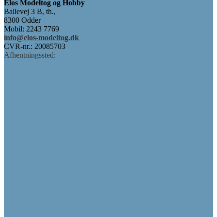
Elos Modeltog og Hobby
Ballevej 3 B, th.,
8300 Odder
Mobil: 2243 7769
info@elos-modeltog.dk
CVR-nr.: 20085703
Afhentningssted: