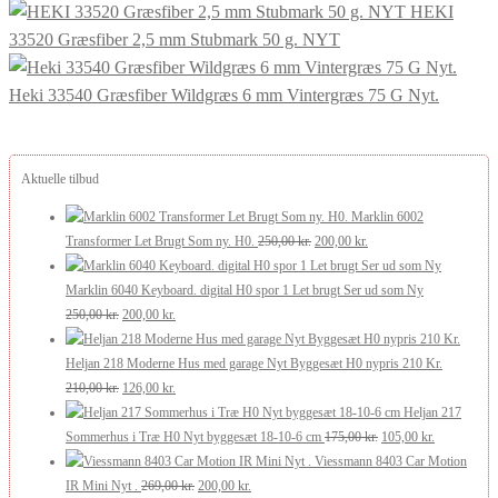
HEKI
33520 Græsfiber 2,5 mm Stubmark 50 g. NYT
Heki 33540 Græsfiber Wildgræs 6 mm Vintergræs 75 G Nyt.
Aktuelle tilbud
Marklin 6002
Den
Den
Transformer Let Brugt Som ny. H0.
250,00
kr.
200,00
kr.
oprindelige
aktuelle
pris
pris
Marklin 6040 Keyboard. digital H0 spor 1 Let brugt Ser ud som Ny
Den
Den
var:
er:
250,00
kr.
200,00
kr.
oprindelige
aktuelle
250,00 kr..
200,00 kr..
pris
pris
Heljan 218 Moderne Hus med garage Nyt Byggesæt H0 nypris 210 Kr.
var:
Den
er:
Den
210,00
kr.
126,00
kr.
250,00 kr..
oprindelige
200,00 kr..
aktuelle
Heljan 217
pris
pris
Den
Den
Sommerhus i Træ H0 Nyt byggesæt 18-10-6 cm
175,00
kr.
105,00
kr.
var:
er:
oprindelige
aktuelle
Viessmann 8403 Car Motion
210,00 kr..
126,00 kr..
Den
Den
pris
pris
IR Mini Nyt .
269,00
kr.
200,00
kr.