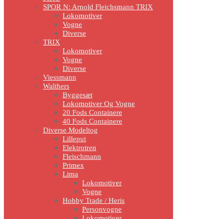
SPOR N: Arnold Fleichsmann TRIX
Lokomotiver
Vogne
Diverse
TRIX
Lokomotiver
Vogne
Diverse
Viessmann
Walthers
Byggesæt
Lokomotiver Og Vogne
20 Fods Containere
40 Fods Containere
Diverse Modeltog
Lilleput
Elektrotren
Fleischmann
Primex
Lima
Lokomotiver
Vogne
Hobby Trade / Heris
Personvogne
Lokomotiver