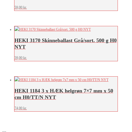
59,00
kr.
HEKI 3170 Skinneballast Grå/sort. 500 g H0
NYT
59,00
kr.
HEKI 1184 3 x HÆK helgrøn 7×7 mm x 50
cm H0/TT/N NYT
74,00
kr.