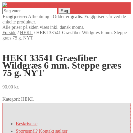
Søg
Søg
efter:
Fragtpriser:
Afhentning i Odder er
gratis
. Fragtpriser står ved de
enkelte produkter.
Alle priser på siden vises inkl. dansk moms.
Forside
/
HEKI.
/
HEKI 33541 Græsfiber Wildgræs 6 mm. Steppe
græs 75 g. NYT
HEKI 33541 Græsfiber
Wildgræs 6 mm. Steppe græs
75 g. NYT
90,00
kr.
Kategori:
HEKI.
Beskrivelse
Spørgsmål? Kontakt sælger