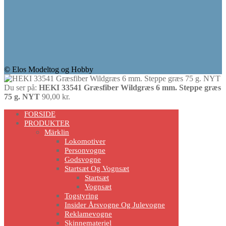
© Elos Modeltog og Hobby
Du ser på:
HEKI 33541 Græsfiber Wildgræs 6 mm. Steppe græs
75 g. NYT
90,00
kr.
Scroll
FORSIDE
Up
PRODUKTER
Märklin
Lokomotiver
Personvogne
Godsvogne
Startsæt Og Vognsæt
Startsæt
Vognsæt
Togstyring
Insider Årsvogne Og Julevogne
Reklamevogne
Skinnemateriel