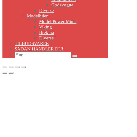
Godsvogne
Diverse
Modelbiler
Model Power Minis
Viking
Brekina
Diverse
TILBUDSVARER
SÅDAN HANDLER DU!
Search