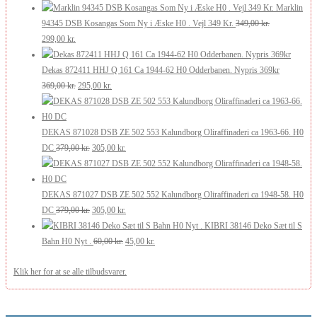
oprindelige
aktuelle
var:
er:
Marklin
pris
pris
175,00 kr..
105,00 kr..
94345 DSB Kosangas Som Ny i Æske H0 . Vejl 349 Kr.
349,00
kr.
Den
Den
var:
er:
299,00
kr.
oprindelige
aktuelle
269,00 kr..
200,00 kr..
pris
pris
Dekas 872411 HHJ Q 161 Ca 1944-62 H0 Odderbanen. Nypris 369kr
var:
er:
Den
Den
369,00
kr.
295,00
kr.
349,00 kr..
299,00 kr..
oprindelige
aktuelle
pris
pris
var:
er:
DEKAS 871028 DSB ZE 502 553 Kalundborg Oliraffinaderi ca 1963-66. H0
369,00 kr..
Den
295,00 kr..
Den
DC
379,00
kr.
305,00
kr.
oprindelige
aktuelle
pris
pris
var:
er:
DEKAS 871027 DSB ZE 502 552 Kalundborg Oliraffinaderi ca 1948-58. H0
379,00 kr..
Den
305,00 kr..
Den
DC
379,00
kr.
305,00
kr.
oprindelige
aktuelle
KIBRI 38146 Deko Sæt til S
pris
Den
pris
Den
Bahn H0 Nyt .
60,00
kr.
45,00
kr.
var:
oprindelige
er:
aktuelle
Klik her for at se alle tilbudsvarer.
379,00 kr..
pris
305,00 kr..
pris
var:
er:
60,00 kr..
45,00 kr..