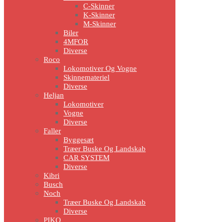
C-Skinner
K-Skinner
M-Skinner
Biler
4MFOR
Diverse
Roco
Lokomotiver Og Vogne
Skinnemateriel
Diverse
Heljan
Lokomotiver
Vogne
Diverse
Faller
Byggesæt
Træer Buske Og Landskab
CAR SYSTEM
Diverse
Kibri
Busch
Noch
Træer Buske Og Landskab
Diverse
PIKO