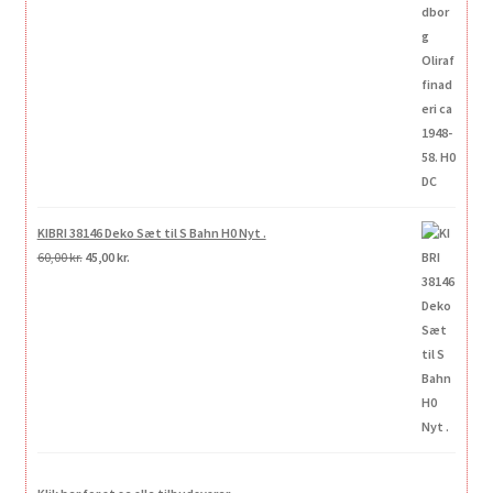
KIBRI 38146 Deko Sæt til S Bahn H0 Nyt .
Den
Den
60,00
kr.
45,00
kr.
oprindelige
aktuelle
pris
pris
var:
er:
60,00 kr..
45,00 kr..