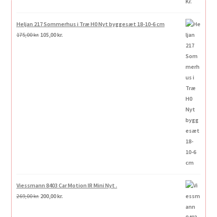
Heljan 217 Sommerhus i Træ H0 Nyt byggesæt 18-10-6 cm
Den
Den
175,00
kr.
105,00
kr.
oprindelige
aktuelle
pris
pris
var:
er:
175,00 kr..
105,00 kr..
Viessmann 8403 Car Motion IR Mini Nyt .
Den
Den
269,00
kr.
200,00
kr.
oprindelige
aktuelle
pris
pris