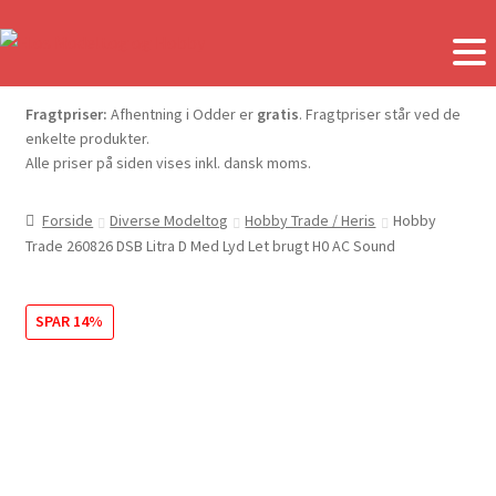
Fragtpriser:
Afhentning i Odder er
gratis
. Fragtpriser står ved de
enkelte produkter.
Alle priser på siden vises inkl. dansk moms.
Forside
Diverse Modeltog
Hobby Trade / Heris
Hobby
Trade 260826 DSB Litra D Med Lyd Let brugt H0 AC Sound
SPAR 14%