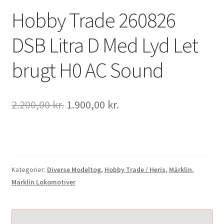
Hobby Trade 260826
DSB Litra D Med Lyd Let
brugt H0 AC Sound
Den
Den
2.200,00
kr.
1.900,00
kr.
oprindelige
aktuelle
pris
pris
var:
er:
2.200,00 kr..
1.900,00 kr..
Kategorier:
Diverse Modeltog
,
Hobby Trade / Heris
,
Märklin
,
Märklin Lokomotiver