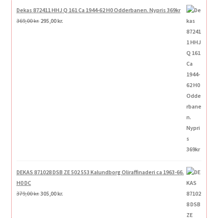
Dekas 872411 HHJ Q 161 Ca 1944-62 H0 Odderbanen. Nypris 369kr
Den
Den
369,00
kr.
295,00
kr.
oprindelige
aktuelle
pris
pris
var:
er:
369,00 kr..
295,00 kr..
DEKAS 871028 DSB ZE 502 553 Kalundborg Oliraffinaderi ca 1963-66.
H0 DC
Den
Den
379,00
kr.
305,00
kr.
oprindelige
aktuelle
pris
pris