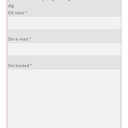
dig.
Dit navn *
Din e-mail *
Din besked *