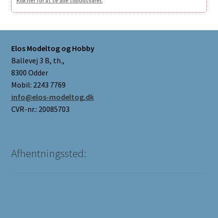
Klik her for at se alle tilbudsvarer.
Elos Modeltog og Hobby
Ballevej 3 B, th.,
8300 Odder
Mobil: 2243 7769
info@elos-modeltog.dk
CVR-nr.: 20085703
Afhentningssted: