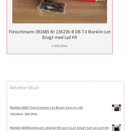
Fleischmann 391685 Br 236236-8 DB Til Marklin Let
Brugt med Lyd H0
1.400,00
kr.
Aktuelle tilbud
Marklin 6002 Transformer Let Brugt Som ny. H0.
Den
Den
250,00
kr.
200,00
kr.
oprindelige
aktuelle
pris
pris
Marklin 6040 Keyboard. digital H0 spor 1 Let brugt Ser ud som Ny