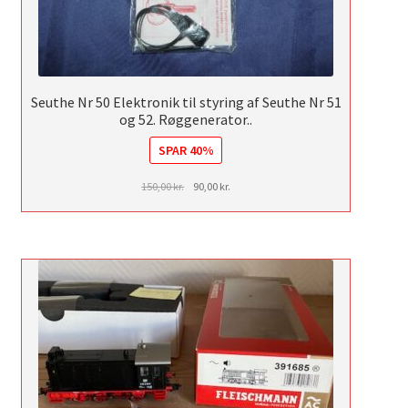
Seuthe Nr 50 Elektronik til styring af Seuthe Nr 51
og 52. Røggenerator..
SPAR 40%
Den
Den
150,00
kr.
90,00
kr.
oprindelige
aktuelle
pris
pris
var:
er:
150,00 kr..
90,00 kr..