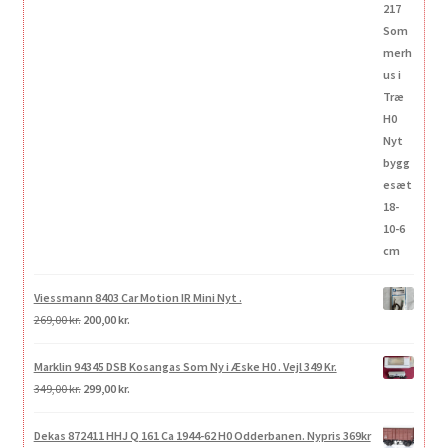
oprindelige
aktuelle
pris
pris
var:
er:
175,00 kr..
105,00 kr..
Viessmann 8403 Car Motion IR Mini Nyt .
Den
Den
269,00
kr.
200,00
kr.
oprindelige
aktuelle
pris
pris
Marklin 94345 DSB Kosangas Som Ny i Æske H0 . Vejl 349 Kr.
var:
er:
Den
Den
349,00
kr.
299,00
kr.
269,00 kr..
200,00 kr..
oprindelige
aktuelle
pris
pris
Dekas 872411 HHJ Q 161 Ca 1944-62 H0 Odderbanen. Nypris 369kr