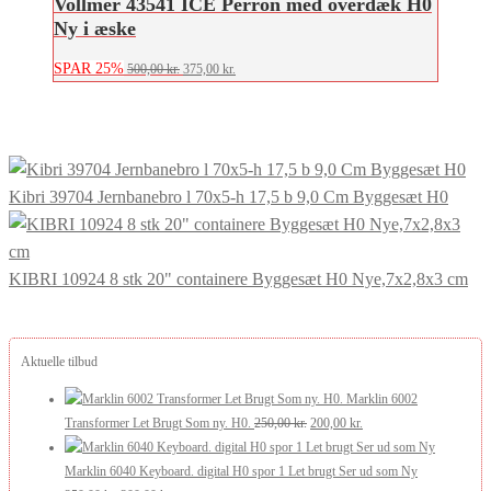
Vollmer 43541 ICE Perron med overdæk H0
Ny i æske
SPAR 25%
Den
Den
500,00
kr.
375,00
kr.
oprindelige
aktuelle
pris
pris
var:
er:
500,00 kr..
375,00 kr..
Kibri 39704 Jernbanebro l 70x5-h 17,5 b 9,0 Cm Byggesæt H0
KIBRI 10924 8 stk 20" containere Byggesæt H0 Nye,7x2,8x3 cm
Aktuelle tilbud
Marklin 6002
Den
Den
Transformer Let Brugt Som ny. H0.
250,00
kr.
200,00
kr.
oprindelige
aktuelle
pris
pris
Marklin 6040 Keyboard. digital H0 spor 1 Let brugt Ser ud som Ny