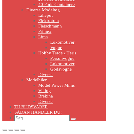
40 Fods Containere
Diverse Modeltog
Lilleput
Elektrotren
Fleischmann
Primex
Lima
Lokomotiver
Vogne
Hobby Trade / Heris
Personvogne
Lokomotiver
Godsvogne
Diverse
Modelbiler
Model Power Minis
Viking
Brekina
Diverse
TILBUDSVARER
SÅDAN HANDLER DU!
Search