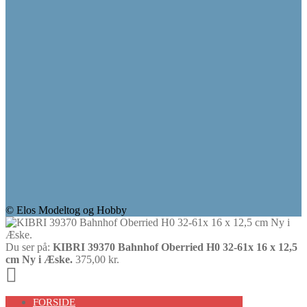
© Elos Modeltog og Hobby
Du ser på:
KIBRI 39370 Bahnhof Oberried H0 32-61x 16 x 12,5
cm Ny i Æske.
375,00
kr.
Scroll
Up
FORSIDE