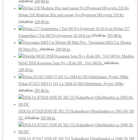
Den
Den
var:
er:
250,00
kr.
200,00
kr.
oprindelige
aktuelle
250,00 kr..
200,00 kr..
pris
pris
Heljan 218 Moderne Hus med garage Nyt Byggesæt H0 nypris 210 Kr.
var:
Den
er:
Den
210,00
kr.
126,00
kr.
250,00 kr..
oprindelige
200,00 kr..
aktuelle
Heljan 217
pris
pris
Den
Den
Sommerhus i Træ H0 Nyt byggesæt 18-10-6 cm
175,00
kr.
105,00
kr.
var:
er:
oprindelige
aktuelle
Viessmann 8403 Car Motion
210,00 kr..
126,00 kr..
Den
Den
pris
pris
IR Mini Nyt .
269,00
kr.
200,00
kr.
oprindelige
aktuelle
var:
er:
Marklin
pris
pris
175,00 kr..
105,00 kr..
94345 DSB Kosangas Som Ny i Æske H0 . Vejl 349 Kr.
349,00
kr.
Den
Den
var:
er:
299,00
kr.
oprindelige
aktuelle
269,00 kr..
200,00 kr..
pris
pris
Dekas 872411 HHJ Q 161 Ca 1944-62 H0 Odderbanen. Nypris 369kr
var:
er:
Den
Den
369,00
kr.
295,00
kr.
349,00 kr..
299,00 kr..
oprindelige
aktuelle
pris
pris
var:
er:
DEKAS 871028 DSB ZE 502 553 Kalundborg Oliraffinaderi ca 1963-66. H0
369,00 kr..
Den
295,00 kr..
Den
DC
379,00
kr.
305,00
kr.
oprindelige
aktuelle
pris
pris
var:
er:
DEKAS 871027 DSB ZE 502 552 Kalundborg Oliraffinaderi ca 1948-58. H0