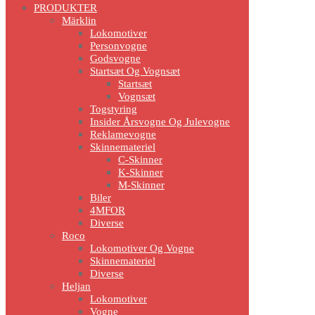
PRODUKTER
Märklin
Lokomotiver
Personvogne
Godsvogne
Startsæt Og Vognsæt
Startsæt
Vognsæt
Togstyring
Insider Årsvogne Og Julevogne
Reklamevogne
Skinnemateriel
C-Skinner
K-Skinner
M-Skinner
Biler
4MFOR
Diverse
Roco
Lokomotiver Og Vogne
Skinnemateriel
Diverse
Heljan
Lokomotiver
Vogne