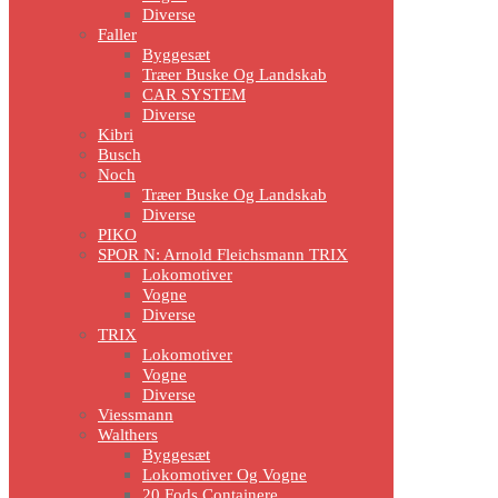
Diverse
Faller
Byggesæt
Træer Buske Og Landskab
CAR SYSTEM
Diverse
Kibri
Busch
Noch
Træer Buske Og Landskab
Diverse
PIKO
SPOR N: Arnold Fleichsmann TRIX
Lokomotiver
Vogne
Diverse
TRIX
Lokomotiver
Vogne
Diverse
Viessmann
Walthers
Byggesæt
Lokomotiver Og Vogne
20 Fods Containere