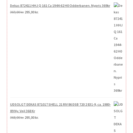
Dekas 872411 HHJ Q 161 Ca 1944-62 H0 Odderbanen. Nypris 369kr
Den
Den
369,00
kr.
295,00
kr.
oprindelige
aktuelle
pris
pris
var:
er:
369,00 kr..
295,00 kr..
UDSOLGT DEKAS 871017 SHELL 21 RIV 86 DSB 720 2 831-9, ca. 1980-
89 Ny. Vejl 368 Kr
Den
Den
368,00
kr.
295,00
kr.
oprindelige
aktuelle
pris
pris