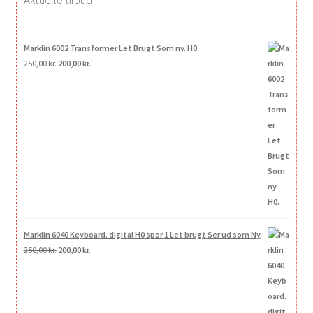
Marklin 6002 Transformer Let Brugt Som ny. H0.
Den
Den
250,00
kr.
200,00
kr.
oprindelige
aktuelle
pris
pris
var:
er:
250,00 kr..
200,00 kr..
Marklin 6040 Keyboard. digital H0 spor 1 Let brugt Ser ud som Ny
Den
Den
250,00
kr.
200,00
kr.
oprindelige
aktuelle
pris
pris
var:
er:
250,00 kr..
200,00 kr..