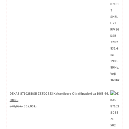
var:
er:
368,00 kr..
295,00 kr..
DEKAS 871028 DSB ZE 502 553 Kalundborg Oliraffinaderi ca 1963-66.
H0 DC
Den
Den
379,00
kr.
305,00
kr.
oprindelige
aktuelle
pris
pris
var:
er: