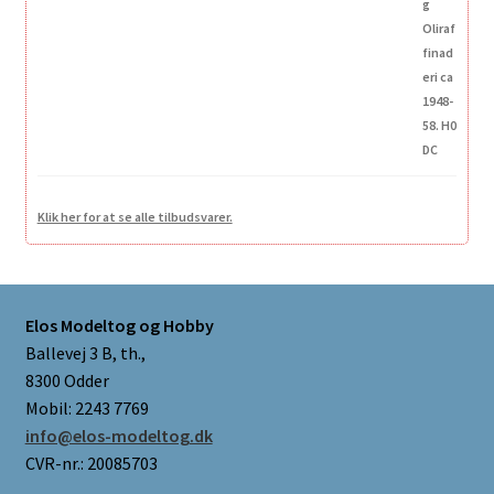
Klik her for at se alle tilbudsvarer.
Elos Modeltog og Hobby
Ballevej 3 B, th.,
8300 Odder
Mobil: 2243 7769
info@elos-modeltog.dk
CVR-nr.: 20085703