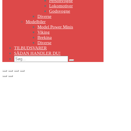
Personvogne
Lokomotiver
Godsvogne
Diverse
Modelbiler
Model Power Minis
Viking
Brekina
Diverse
TILBUDSVARER
SÅDAN HANDLER DU!
Search