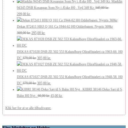
oprindelige
aktuelle
var:
er:
Marklin
pris
pris
175,00 kr..
105,00 kr..
94345 DSB Kosangas Som Ny i Æske H0 . Vejl 349 Kr.
349,00
kr.
Den
Den
var:
er:
299,00
kr.
oprindelige
aktuelle
269,00 kr..
200,00 kr..
pris
pris
Dekas 872411 HHJ Q 161 Ca 1944-62 H0 Odderbanen. Nypris 369kr
var:
er:
Den
Den
369,00
kr.
295,00
kr.
349,00 kr..
299,00 kr..
oprindelige
aktuelle
pris
pris
var:
er:
DEKAS 871028 DSB ZE 502 553 Kalundborg Oliraffinaderi ca 1963-66. H0
369,00 kr..
Den
295,00 kr..
Den
DC
379,00
kr.
305,00
kr.
oprindelige
aktuelle
pris
pris
var:
er:
DEKAS 871027 DSB ZE 502 552 Kalundborg Oliraffinaderi ca 1948-58. H0
379,00 kr..
Den
305,00 kr..
Den
DC
379,00
kr.
305,00
kr.
oprindelige
aktuelle
KIBRI 38146 Deko Sæt til S
pris
Den
pris
Den
Bahn H0 Nyt .
60,00
kr.
45,00
kr.
var:
oprindelige
er:
aktuelle
Klik her for at se alle tilbudsvarer.
379,00 kr..
pris
305,00 kr..
pris
var:
er:
60,00 kr..
45,00 kr..
Elos Modeltog og Hobby