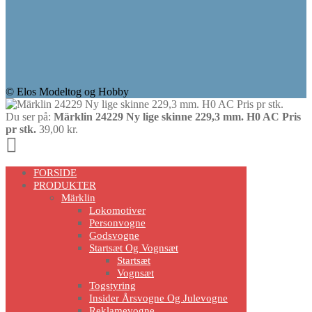
© Elos Modeltog og Hobby
Du ser på:
Märklin 24229 Ny lige skinne 229,3 mm. H0 AC Pris
pr stk.
39,00
kr.
Scroll
Up
FORSIDE
PRODUKTER
Märklin
Lokomotiver
Personvogne
Godsvogne
Startsæt Og Vognsæt
Startsæt
Vognsæt
Togstyring
Insider Årsvogne Og Julevogne
Reklamevogne