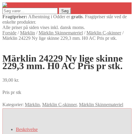
Søg
Søg
efter:
Fragtpriser:
Afhentning i Odder er
gratis
. Fragtpriser står ved de
enkelte produkter.
Alle priser på siden vises inkl. dansk moms.
Forside
/
Märklin
/
Märklin Skinnemateriel
/
Märklin C-skinner
/
Märklin 24229 Ny lige skinne 229,3 mm. H0 AC Pris pr stk.
Märklin 24229 Ny lige skinne
229,3 mm. H0 AC Pris pr stk.
39,00
kr.
Pris pr stk
Kategorier:
Märklin
,
Märklin C-skinner
,
Märklin Skinnemateriel
Beskrivelse