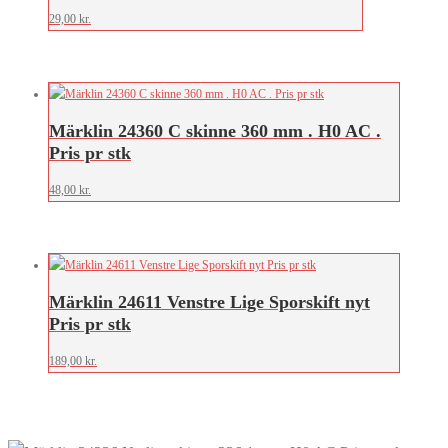
29,00
kr.
Märklin 24360 C skinne 360 mm . H0 AC .
Pris pr stk
48,00
kr.
Märklin 24611 Venstre Lige Sporskift nyt
Pris pr stk
189,00
kr.