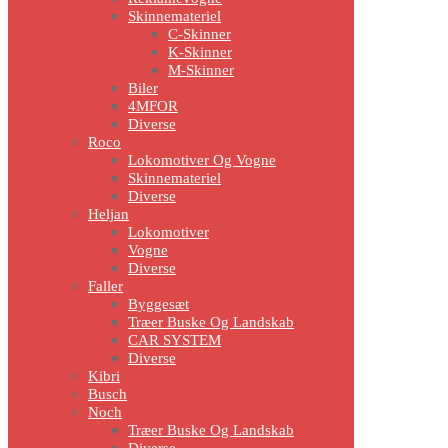
Skinnemateriel
C-Skinner
K-Skinner
M-Skinner
Biler
4MFOR
Diverse
Roco
Lokomotiver Og Vogne
Skinnemateriel
Diverse
Heljan
Lokomotiver
Vogne
Diverse
Faller
Byggesæt
Træer Buske Og Landskab
CAR SYSTEM
Diverse
Kibri
Busch
Noch
Træer Buske Og Landskab
Diverse