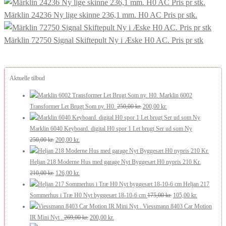
Märklin 24236 Ny lige skinne 236,1 mm. H0 AC Pris pr stk.
Märklin 72750 Signal Skiftepult Ny i Æske H0 AC. Pris pr stk
Aktuelle tilbud
Marklin 6002
Den
Den
Transformer Let Brugt Som ny. H0.
250,00
kr.
200,00
kr.
oprindelige
aktuelle
pris
pris
Marklin 6040 Keyboard. digital H0 spor 1 Let brugt Ser ud som Ny
Den
Den
var:
er:
250,00
kr.
200,00
kr.
oprindelige
aktuelle
250,00 kr..
200,00 kr..
pris
pris
Heljan 218 Moderne Hus med garage Nyt Byggesæt H0 nypris 210 Kr.
var:
Den
er:
Den
210,00
kr.
126,00
kr.
250,00 kr..
oprindelige
200,00 kr..
aktuelle
Heljan 217
pris
pris
Den
Den
Sommerhus i Træ H0 Nyt byggesæt 18-10-6 cm
175,00
kr.
105,00
kr.
var:
er:
oprindelige
aktuelle
Viessmann 8403 Car Motion
210,00 kr..
126,00 kr..
Den
Den
pris
pris
IR Mini Nyt .
269,00
kr.
200,00
kr.