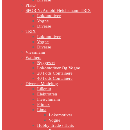
PIKO
SPOR N: Arnold Fleichsmann TRIX
Lokomotiver
Vogne
Diverse
TRIX
Lokomotiver
Vogne
Diverse
Viessmann
Walthers
Byggesæt
Lokomotiver Og Vogne
20 Fods Containere
40 Fods Containere
Diverse Modeltog
Lilleput
Elektrotren
Fleischmann
Primex
Lima
Lokomotiver
Vogne
Hobby Trade / Heris