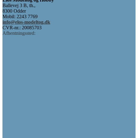
Ballevej 3 B, th.,
8300 Odder
Mobil: 2243 7769
info@elos-modeltog.dk
CVR-nr.: 20085703
Afhentningssted: