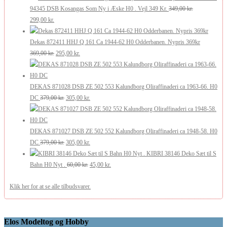
pris
pris
175,00 kr..
105,00 kr..
94345 DSB Kosangas Som Ny i Æske H0 . Vejl 349 Kr.
349,00
kr.
Den
Den
var:
er:
299,00
kr.
oprindelige
aktuelle
269,00 kr..
200,00 kr..
pris
pris
Dekas 872411 HHJ Q 161 Ca 1944-62 H0 Odderbanen. Nypris 369kr
var:
er:
Den
Den
369,00
kr.
295,00
kr.
349,00 kr..
299,00 kr..
oprindelige
aktuelle
pris
pris
var:
er:
DEKAS 871028 DSB ZE 502 553 Kalundborg Oliraffinaderi ca 1963-66. H0
369,00 kr..
Den
295,00 kr..
Den
DC
379,00
kr.
305,00
kr.
oprindelige
aktuelle
pris
pris
var:
er:
DEKAS 871027 DSB ZE 502 552 Kalundborg Oliraffinaderi ca 1948-58. H0
379,00 kr..
Den
305,00 kr..
Den
DC
379,00
kr.
305,00
kr.
oprindelige
aktuelle
KIBRI 38146 Deko Sæt til S
pris
Den
pris
Den
Bahn H0 Nyt .
60,00
kr.
45,00
kr.
var:
oprindelige
er:
aktuelle
Klik her for at se alle tilbudsvarer.
379,00 kr..
pris
305,00 kr..
pris
var:
er:
60,00 kr..
45,00 kr..
Elos Modeltog og Hobby