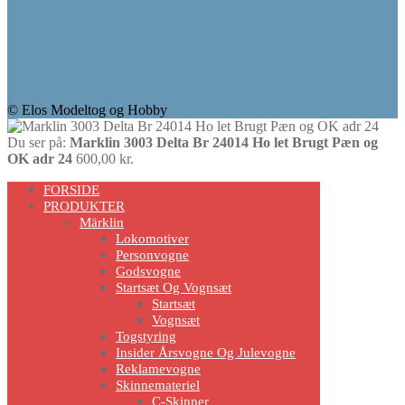
© Elos Modeltog og Hobby
Du ser på:
Marklin 3003 Delta Br 24014 Ho let Brugt Pæn og
OK adr 24
600,00
kr.
Scroll
FORSIDE
Up
PRODUKTER
Märklin
Lokomotiver
Personvogne
Godsvogne
Startsæt Og Vognsæt
Startsæt
Vognsæt
Togstyring
Insider Årsvogne Og Julevogne
Reklamevogne
Skinnemateriel
C-Skinner