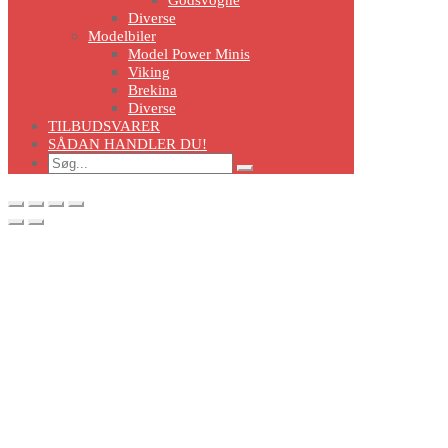
Diverse
Modelbiler
Model Power Minis
Viking
Brekina
Diverse
TILBUDSVARER
SÅDAN HANDLER DU!
Search