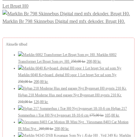
Let Brugt H0
Marklin Br 798 Skinnebus Digital med mfx dekoder. Brugt H0.
Aktuelle tilbud
Marklin 6002
Den
Den
Transformer Let Brugt Som ny. H0.
250,00
kr.
200,00
kr.
oprindelige
aktuelle
pris
pris
Marklin 6040 Keyboard. digital H0 spor 1 Let brugt Ser ud som Ny
Den
Den
var:
er:
250,00
kr.
200,00
kr.
oprindelige
aktuelle
250,00 kr..
200,00 kr..
pris
pris
Heljan 218 Moderne Hus med garage Nyt Byggesæt H0 nypris 210 Kr.
var:
Den
er:
Den
210,00
kr.
126,00
kr.
250,00 kr..
oprindelige
200,00 kr..
aktuelle
Heljan 217
pris
pris
Den
Den
Sommerhus i Træ H0 Nyt byggesæt 18-10-6 cm
175,00
kr.
105,00
kr.
var:
er:
oprindelige
aktuelle
Viessmann 8403 Car Motion
210,00 kr..
126,00 kr..
Den
Den
pris
pris
IR Mini Nyt .
269,00
kr.
200,00
kr.
oprindelige
aktuelle
var:
er:
Marklin