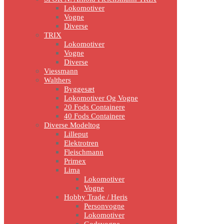
Lokomotiver
Vogne
Diverse
TRIX
Lokomotiver
Vogne
Diverse
Viessmann
Walthers
Byggesæt
Lokomotiver Og Vogne
20 Fods Containere
40 Fods Containere
Diverse Modeltog
Lilleput
Elektrotren
Fleischmann
Primex
Lima
Lokomotiver
Vogne
Hobby Trade / Heris
Personvogne
Lokomotiver
Godsvogne