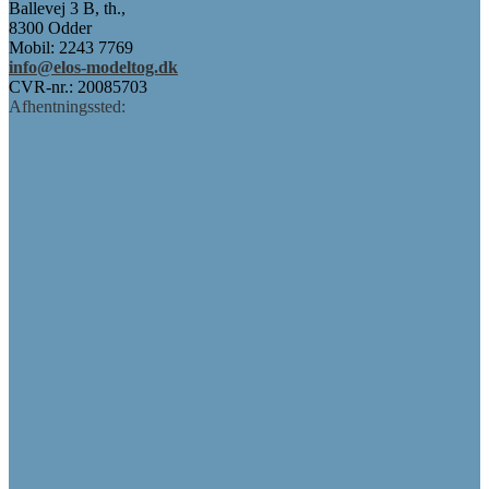
Ballevej 3 B, th.,
8300 Odder
Mobil: 2243 7769
info@elos-modeltog.dk
CVR-nr.: 20085703
Afhentningssted: