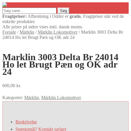
Søg
Søg
efter:
Fragtpriser:
Afhentning i Odder er
gratis
. Fragtpriser står ved de
enkelte produkter.
Alle priser på siden vises inkl. dansk moms.
Forside
/
Märklin
/
Märklin Lokomotiver
/
Marklin 3003 Delta Br
24014 Ho let Brugt Pæn og OK adr 24
Marklin 3003 Delta Br 24014
Ho let Brugt Pæn og OK adr
24
600,00
kr.
Kategorier:
Märklin
,
Märklin Lokomotiver
Beskrivelse
Spørgsmål? Kontakt sælger