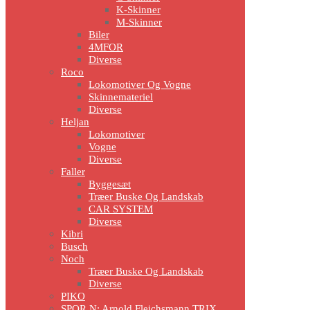
K-Skinner
M-Skinner
Biler
4MFOR
Diverse
Roco
Lokomotiver Og Vogne
Skinnemateriel
Diverse
Heljan
Lokomotiver
Vogne
Diverse
Faller
Byggesæt
Træer Buske Og Landskab
CAR SYSTEM
Diverse
Kibri
Busch
Noch
Træer Buske Og Landskab
Diverse
PIKO
SPOR N: Arnold Fleichsmann TRIX