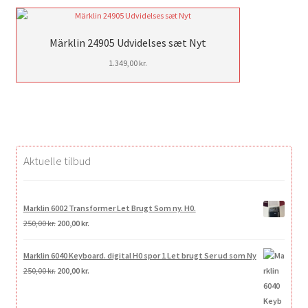
Märklin 24905 Udvidelses sæt Nyt
1.349,00
kr.
Aktuelle tilbud
Marklin 6002 Transformer Let Brugt Som ny. H0.
Den
Den
250,00
kr.
200,00
kr.
oprindelige
aktuelle
pris
pris
Marklin 6040 Keyboard. digital H0 spor 1 Let brugt Ser ud som Ny
var:
er:
Den
Den
250,00
kr.
200,00
kr.
250,00 kr..
200,00 kr..
oprindelige
aktuelle
pris
pris