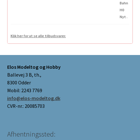
Klik her for at se alle tilbudsvarer.
Elos Modeltog og Hobby
Ballevej 3 B, th.,
8300 Odder
Mobil: 2243 7769
info@elos-modeltog.dk
CVR-nr.: 20085703
Afhentningssted: