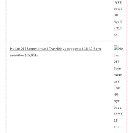
Heljan 217 Sommerhus i Træ H0 Nyt byggesæt 18-10-6 cm
Den
Den
175,00
kr.
105,00
kr.
oprindelige
aktuelle
pris
pris
var:
er:
175,00 kr..
105,00 kr..