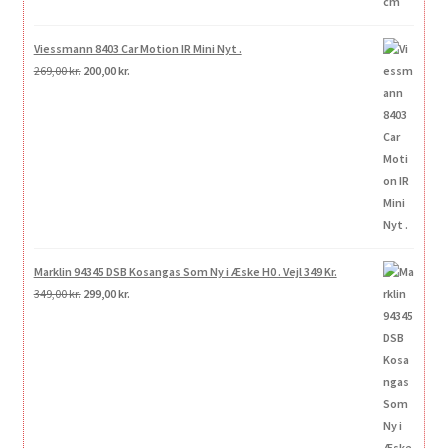
Viessmann 8403 Car Motion IR Mini Nyt .
Den
Den
269,00
kr.
200,00
kr.
oprindelige
aktuelle
pris
pris
var:
er:
269,00 kr..
200,00 kr..
Marklin 94345 DSB Kosangas Som Ny i Æske H0 . Vejl 349 Kr.
Den
Den
349,00
kr.
299,00
kr.
oprindelige
aktuelle
pris
pris
var:
er:
349,00 kr..
299,00 kr..