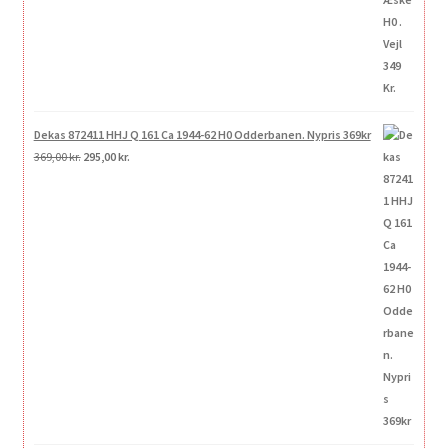
Dekas 872411 HHJ Q 161 Ca 1944-62 H0 Odderbanen. Nypris 369kr
Den
Den
369,00
kr.
295,00
kr.
oprindelige
aktuelle
pris
pris
var:
er:
369,00 kr..
295,00 kr..