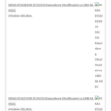
DEKAS 871028 DSB ZE 502 553 Kalundborg Oliraffinaderi ca 1963-66.
H0 DC
Den
Den
379,00
kr.
305,00
kr.
oprindelige
aktuelle
pris
pris
var:
er:
379,00 kr..
305,00 kr..
DEKAS 871027 DSB ZE 502 552 Kalundborg Oliraffinaderi ca 1948-58.
H0 DC
Den
Den
379,00
kr.
305,00
kr.