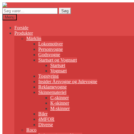
Søg
Søg
efter:
Menu
Forside
Produkter
Märklin
Lokomotiver
Personvogne
Godsvogne
Startsæt og Vognsæt
Startsæt
Vognsæt
Togstyring
Insider Årsvogne og Julevogne
Reklamevogne
Skinnemateriel
C-skinner
K-skinner
M-skinner
Biler
4MFOR
Diverse
Roco