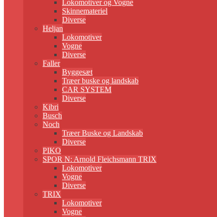
Lokomotiver og Vogne
Skinnemateriel
Diverse
Heljan
Lokomotiver
Vogne
Diverse
Faller
Byggesæt
Træer buske og landskab
CAR SYSTEM
Diverse
Kibri
Busch
Noch
Træer Buske og Landskab
Diverse
PIKO
SPOR N: Arnold Fleichsmann TRIX
Lokomotiver
Vogne
Diverse
TRIX
Lokomotiver
Vogne