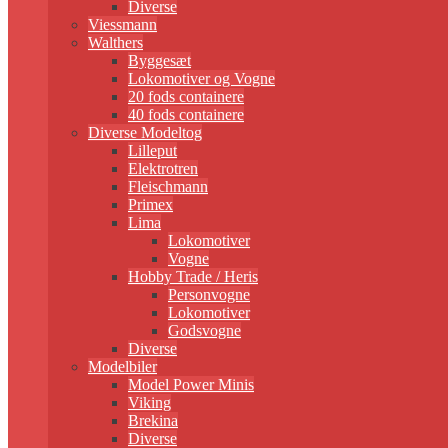
Diverse
Viessmann
Walthers
Byggesæt
Lokomotiver og Vogne
20 fods containere
40 fods containere
Diverse Modeltog
Lilleput
Elektrotren
Fleischmann
Primex
Lima
Lokomotiver
Vogne
Hobby Trade / Heris
Personvogne
Lokomotiver
Godsvogne
Diverse
Modelbiler
Model Power Minis
Viking
Brekina
Diverse