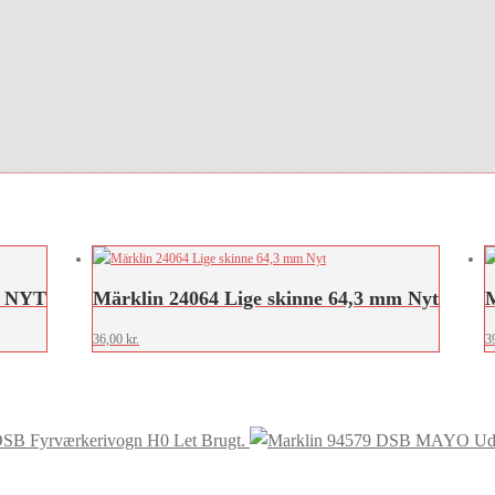
e NYT
Märklin 24064 Lige skinne 64,3 mm Nyt
M
36,00
kr.
3
DSB Fyrværkerivogn H0 Let Brugt.