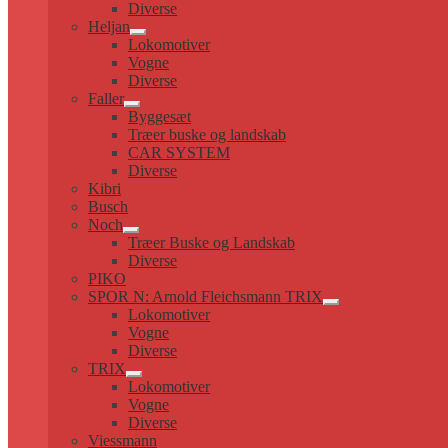
Diverse
Heljan
Udfold
Lokomotiver
undermenu
Vogne
Diverse
Faller
Udfold
Byggesæt
undermenu
Træer buske og landskab
CAR SYSTEM
Diverse
Kibri
Busch
Noch
Udfold
Træer Buske og Landskab
undermenu
Diverse
PIKO
SPOR N: Arnold Fleichsmann TRIX
Udfold
Lokomotiver
undermenu
Vogne
Diverse
TRIX
Udfold
Lokomotiver
undermenu
Vogne
Diverse
Viessmann