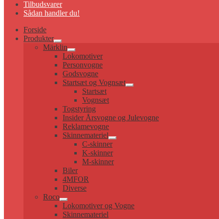
Tilbudsvarer
Sådan handler du!
Forside
Produkter
Udfold
Märklin
undermenu
Udfold
Lokomotiver
undermenu
Personvogne
Godsvogne
Startsæt og Vognsæt
Udfold
Startsæt
undermenu
Vognsæt
Togstyring
Insider Årsvogne og Julevogne
Reklamevogne
Skinnemateriel
Udfold
C-skinner
undermenu
K-skinner
M-skinner
Biler
4MFOR
Diverse
Roco
Udfold
Lokomotiver og Vogne
undermenu
Skinnemateriel