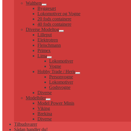
Walthers
Udfold
Byggesæt
undermenu
Lokomotiver og Vogne
20 fods containere
40 fods containere
Diverse Modeltog
Udfold
Lilleput
undermenu
Elektrotren
Fleischmann
Primex
Lima
Udfold
Lokomotiver
undermenu
Vogne
Hobby Trade / Heris
Udfold
Personvogne
undermenu
Lokomotiver
Godsvogne
Diverse
Modelbiler
Udfold
Model Power Minis
undermenu
Viking
Brekina
Diverse
Tilbudsvarer
Sådan handler du!