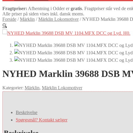
Fragtpriser:
Afhentning i Odder er
gratis
. Fragtpriser står ved de en
Alle priser på siden vises inkl. dansk moms.
Forside
/
Märklin
/
Märklin Lokomotiver
/
NYHED Marklin 39688 D
🔍
NYHED Marklin 39688 DSB MV
Kategorier:
Märklin
,
Märklin Lokomotiver
Beskrivelse
Spørgsmål? Kontakt sælger
Beskrivelse