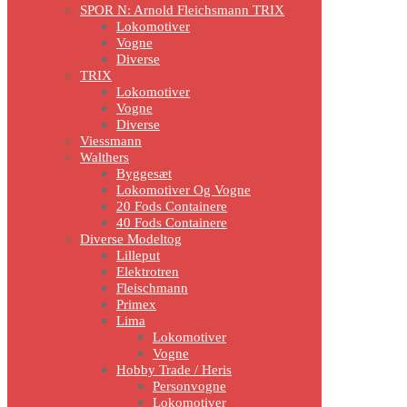
SPOR N: Arnold Fleichsmann TRIX
Lokomotiver
Vogne
Diverse
TRIX
Lokomotiver
Vogne
Diverse
Viessmann
Walthers
Byggesæt
Lokomotiver Og Vogne
20 Fods Containere
40 Fods Containere
Diverse Modeltog
Lilleput
Elektrotren
Fleischmann
Primex
Lima
Lokomotiver
Vogne
Hobby Trade / Heris
Personvogne
Lokomotiver