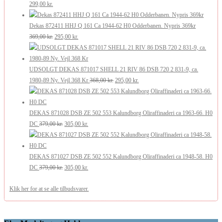
Den
Den
var:
er:
299,00
kr.
oprindelige
aktuelle
269,00 kr..
200,00 kr..
pris
pris
Dekas 872411 HHJ Q 161 Ca 1944-62 H0 Odderbanen. Nypris 369kr
var:
er:
Den
Den
369,00
kr.
295,00
kr.
349,00 kr..
299,00 kr..
oprindelige
aktuelle
pris
pris
var:
er:
UDSOLGT DEKAS 871017 SHELL 21 RIV 86 DSB 720 2 831-9, ca.
369,00 kr..
295,00 kr..
Den
Den
1980-89 Ny. Vejl 368 Kr
368,00
kr.
295,00
kr.
oprindelige
aktuelle
pris
pris
var:
er:
DEKAS 871028 DSB ZE 502 553 Kalundborg Oliraffinaderi ca 1963-66. H0
Den
Den
368,00 kr..
295,00 kr..
DC
379,00
kr.
305,00
kr.
oprindelige
aktuelle
pris
pris
var:
er:
DEKAS 871027 DSB ZE 502 552 Kalundborg Oliraffinaderi ca 1948-58. H0
379,00 kr..
Den
305,00 kr..
Den
DC
379,00
kr.
305,00
kr.
oprindelige
aktuelle
Klik her for at se alle tilbudsvarer.
pris
pris
var:
er:
379,00 kr..
305,00 kr..