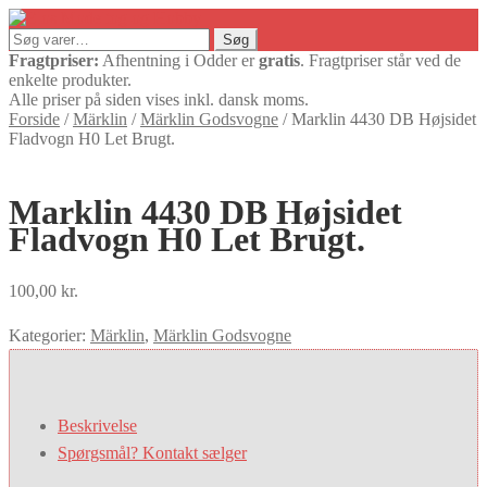
Søg
Søg
efter:
Fragtpriser:
Afhentning i Odder er
gratis
. Fragtpriser står ved de
enkelte produkter.
Alle priser på siden vises inkl. dansk moms.
Forside
/
Märklin
/
Märklin Godsvogne
/
Marklin 4430 DB Højsidet
Fladvogn H0 Let Brugt.
Marklin 4430 DB Højsidet
Fladvogn H0 Let Brugt.
100,00
kr.
Kategorier:
Märklin
,
Märklin Godsvogne
Beskrivelse
Spørgsmål? Kontakt sælger