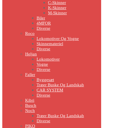
C-Skinner
K-Skinner
M-Skinner
Biler
4MFOR
Diverse
Roco
Lokomotiver Og Vogne
Skinnemateriel
Diverse
Heljan
Lokomotiver
Vogne
Diverse
Faller
Byggesæt
Træer Buske Og Landskab
CAR SYSTEM
Diverse
Kibri
Busch
Noch
Træer Buske Og Landskab
Diverse
PIKO