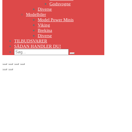
Godsvogne
Diverse
Modelbiler
Model Power Minis
Viking
Brekina
Diverse
TILBUDSVARER
SÅDAN HANDLER DU!
Search