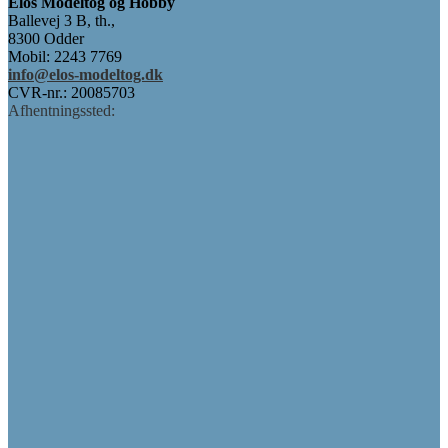
Elos Modeltog og Hobby
Ballevej 3 B, th.,
8300 Odder
Mobil: 2243 7769
info@elos-modeltog.dk
CVR-nr.: 20085703
Afhentningssted: