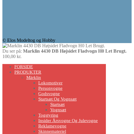
© Elos Modeltog og Hobby
Du ser på:
Marklin 4430 DB Højsidet Fladvogn H0 Let Brugt.
100,00
kr.
Scroll
FORSIDE
Up
PRODUKTER
Märklin
Lokomotiver
Personvogne
Godsvogne
Startsæt Og Vognsæt
Startsæt
Vognsæt
Togstyring
Insider Årsvogne Og Julevogne
Reklamevogne
Skinnemateriel