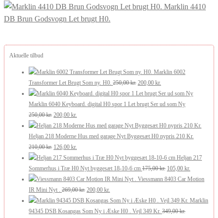
Marklin 4410
DB Brun Godsvogn Let brugt H0.
Aktuelle tilbud
Marklin 6002
Den
Den
Transformer Let Brugt Som ny. H0.
250,00
kr.
200,00
kr.
oprindelige
aktuelle
pris
pris
Marklin 6040 Keyboard. digital H0 spor 1 Let brugt Ser ud som Ny
Den
Den
var:
er:
250,00
kr.
200,00
kr.
oprindelige
aktuelle
250,00 kr..
200,00 kr..
pris
pris
Heljan 218 Moderne Hus med garage Nyt Byggesæt H0 nypris 210 Kr.
var:
Den
er:
Den
210,00
kr.
126,00
kr.
250,00 kr..
oprindelige
200,00 kr..
aktuelle
Heljan 217
pris
pris
Den
Den
Sommerhus i Træ H0 Nyt byggesæt 18-10-6 cm
175,00
kr.
105,00
kr.
var:
er:
oprindelige
aktuelle
Viessmann 8403 Car Motion
210,00 kr..
126,00 kr..
Den
Den
pris
pris
IR Mini Nyt .
269,00
kr.
200,00
kr.
oprindelige
aktuelle
var:
er:
Marklin
pris
pris
175,00 kr..
105,00 kr..
94345 DSB Kosangas Som Ny i Æske H0 . Vejl 349 Kr.
349,00
kr.