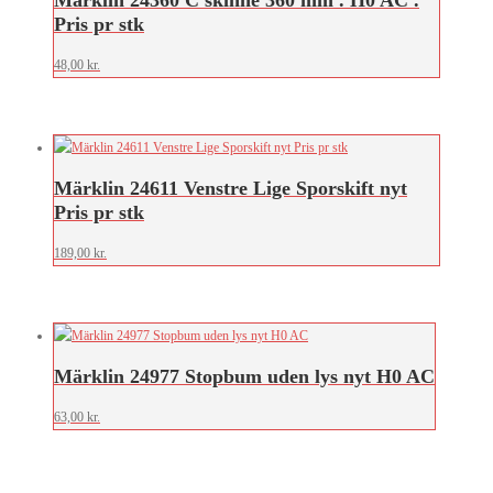
Märklin 24360 C skinne 360 mm . H0 AC .
Pris pr stk
48,00
kr.
Märklin 24611 Venstre Lige Sporskift nyt
Pris pr stk
189,00
kr.
Märklin 24977 Stopbum uden lys nyt H0 AC
63,00
kr.