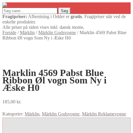
Søg
Søg
efter:
Fragtpriser:
Afhentning i Odder er
gratis
. Fragtpriser står ved de
enkelte produkter.
Alle priser på siden vises inkl. dansk moms.
Forside
/
Märklin
/
Märklin Godsvogne
/
Marklin 4569 Pabst Blue
Ribbon Øl vogn Som Ny i Æske H0
Marklin 4569 Pabst Blue
Ribbon Øl vogn Som Ny i
Æske H0
185,00
kr.
Kategorier:
Märklin
,
Märklin Godsvogne
,
Märklin Reklamevogne