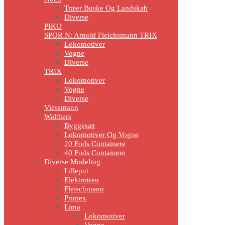
Træer Buske Og Landskab
Diverse
PIKO
SPOR N: Arnold Fleichsmann TRIX
Lokomotiver
Vogne
Diverse
TRIX
Lokomotiver
Vogne
Diverse
Viessmann
Walthers
Byggesæt
Lokomotiver Og Vogne
20 Fods Containere
40 Fods Containere
Diverse Modeltog
Lilleput
Elektrotren
Fleischmann
Primex
Lima
Lokomotiver
Vogne