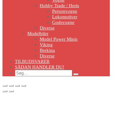
Hobby Trade / Heris
Personvogne
Lokomotiver
Godsvogne
Diverse
Modelbiler
Model Power Minis
Viking
Brekina
Diverse
TILBUDSVARER
SÅDAN HANDLER DU!
Search