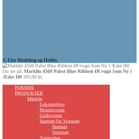
© Elos Modeltog og Hobby
Du ser på:
Marklin 4569 Pabst Blue Ribbon Øl vogn Som Ny i
Æske H0
185,00
kr.
Scroll
FORSIDE
Up
PRODUKTER
Märklin
Lokomotiver
Personvogne
Godsvogne
Startsæt Og Vognsæt
Startsæt
Vognsæt
Togstyring