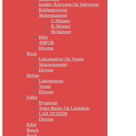
Insider Årsvogne Og Julevogne
Reklamevogne
Skinnemateriel
C-Skinner
K-Skinner
M-Skinner
Biler
4MFOR
Diverse
Roco
Lokomotiver Og Vogne
Skinnemateriel
Diverse
Heljan
Lokomotiver
Vogne
Diverse
Faller
Byggesæt
Træer Buske Og Landskab
CAR SYSTEM
Diverse
Kibri
Busch
Noch