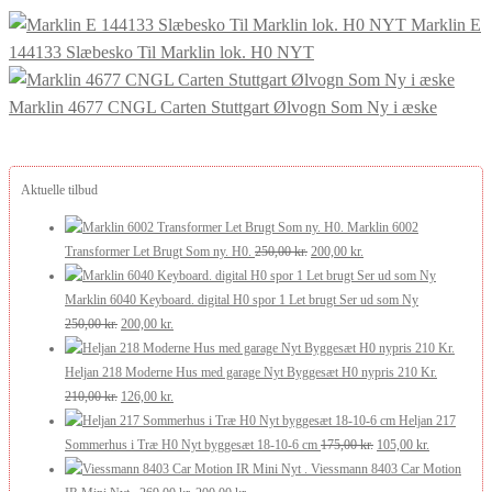
Marklin E
144133 Slæbesko Til Marklin lok. H0 NYT
Marklin 4677 CNGL Carten Stuttgart Ølvogn Som Ny i æske
Aktuelle tilbud
Marklin 6002
Den
Den
Transformer Let Brugt Som ny. H0.
250,00
kr.
200,00
kr.
oprindelige
aktuelle
pris
pris
Marklin 6040 Keyboard. digital H0 spor 1 Let brugt Ser ud som Ny
Den
Den
var:
er:
250,00
kr.
200,00
kr.
oprindelige
aktuelle
250,00 kr..
200,00 kr..
pris
pris
Heljan 218 Moderne Hus med garage Nyt Byggesæt H0 nypris 210 Kr.
var:
Den
er:
Den
210,00
kr.
126,00
kr.
250,00 kr..
oprindelige
200,00 kr..
aktuelle
Heljan 217
pris
pris
Den
Den
Sommerhus i Træ H0 Nyt byggesæt 18-10-6 cm
175,00
kr.
105,00
kr.
var:
er:
oprindelige
aktuelle
Viessmann 8403 Car Motion
210,00 kr..
126,00 kr..
Den
Den
pris
pris