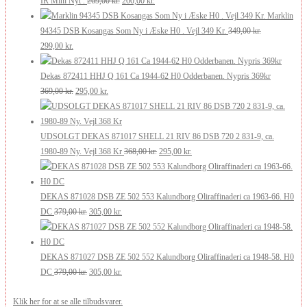
IR Mini Nyt .
269,00
kr.
200,00
kr.
oprindelige
aktuelle
var:
er:
Marklin
pris
pris
175,00 kr..
105,00 kr..
94345 DSB Kosangas Som Ny i Æske H0 . Vejl 349 Kr.
349,00
kr.
Den
Den
var:
er:
299,00
kr.
oprindelige
aktuelle
269,00 kr..
200,00 kr..
pris
pris
Dekas 872411 HHJ Q 161 Ca 1944-62 H0 Odderbanen. Nypris 369kr
var:
er:
Den
Den
369,00
kr.
295,00
kr.
349,00 kr..
299,00 kr..
oprindelige
aktuelle
pris
pris
var:
er:
UDSOLGT DEKAS 871017 SHELL 21 RIV 86 DSB 720 2 831-9, ca.
369,00 kr..
295,00 kr..
Den
Den
1980-89 Ny. Vejl 368 Kr
368,00
kr.
295,00
kr.
oprindelige
aktuelle
pris
pris
var:
er:
DEKAS 871028 DSB ZE 502 553 Kalundborg Oliraffinaderi ca 1963-66. H0
Den
Den
368,00 kr..
295,00 kr..
DC
379,00
kr.
305,00
kr.
oprindelige
aktuelle
pris
pris
var:
er:
DEKAS 871027 DSB ZE 502 552 Kalundborg Oliraffinaderi ca 1948-58. H0
379,00 kr..
Den
305,00 kr..
Den
DC
379,00
kr.
305,00
kr.
oprindelige
aktuelle
Klik her for at se alle tilbudsvarer.
pris
pris