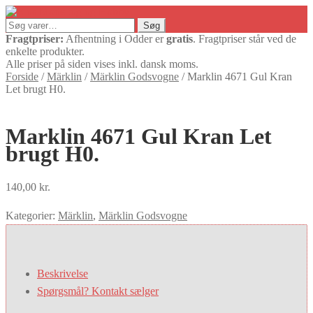
Søg
Søg
efter:
Fragtpriser:
Afhentning i Odder er
gratis
. Fragtpriser står ved de
enkelte produkter.
Alle priser på siden vises inkl. dansk moms.
Forside
/
Märklin
/
Märklin Godsvogne
/
Marklin 4671 Gul Kran
Let brugt H0.
Marklin 4671 Gul Kran Let
brugt H0.
140,00
kr.
Kategorier:
Märklin
,
Märklin Godsvogne
Beskrivelse
Spørgsmål? Kontakt sælger