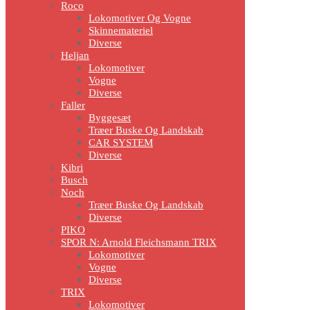
Roco
Lokomotiver Og Vogne
Skinnemateriel
Diverse
Heljan
Lokomotiver
Vogne
Diverse
Faller
Byggesæt
Træer Buske Og Landskab
CAR SYSTEM
Diverse
Kibri
Busch
Noch
Træer Buske Og Landskab
Diverse
PIKO
SPOR N: Arnold Fleichsmann TRIX
Lokomotiver
Vogne
Diverse
TRIX
Lokomotiver