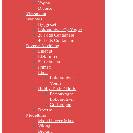
Vogne
Diverse
Viessmann
Walthers
Byggesæt
Lokomotiver Og Vogne
20 Fods Containere
40 Fods Containere
Diverse Modeltog
Lilleput
Elektrotren
Fleischmann
Primex
Lima
Lokomotiver
Vogne
Hobby Trade / Heris
Personvogne
Lokomotiver
Godsvogne
Diverse
Modelbiler
Model Power Minis
Viking
Brekina