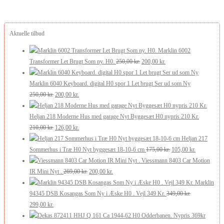
Aktuelle tilbud
Marklin 6002
Den
Den
Transformer Let Brugt Som ny. H0.
250,00
kr.
200,00
kr.
oprindelige
aktuelle
pris
pris
Marklin 6040 Keyboard. digital H0 spor 1 Let brugt Ser ud som Ny
Den
Den
var:
er:
250,00
kr.
200,00
kr.
oprindelige
aktuelle
250,00 kr..
200,00 kr..
pris
pris
Heljan 218 Moderne Hus med garage Nyt Byggesæt H0 nypris 210 Kr.
var:
Den
er:
Den
210,00
kr.
126,00
kr.
250,00 kr..
oprindelige
200,00 kr..
aktuelle
Heljan 217
pris
pris
Den
Den
Sommerhus i Træ H0 Nyt byggesæt 18-10-6 cm
175,00
kr.
105,00
kr.
var:
er:
oprindelige
aktuelle
Viessmann 8403 Car Motion
210,00 kr..
126,00 kr..
Den
Den
pris
pris
IR Mini Nyt .
269,00
kr.
200,00
kr.
oprindelige
aktuelle
var:
er:
Marklin
pris
pris
175,00 kr..
105,00 kr..
94345 DSB Kosangas Som Ny i Æske H0 . Vejl 349 Kr.
349,00
kr.
Den
Den
var:
er:
299,00
kr.
oprindelige
aktuelle
269,00 kr..
200,00 kr..