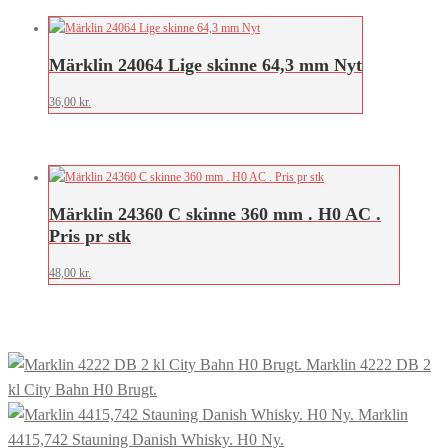
Märklin 24064 Lige skinne 64,3 mm Nyt
36,00
kr.
Märklin 24360 C skinne 360 mm . H0 AC .
Pris pr stk
48,00
kr.
Marklin 4222 DB 2
kl City Bahn H0 Brugt.
Marklin
4415,742 Stauning Danish Whisky. H0 Ny.