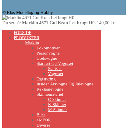
© Elos Modeltog og Hobby
Du ser på:
Marklin 4671 Gul Kran Let brugt H0.
140,00
kr.
Scroll
FORSIDE
Up
PRODUKTER
Märklin
Lokomotiver
Personvogne
Godsvogne
Startsæt Og Vognsæt
Startsæt
Vognsæt
Togstyring
Insider Årsvogne Og Julevogne
Reklamevogne
Skinnemateriel
C-Skinner
K-Skinner
M-Skinner
Biler
4MFOR
Diverse