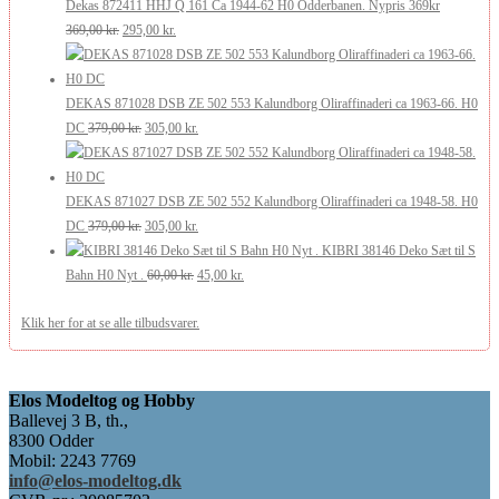
pris
pris
Dekas 872411 HHJ Q 161 Ca 1944-62 H0 Odderbanen. Nypris 369kr
var:
er:
Den
Den
369,00
kr.
295,00
kr.
349,00 kr..
299,00 kr..
oprindelige
aktuelle
pris
pris
var:
er:
DEKAS 871028 DSB ZE 502 553 Kalundborg Oliraffinaderi ca 1963-66. H0
369,00 kr..
Den
295,00 kr..
Den
DC
379,00
kr.
305,00
kr.
oprindelige
aktuelle
pris
pris
var:
er:
DEKAS 871027 DSB ZE 502 552 Kalundborg Oliraffinaderi ca 1948-58. H0
379,00 kr..
Den
305,00 kr..
Den
DC
379,00
kr.
305,00
kr.
oprindelige
aktuelle
KIBRI 38146 Deko Sæt til S
pris
Den
pris
Den
Bahn H0 Nyt .
60,00
kr.
45,00
kr.
var:
oprindelige
er:
aktuelle
Klik her for at se alle tilbudsvarer.
379,00 kr..
pris
305,00 kr..
pris
var:
er:
60,00 kr..
45,00 kr..
Elos Modeltog og Hobby
Ballevej 3 B, th.,
8300 Odder
Mobil: 2243 7769
info@elos-modeltog.dk