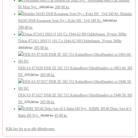
Viessmann 8403 Car Motion
210,00 kr..
126,00 kr..
Den
Den
pris
pris
IR Mini Nyt .
269,00
kr.
200,00
kr.
oprindelige
aktuelle
var:
er:
Marklin
pris
pris
175,00 kr..
105,00 kr..
94345 DSB Kosangas Som Ny i Æske H0 . Vejl 349 Kr.
349,00
kr.
Den
Den
var:
er:
299,00
kr.
oprindelige
aktuelle
269,00 kr..
200,00 kr..
pris
pris
Dekas 872411 HHJ Q 161 Ca 1944-62 H0 Odderbanen. Nypris 369kr
var:
er:
Den
Den
369,00
kr.
295,00
kr.
349,00 kr..
299,00 kr..
oprindelige
aktuelle
pris
pris
var:
er:
DEKAS 871028 DSB ZE 502 553 Kalundborg Oliraffinaderi ca 1963-66. H0
369,00 kr..
Den
295,00 kr..
Den
DC
379,00
kr.
305,00
kr.
oprindelige
aktuelle
pris
pris
var:
er:
DEKAS 871027 DSB ZE 502 552 Kalundborg Oliraffinaderi ca 1948-58. H0
379,00 kr..
Den
305,00 kr..
Den
DC
379,00
kr.
305,00
kr.
oprindelige
aktuelle
KIBRI 38146 Deko Sæt til S
pris
Den
pris
Den
Bahn H0 Nyt .
60,00
kr.
45,00
kr.
var:
oprindelige
er:
aktuelle
Klik her for at se alle tilbudsvarer.
379,00 kr..
pris
305,00 kr..
pris
var:
er: