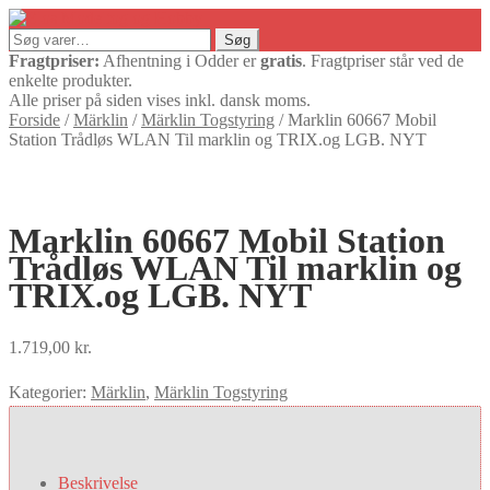
Søg
Søg
efter:
Fragtpriser:
Afhentning i Odder er
gratis
. Fragtpriser står ved de
enkelte produkter.
Alle priser på siden vises inkl. dansk moms.
Forside
/
Märklin
/
Märklin Togstyring
/
Marklin 60667 Mobil
Station Trådløs WLAN Til marklin og TRIX.og LGB. NYT
Marklin 60667 Mobil Station
Trådløs WLAN Til marklin og
TRIX.og LGB. NYT
1.719,00
kr.
Kategorier:
Märklin
,
Märklin Togstyring
Beskrivelse