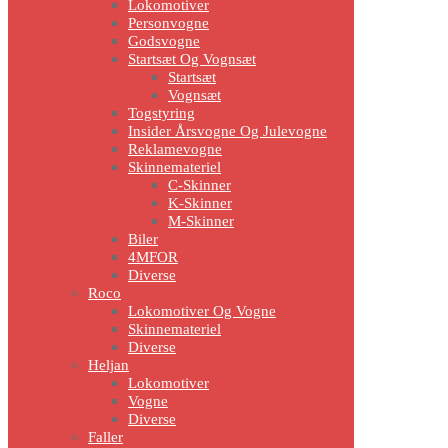
Lokomotiver
Personvogne
Godsvogne
Startsæt Og Vognsæt
Startsæt
Vognsæt
Togstyring
Insider Årsvogne Og Julevogne
Reklamevogne
Skinnemateriel
C-Skinner
K-Skinner
M-Skinner
Biler
4MFOR
Diverse
Roco
Lokomotiver Og Vogne
Skinnemateriel
Diverse
Heljan
Lokomotiver
Vogne
Diverse
Faller