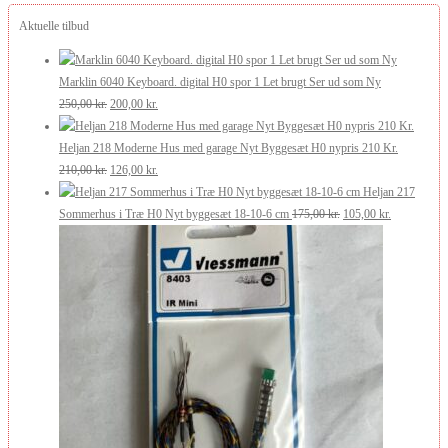
Aktuelle tilbud
Marklin 6040 Keyboard. digital H0 spor 1 Let brugt Ser ud som Ny
Den
Den
250,00
kr.
200,00
kr.
oprindelige
aktuelle
pris
pris
Heljan 218 Moderne Hus med garage Nyt Byggesæt H0 nypris 210 Kr.
var:
Den
er:
Den
210,00
kr.
126,00
kr.
250,00 kr..
oprindelige
200,00 kr..
aktuelle
Heljan 217
pris
pris
Den
Den
Sommerhus i Træ H0 Nyt byggesæt 18-10-6 cm
175,00
kr.
105,00
kr.
var:
er:
oprindelige
aktuelle
210,00 kr..
126,00 kr..
pris
pris
var:
er:
175,00 kr..
105,00 kr..