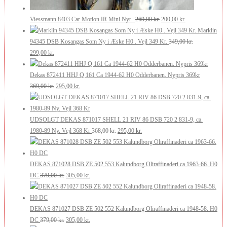
Den
Den
Viessmann 8403 Car Motion IR Mini Nyt .
269,00
kr.
200,00
kr.
oprindelige
aktuelle
Marklin
pris
pris
94345 DSB Kosangas Som Ny i Æske H0 . Vejl 349 Kr.
349,00
kr.
Den
Den
var:
er:
299,00
kr.
oprindelige
aktuelle
269,00 kr..
200,00 kr..
pris
pris
Dekas 872411 HHJ Q 161 Ca 1944-62 H0 Odderbanen. Nypris 369kr
var:
er:
Den
Den
369,00
kr.
295,00
kr.
349,00 kr..
299,00 kr..
oprindelige
aktuelle
pris
pris
var:
er:
UDSOLGT DEKAS 871017 SHELL 21 RIV 86 DSB 720 2 831-9, ca.
369,00 kr..
295,00 kr..
Den
Den
1980-89 Ny. Vejl 368 Kr
368,00
kr.
295,00
kr.
oprindelige
aktuelle
pris
pris
var:
er:
DEKAS 871028 DSB ZE 502 553 Kalundborg Oliraffinaderi ca 1963-66. H0
Den
Den
368,00 kr..
295,00 kr..
DC
379,00
kr.
305,00
kr.
oprindelige
aktuelle
pris
pris
var:
er:
DEKAS 871027 DSB ZE 502 552 Kalundborg Oliraffinaderi ca 1948-58. H0
379,00 kr..
Den
305,00 kr..
Den
DC
379,00
kr.
305,00
kr.