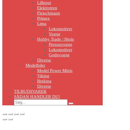
Lilleput
Elektrotren
Fleischmann
Primex
Lima
Lokomotiver
Vogne
Hobby Trade / Heris
Personvogne
Lokomotiver
Godsvogne
Diverse
Modelbiler
Model Power Minis
Viking
Brekina
Diverse
TILBUDSVARER
SÅDAN HANDLER DU!
Search