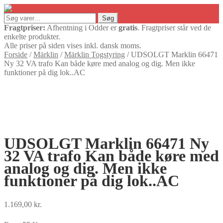
Søg
Søg
efter:
Fragtpriser:
Afhentning i Odder er
gratis
. Fragtpriser står ved de
enkelte produkter.
Alle priser på siden vises inkl. dansk moms.
Forside
/
Märklin
/
Märklin Togstyring
/
UDSOLGT Marklin 66471
Ny 32 VA trafo Kan både køre med analog og dig. Men ikke
funktioner på dig lok..AC
UDSOLGT Marklin 66471 Ny
32 VA trafo Kan både køre med
analog og dig. Men ikke
funktioner på dig lok..AC
1.169,00
kr.