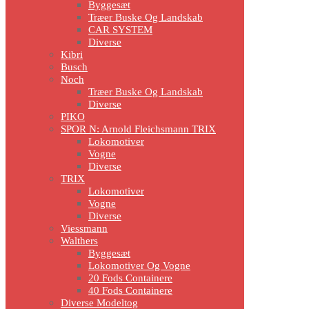
Byggesæt
Træer Buske Og Landskab
CAR SYSTEM
Diverse
Kibri
Busch
Noch
Træer Buske Og Landskab
Diverse
PIKO
SPOR N: Arnold Fleichsmann TRIX
Lokomotiver
Vogne
Diverse
TRIX
Lokomotiver
Vogne
Diverse
Viessmann
Walthers
Byggesæt
Lokomotiver Og Vogne
20 Fods Containere
40 Fods Containere
Diverse Modeltog