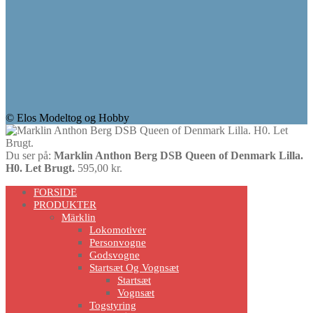
© Elos Modeltog og Hobby
Du ser på:
Marklin Anthon Berg DSB Queen of Denmark Lilla.
H0. Let Brugt.
595,00
kr.
Scroll
FORSIDE
Up
PRODUKTER
Märklin
Lokomotiver
Personvogne
Godsvogne
Startsæt Og Vognsæt
Startsæt
Vognsæt
Togstyring