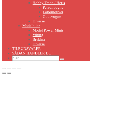
Hobby Trade / Heris
Personvogne
Lokomotiver
Godsvogne
Diverse
Modelbiler
Model Power Minis
Viking
Brekina
Diverse
TILBUDSVARER
SÅDAN HANDLER DU!
Search