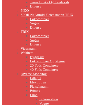
Træer Buske Og Landskab
Diverse
PIKO
SPOR N: Arnold Fleichsmann TRIX
Lokomotiver
Vogne
Diverse
TRIX
Lokomotiver
Vogne
Diverse
Viessmann
Walthers
Byggesæt
Lokomotiver Og Vogne
20 Fods Containere
40 Fods Containere
Diverse Modeltog
Lilleput
Elektrotren
Fleischmann
Primex
Lima
Lokomotiver
Vogne