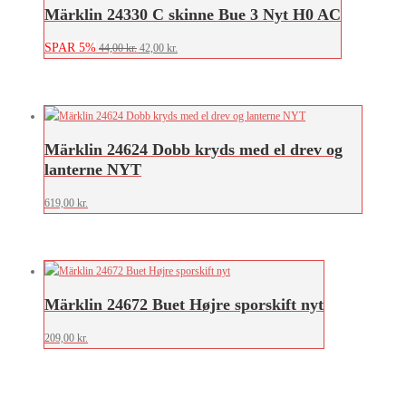
Märklin 24330 C skinne Bue 3 Nyt H0 AC
SPAR 5%
Den
Den
44,00
kr.
42,00
kr.
oprindelige
aktuelle
pris
pris
var:
er:
44,00 kr..
42,00 kr..
Märklin 24624 Dobb kryds med el drev og
lanterne NYT
619,00
kr.
Märklin 24672 Buet Højre sporskift nyt
209,00
kr.