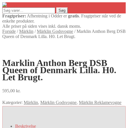
Søg
Søg
efter:
Fragtpriser:
Afhentning i Odder er
gratis
. Fragtpriser står ved de
enkelte produkter.
Alle priser på siden vises inkl. dansk moms.
Forside
/
Märklin
/
Märklin Godsvogne
/
Marklin Anthon Berg DSB
Queen of Denmark Lilla. H0. Let Brugt.
Marklin Anthon Berg DSB
Queen of Denmark Lilla. H0.
Let Brugt.
595,00
kr.
Kategorier:
Märklin
,
Märklin Godsvogne
,
Märklin Reklamevogne
Beskrivelse