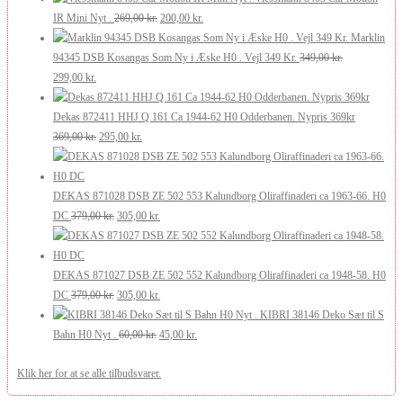
210,00 kr..
126,00 kr..
Den
Den
pris
pris
IR Mini Nyt .
269,00
kr.
200,00
kr.
oprindelige
aktuelle
var:
er:
Marklin
pris
pris
175,00 kr..
105,00 kr..
94345 DSB Kosangas Som Ny i Æske H0 . Vejl 349 Kr.
349,00
kr.
Den
Den
var:
er:
299,00
kr.
oprindelige
aktuelle
269,00 kr..
200,00 kr..
pris
pris
Dekas 872411 HHJ Q 161 Ca 1944-62 H0 Odderbanen. Nypris 369kr
var:
er:
Den
Den
369,00
kr.
295,00
kr.
349,00 kr..
299,00 kr..
oprindelige
aktuelle
pris
pris
var:
er:
DEKAS 871028 DSB ZE 502 553 Kalundborg Oliraffinaderi ca 1963-66. H0
369,00 kr..
Den
295,00 kr..
Den
DC
379,00
kr.
305,00
kr.
oprindelige
aktuelle
pris
pris
var:
er:
DEKAS 871027 DSB ZE 502 552 Kalundborg Oliraffinaderi ca 1948-58. H0
379,00 kr..
Den
305,00 kr..
Den
DC
379,00
kr.
305,00
kr.
oprindelige
aktuelle
KIBRI 38146 Deko Sæt til S
pris
Den
pris
Den
Bahn H0 Nyt .
60,00
kr.
45,00
kr.
var:
oprindelige
er:
aktuelle
Klik her for at se alle tilbudsvarer.
379,00 kr..
pris
305,00 kr..
pris
var:
er: