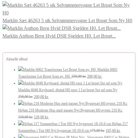
Marklin Sæt 46263 5 stk Selvtømmervogne Let Brugt Som Ny H0
Marklin Anthon Berg Hvid DSB Sjælden H0. Let Brugt...
Aktuelle tilbud
Marklin 6002
Den
Den
Transformer Let Brugt Som ny. H0.
250,00
kr.
200,00
kr.
oprindelige
aktuelle
pris
pris
Marklin 6040 Keyboard. digital H0 spor 1 Let brugt Ser ud som Ny
Den
Den
var:
er:
250,00
kr.
200,00
kr.
oprindelige
aktuelle
250,00 kr..
200,00 kr..
pris
pris
Heljan 218 Moderne Hus med garage Nyt Byggesæt H0 nypris 210 Kr.
var:
Den
er:
Den
210,00
kr.
126,00
kr.
250,00 kr..
oprindelige
200,00 kr..
aktuelle
Heljan 217
pris
pris
Den
Den
Sommerhus i Træ H0 Nyt byggesæt 18-10-6 cm
175,00
kr.
105,00
kr.
var:
er:
oprindelige
aktuelle
Viessmann 8403 Car Motion