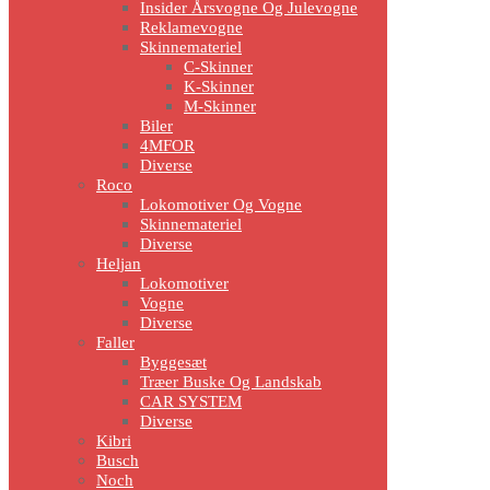
Insider Årsvogne Og Julevogne
Reklamevogne
Skinnemateriel
C-Skinner
K-Skinner
M-Skinner
Biler
4MFOR
Diverse
Roco
Lokomotiver Og Vogne
Skinnemateriel
Diverse
Heljan
Lokomotiver
Vogne
Diverse
Faller
Byggesæt
Træer Buske Og Landskab
CAR SYSTEM
Diverse
Kibri
Busch
Noch