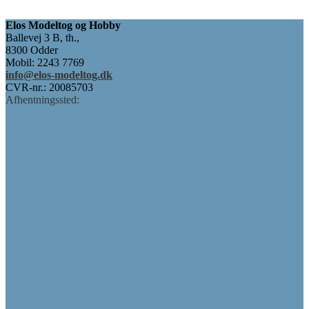
60,00 kr..
45,00 kr..
Elos Modeltog og Hobby
Ballevej 3 B, th.,
8300 Odder
Mobil: 2243 7769
info@elos-modeltog.dk
CVR-nr.: 20085703
Afhentningssted: