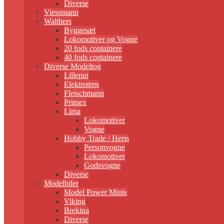
Diverse
Viessmann
Walthers
Byggesæt
Lokomotiver og Vogne
20 fods containere
40 fods containere
Diverse Modeltog
Lilleput
Elektrotren
Fleischmann
Primex
Lima
Lokomotiver
Vogne
Hobby Trade / Heris
Personvogne
Lokomotiver
Godsvogne
Diverse
Modelbiler
Model Power Minis
Viking
Brekina
Diverse