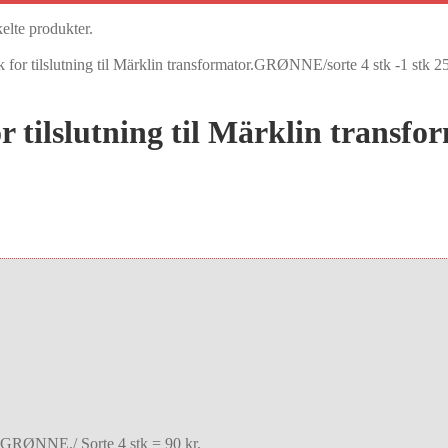
kelte produkter.
 for tilslutning til Märklin transformator.GRØNNE/sorte 4 stk -1 stk 2
or tilslutning til Märklin trans
or.GRØNNE./ Sorte 4 stk = 90 kr.