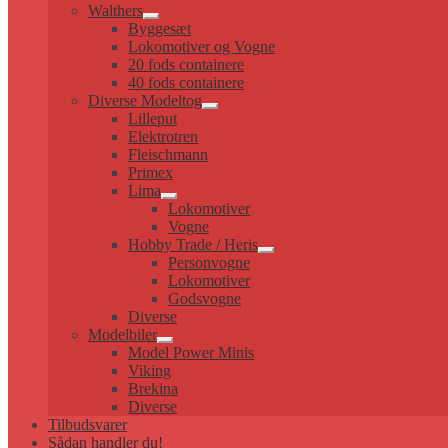
Walthers
Udfold
Byggesæt
undermenu
Lokomotiver og Vogne
20 fods containere
40 fods containere
Diverse Modeltog
Udfold
Lilleput
undermenu
Elektrotren
Fleischmann
Primex
Lima
Udfold
Lokomotiver
undermenu
Vogne
Hobby Trade / Heris
Udfold
Personvogne
undermenu
Lokomotiver
Godsvogne
Diverse
Modelbiler
Udfold
Model Power Minis
undermenu
Viking
Brekina
Diverse
Tilbudsvarer
Sådan handler du!