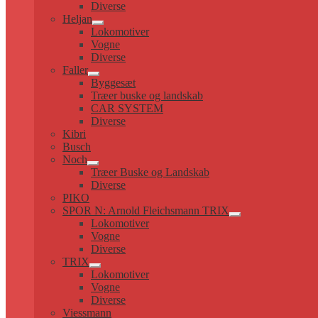
Diverse
Heljan
Udfold
Lokomotiver
undermenu
Vogne
Diverse
Faller
Udfold
Byggesæt
undermenu
Træer buske og landskab
CAR SYSTEM
Diverse
Kibri
Busch
Noch
Udfold
Træer Buske og Landskab
undermenu
Diverse
PIKO
SPOR N: Arnold Fleichsmann TRIX
Udfold
Lokomotiver
undermenu
Vogne
Diverse
TRIX
Udfold
Lokomotiver
undermenu
Vogne
Diverse
Viessmann