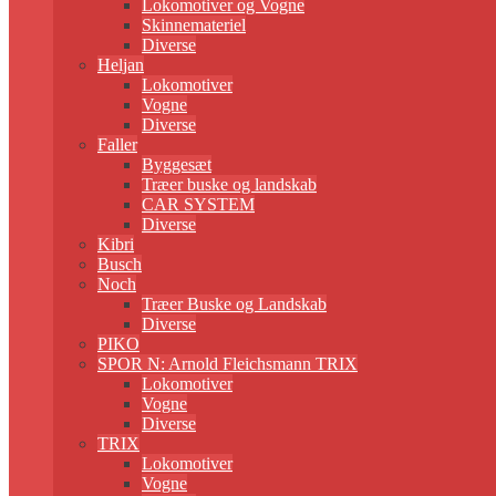
Lokomotiver og Vogne
Skinnemateriel
Diverse
Heljan
Lokomotiver
Vogne
Diverse
Faller
Byggesæt
Træer buske og landskab
CAR SYSTEM
Diverse
Kibri
Busch
Noch
Træer Buske og Landskab
Diverse
PIKO
SPOR N: Arnold Fleichsmann TRIX
Lokomotiver
Vogne
Diverse
TRIX
Lokomotiver
Vogne