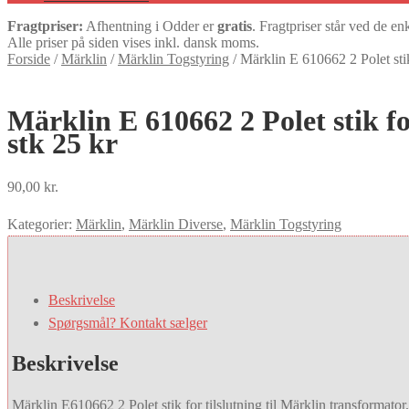
Fragtpriser:
Afhentning i Odder er
gratis
. Fragtpriser står ved de en
Alle priser på siden vises inkl. dansk moms.
Forside
/
Märklin
/
Märklin Togstyring
/
Märklin E 610662 2 Polet stik
Märklin E 610662 2 Polet stik f
stk 25 kr
90,00
kr.
Kategorier:
Märklin
,
Märklin Diverse
,
Märklin Togstyring
Beskrivelse
Spørgsmål? Kontakt sælger
Beskrivelse
Märklin E610662 2 Polet stik for tilslutning til Märklin transformat