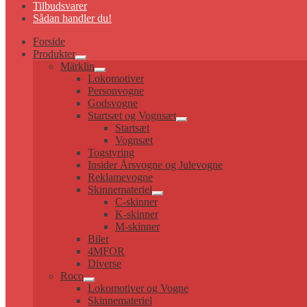
Tilbudsvarer
Sådan handler du!
Forside
Produkter
Udfold
Märklin
undermenu
Udfold
Lokomotiver
undermenu
Personvogne
Godsvogne
Startsæt og Vognsæt
Udfold
Startsæt
undermenu
Vognsæt
Togstyring
Insider Årsvogne og Julevogne
Reklamevogne
Skinnemateriel
Udfold
C-skinner
undermenu
K-skinner
M-skinner
Biler
4MFOR
Diverse
Roco
Udfold
Lokomotiver og Vogne
undermenu
Skinnemateriel