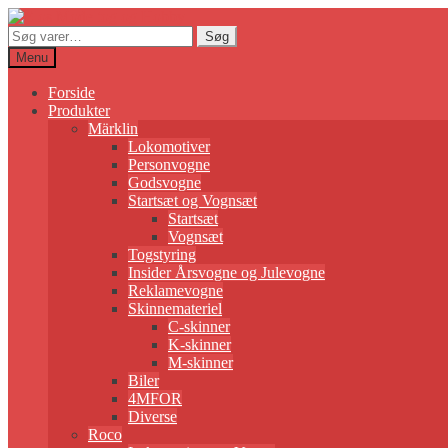
Søg
Søg
efter:
Menu
Forside
Produkter
Märklin
Lokomotiver
Personvogne
Godsvogne
Startsæt og Vognsæt
Startsæt
Vognsæt
Togstyring
Insider Årsvogne og Julevogne
Reklamevogne
Skinnemateriel
C-skinner
K-skinner
M-skinner
Biler
4MFOR
Diverse
Roco