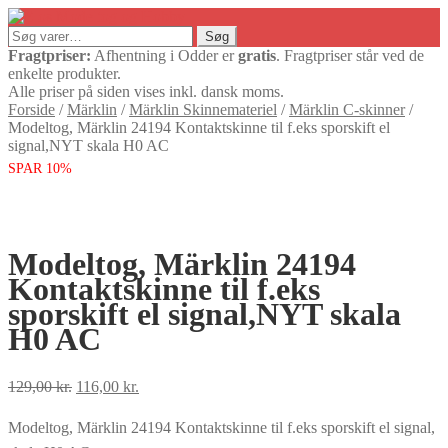
Søg
Søg
efter:
Fragtpriser:
Afhentning i Odder er
gratis
. Fragtpriser står ved de
enkelte produkter.
Alle priser på siden vises inkl. dansk moms.
Forside
/
Märklin
/
Märklin Skinnemateriel
/
Märklin C-skinner
/
Modeltog, Märklin 24194 Kontaktskinne til f.eks sporskift el
signal,NYT skala H0 AC
SPAR 10%
Modeltog, Märklin 24194
Kontaktskinne til f.eks
sporskift el signal,NYT skala
H0 AC
Den
Den
129,00
kr.
116,00
kr.
oprindelige
aktuelle
Modeltog, Märklin 24194 Kontaktskinne til f.eks sporskift el signal,
pris
pris