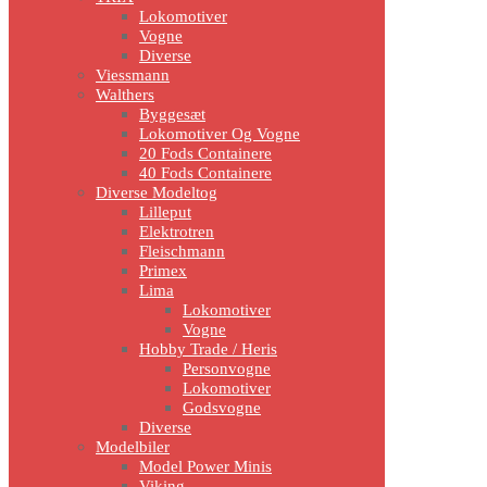
Lokomotiver
Vogne
Diverse
Viessmann
Walthers
Byggesæt
Lokomotiver Og Vogne
20 Fods Containere
40 Fods Containere
Diverse Modeltog
Lilleput
Elektrotren
Fleischmann
Primex
Lima
Lokomotiver
Vogne
Hobby Trade / Heris
Personvogne
Lokomotiver
Godsvogne
Diverse
Modelbiler
Model Power Minis
Viking