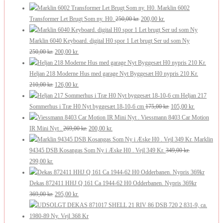
Marklin 6002
Den
Den
Transformer Let Brugt Som ny. H0.
250,00
kr.
200,00
kr.
oprindelige
aktuelle
pris
pris
Marklin 6040 Keyboard. digital H0 spor 1 Let brugt Ser ud som Ny
Den
Den
var:
er:
250,00
kr.
200,00
kr.
oprindelige
aktuelle
250,00 kr..
200,00 kr..
pris
pris
Heljan 218 Moderne Hus med garage Nyt Byggesæt H0 nypris 210 Kr.
var:
Den
er:
Den
210,00
kr.
126,00
kr.
250,00 kr..
oprindelige
200,00 kr..
aktuelle
Heljan 217
pris
pris
Den
Den
Sommerhus i Træ H0 Nyt byggesæt 18-10-6 cm
175,00
kr.
105,00
kr.
var:
er:
oprindelige
aktuelle
Viessmann 8403 Car Motion
210,00 kr..
126,00 kr..
Den
Den
pris
pris
IR Mini Nyt .
269,00
kr.
200,00
kr.
oprindelige
aktuelle
var:
er:
Marklin
pris
pris
175,00 kr..
105,00 kr..
94345 DSB Kosangas Som Ny i Æske H0 . Vejl 349 Kr.
349,00
kr.
Den
Den
var:
er:
299,00
kr.
oprindelige
aktuelle
269,00 kr..
200,00 kr..
pris
pris
Dekas 872411 HHJ Q 161 Ca 1944-62 H0 Odderbanen. Nypris 369kr
var:
er:
Den
Den
369,00
kr.
295,00
kr.
349,00 kr..
299,00 kr..
oprindelige
aktuelle
pris
pris