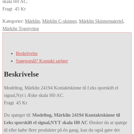
skala H0 AC.
var:
er:
Fragt 45 Kr
129,00 kr..
116,00 kr..
Kategorier:
Märklin
,
Märklin C-skinner
,
Märklin Skinnemateriel
,
Märklin Togstyring
Beskrivelse
Spørgsmål? Kontakt sælger
Beskrivelse
Modeltog, Märklin 24194 Kontaktskinne til f.eks sporskift el
signal,Nyt i Æske skala H0 AC.
Fragt 45 Kr
Du spørger til:
Modeltog, Märklin 24194 Kontaktskinne til
f.eks sporskift el signal,NYT skala H0 AC
Ønsker du at spørge
til eller købe flere produkter på én gang, kan du også gøre det