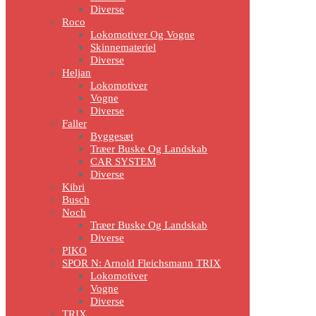
Diverse
Roco
Lokomotiver Og Vogne
Skinnemateriel
Diverse
Heljan
Lokomotiver
Vogne
Diverse
Faller
Byggesæt
Træer Buske Og Landskab
CAR SYSTEM
Diverse
Kibri
Busch
Noch
Træer Buske Og Landskab
Diverse
PIKO
SPOR N: Arnold Fleichsmann TRIX
Lokomotiver
Vogne
Diverse
TRIX