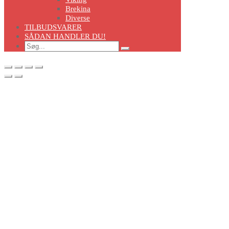
Brekina
Diverse
TILBUDSVARER
SÅDAN HANDLER DU!
Search