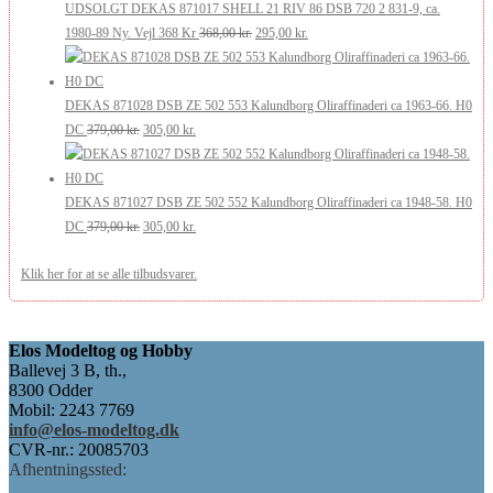
var:
er:
UDSOLGT DEKAS 871017 SHELL 21 RIV 86 DSB 720 2 831-9, ca.
369,00 kr..
295,00 kr..
Den
Den
1980-89 Ny. Vejl 368 Kr
368,00
kr.
295,00
kr.
oprindelige
aktuelle
pris
pris
var:
er:
DEKAS 871028 DSB ZE 502 553 Kalundborg Oliraffinaderi ca 1963-66. H0
Den
Den
368,00 kr..
295,00 kr..
DC
379,00
kr.
305,00
kr.
oprindelige
aktuelle
pris
pris
var:
er:
DEKAS 871027 DSB ZE 502 552 Kalundborg Oliraffinaderi ca 1948-58. H0
379,00 kr..
Den
305,00 kr..
Den
DC
379,00
kr.
305,00
kr.
oprindelige
aktuelle
Klik her for at se alle tilbudsvarer.
pris
pris
var:
er:
379,00 kr..
305,00 kr..
Elos Modeltog og Hobby
Ballevej 3 B, th.,
8300 Odder
Mobil: 2243 7769
info@elos-modeltog.dk
CVR-nr.: 20085703
Afhentningssted: