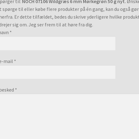
pørger til:
NOCH 07106 Wildgræs 6 mm Mørkegrøn 50 g nyt.
Ønsk
t spørge til eller købe flere produkter på én gang, kan du også gø
herfra. Er dette tilfældet, bedes du skrive yderligere hvilke produk
drejer sig om. Jeg ser frem til at høre fra dig.
navn *
e-mail *
besked *