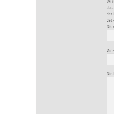
Du s
du a
det 
det 
Dit 
Din 
Din 