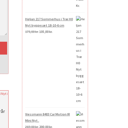
Heljan 217 Sommerhus i Træ H0
Nyt byggesæt 18-10-6 cm
Den
Den
175,00
kr.
105,00
kr.
oprindelige
aktuelle
pris
pris
var:
er:
175,00 kr..
105,00 kr..
rår
Viessmann 8403 Car Motion IR
Mini Nyt .
Den
Den
269,00
kr.
200,00
kr.