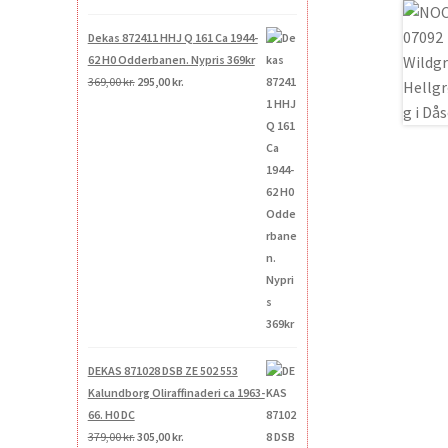
Dekas 872411 HHJ Q 161 Ca 1944-
62 H0 Odderbanen. Nypris 369kr
Den
Den
369,00
kr.
295,00
kr.
oprindelige
aktuelle
pris
pris
var:
er:
369,00 kr..
295,00 kr..
DEKAS 871028 DSB ZE 502 553
Kalundborg Oliraffinaderi ca 1963-
66. H0 DC
Den
Den
379,00
kr.
305,00
kr.