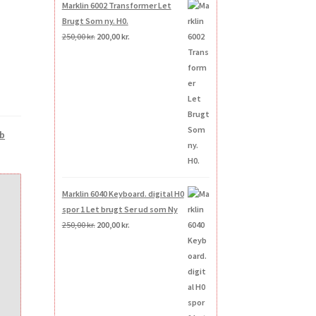
Marklin 6002 Transformer Let
Brugt Som ny. H0.
Den
Den
250,00
kr.
200,00
kr.
oprindelige
aktuelle
pris
pris
var:
er:
250,00 kr..
200,00 kr..
ab
Marklin 6040 Keyboard. digital H0
spor 1 Let brugt Ser ud som Ny
Den
Den
250,00
kr.
200,00
kr.
oprindelige
aktuelle
pris
pris
var:
er:
250,00 kr..
200,00 kr..