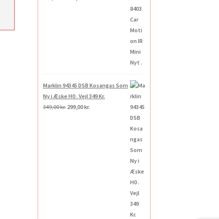
oprindelige
aktuelle
pris
pris
e
var:
er:
269,00 kr..
200,00 kr..
.
Marklin 94345 DSB Kosangas Som
Ny i Æske H0 . Vejl 349 Kr.
Den
Den
349,00
kr.
299,00
kr.
oprindelige
aktuelle
pris
pris
var:
er:
349,00 kr..
299,00 kr..