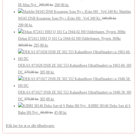
210,00 kr..
126,00 kr..
Den
Den
pris
pris
IR Mini Nyt .
269,00
kr.
200,00
kr.
oprindelige
aktuelle
var:
er:
Marklin
pris
pris
175,00 kr..
105,00 kr..
94345 DSB Kosangas Som Ny i Æske H0 . Vejl 349 Kr.
349,00
kr.
Den
Den
var:
er:
299,00
kr.
oprindelige
aktuelle
269,00 kr..
200,00 kr..
pris
pris
Dekas 872411 HHJ Q 161 Ca 1944-62 H0 Odderbanen. Nypris 369kr
var:
er:
Den
Den
369,00
kr.
295,00
kr.
349,00 kr..
299,00 kr..
oprindelige
aktuelle
pris
pris
var:
er:
DEKAS 871028 DSB ZE 502 553 Kalundborg Oliraffinaderi ca 1963-66. H0
369,00 kr..
Den
295,00 kr..
Den
DC
379,00
kr.
305,00
kr.
oprindelige
aktuelle
pris
pris
var:
er:
DEKAS 871027 DSB ZE 502 552 Kalundborg Oliraffinaderi ca 1948-58. H0
379,00 kr..
Den
305,00 kr..
Den
DC
379,00
kr.
305,00
kr.
oprindelige
aktuelle
KIBRI 38146 Deko Sæt til S
pris
Den
pris
Den
Bahn H0 Nyt .
60,00
kr.
45,00
kr.
var:
oprindelige
er:
aktuelle
Klik her for at se alle tilbudsvarer.
379,00 kr..
pris
305,00 kr..
pris
var:
er: