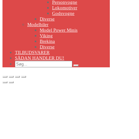
Personvogne
Lokomotiver
Godsvogne
Diverse
Modelbiler
Model Power Minis
Viking
Brekina
Diverse
TILBUDSVARER
SÅDAN HANDLER DU!
Search