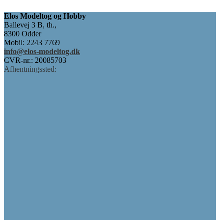
60,00 kr..
45,00 kr..
Elos Modeltog og Hobby
Ballevej 3 B, th.,
8300 Odder
Mobil: 2243 7769
info@elos-modeltog.dk
CVR-nr.: 20085703
Afhentningssted: