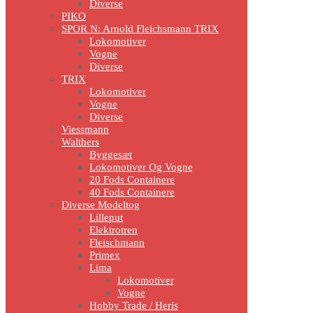
Diverse
PIKO
SPOR N: Arnold Fleichsmann TRIX
Lokomotiver
Vogne
Diverse
TRIX
Lokomotiver
Vogne
Diverse
Viessmann
Walthers
Byggesæt
Lokomotiver Og Vogne
20 Fods Containere
40 Fods Containere
Diverse Modeltog
Lilleput
Elektrotren
Fleischmann
Primex
Lima
Lokomotiver
Vogne
Hobby Trade / Heris