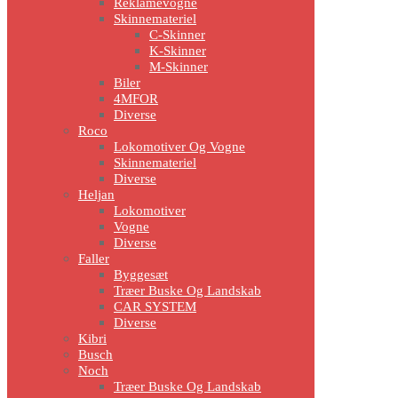
Reklamevogne
Skinnemateriel
C-Skinner
K-Skinner
M-Skinner
Biler
4MFOR
Diverse
Roco
Lokomotiver Og Vogne
Skinnemateriel
Diverse
Heljan
Lokomotiver
Vogne
Diverse
Faller
Byggesæt
Træer Buske Og Landskab
CAR SYSTEM
Diverse
Kibri
Busch
Noch
Træer Buske Og Landskab