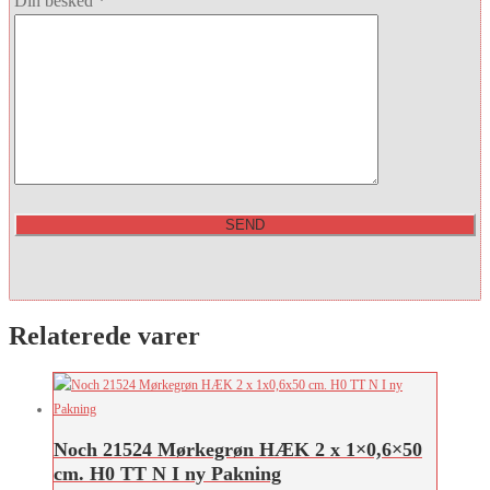
Din besked *
Relaterede varer
Noch 21524 Mørkegrøn HÆK 2 x 1×0,6×50
cm. H0 TT N I ny Pakning