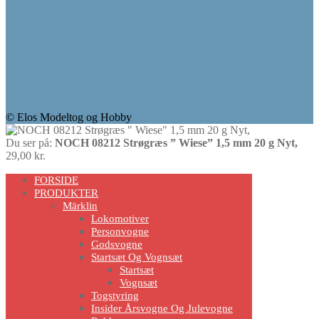
© Elos Modeltog og Hobby
Du ser på:
NOCH 08212 Strøgræs ” Wiese” 1,5 mm 20 g Nyt,
29,00
kr.
Scroll
FORSIDE
Up
PRODUKTER
Märklin
Lokomotiver
Personvogne
Godsvogne
Startsæt Og Vognsæt
Startsæt
Vognsæt
Togstyring
Insider Årsvogne Og Julevogne