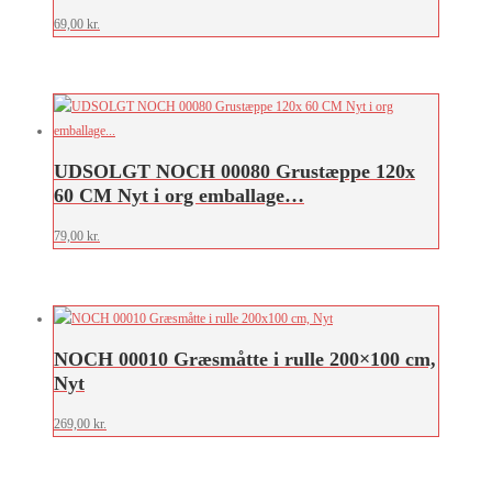
69,00
kr.
UDSOLGT NOCH 00080 Grustæppe 120x
60 CM Nyt i org emballage…
79,00
kr.
NOCH 00010 Græsmåtte i rulle 200×100 cm,
Nyt
269,00
kr.