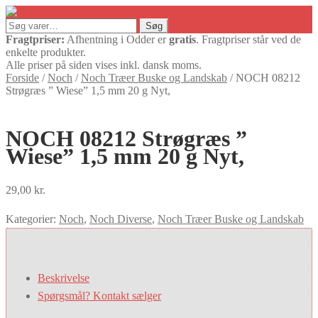
Søg
Søg
efter:
Fragtpriser:
Afhentning i Odder er
gratis
. Fragtpriser står ved de
enkelte produkter.
Alle priser på siden vises inkl. dansk moms.
Forside
/
Noch
/
Noch Træer Buske og Landskab
/
NOCH 08212
Strøgræs ” Wiese” 1,5 mm 20 g Nyt,
NOCH 08212 Strøgræs ”
Wiese” 1,5 mm 20 g Nyt,
29,00
kr.
Kategorier:
Noch
,
Noch Diverse
,
Noch Træer Buske og Landskab
Beskrivelse
Spørgsmål? Kontakt sælger