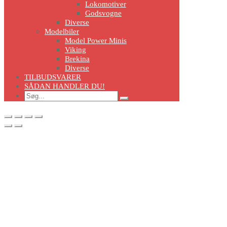
Lokomotiver
Godsvogne
Diverse
Modelbiler
Model Power Minis
Viking
Brekina
Diverse
TILBUDSVARER
SÅDAN HANDLER DU!
Search