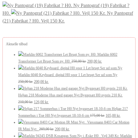
44,00 kr..
42,00 kr..
Ny Pantograf (19) Fabrikat ?
H0.
Ny Pantograf
(21) Fabrikat ? H0. Vejl 150 Kr.
Aktuelle tilbud
Marklin 6002
Den
Den
Transformer Let Brugt Som ny. H0.
250,00
kr.
200,00
kr.
oprindelige
aktuelle
pris
pris
Marklin 6040 Keyboard. digital H0 spor 1 Let brugt Ser ud som Ny
Den
Den
var:
er:
250,00
kr.
200,00
kr.
oprindelige
aktuelle
250,00 kr..
200,00 kr..
pris
pris
Heljan 218 Moderne Hus med garage Nyt Byggesæt H0 nypris 210 Kr.
var:
Den
er:
Den
210,00
kr.
126,00
kr.
250,00 kr..
oprindelige
200,00 kr..
aktuelle
Heljan 217
pris
pris
Den
Den
Sommerhus i Træ H0 Nyt byggesæt 18-10-6 cm
175,00
kr.
105,00
kr.
var:
er:
oprindelige
aktuelle
Viessmann 8403 Car Motion
210,00 kr..
126,00 kr..
Den
Den
pris
pris
IR Mini Nyt .
269,00
kr.
200,00
kr.
oprindelige
aktuelle
var:
er:
Marklin