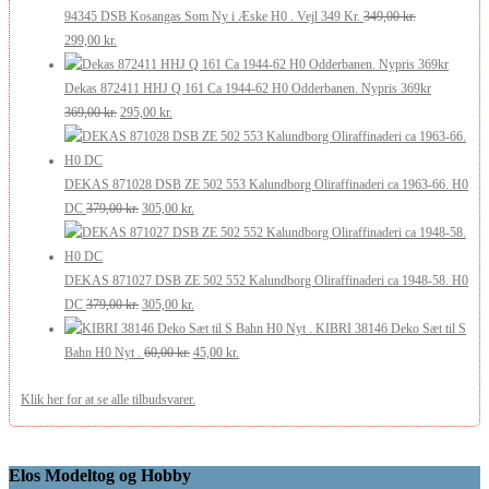
pris
pris
175,00 kr..
105,00 kr..
94345 DSB Kosangas Som Ny i Æske H0 . Vejl 349 Kr.
349,00
kr.
Den
Den
var:
er:
299,00
kr.
oprindelige
aktuelle
269,00 kr..
200,00 kr..
pris
pris
Dekas 872411 HHJ Q 161 Ca 1944-62 H0 Odderbanen. Nypris 369kr
var:
er:
Den
Den
369,00
kr.
295,00
kr.
349,00 kr..
299,00 kr..
oprindelige
aktuelle
pris
pris
var:
er:
DEKAS 871028 DSB ZE 502 553 Kalundborg Oliraffinaderi ca 1963-66. H0
369,00 kr..
Den
295,00 kr..
Den
DC
379,00
kr.
305,00
kr.
oprindelige
aktuelle
pris
pris
var:
er:
DEKAS 871027 DSB ZE 502 552 Kalundborg Oliraffinaderi ca 1948-58. H0
379,00 kr..
Den
305,00 kr..
Den
DC
379,00
kr.
305,00
kr.
oprindelige
aktuelle
KIBRI 38146 Deko Sæt til S
pris
Den
pris
Den
Bahn H0 Nyt .
60,00
kr.
45,00
kr.
var:
oprindelige
er:
aktuelle
Klik her for at se alle tilbudsvarer.
379,00 kr..
pris
305,00 kr..
pris
var:
er:
60,00 kr..
45,00 kr..
Elos Modeltog og Hobby