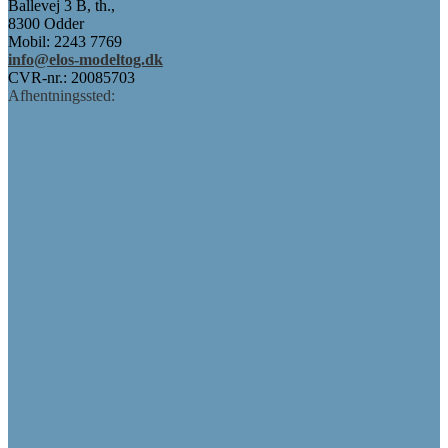
Ballevej 3 B, th.,
8300 Odder
Mobil: 2243 7769
info@elos-modeltog.dk
CVR-nr.: 20085703
Afhentningssted: