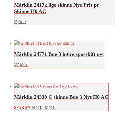
Märklin 24172 lige skinne Nye Pris pr
Skinne H0 AC
25,00
kr.
Märklin 24771 Bue 3 højre sporskift nyt
369,00
kr.
Märklin 24330 C skinne Bue 3 Nyt H0 AC
SPAR 5%
Den
Den
44,00
kr.
42,00
kr.
oprindelige
aktuelle
pris
pris
var:
er: