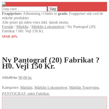
Søg
Søg
efter:
Fragtpriser:
Afhentning i Odder er
gratis
. Fragtpriser står ved de
enkelte produkter.
Alle priser på siden vises inkl. dansk moms.
Forside
/
Märklin
/
Märklin Lokomotiver
/
Ny Pantograf (20)
Fabrikat ? H0. Vejl 150 Kr.
SPAR 40%
Ny Pantograf (20) Fabrikat ?
H0. Vejl 150 Kr.
Den
Den
150,00
kr.
90,00
kr.
oprindelige
aktuelle
Kategorier:
Märklin
,
Märklin Lokomotiver
,
Märklin Togstyring
,
pris
pris
PANTOGRAF. uden Fabrikat.
var:
er:
150,00 kr..
90,00 kr..