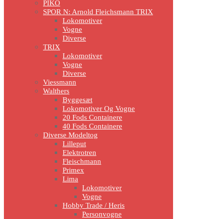
PIKO
SPOR N: Arnold Fleichsmann TRIX
Lokomotiver
Vogne
Diverse
TRIX
Lokomotiver
Vogne
Diverse
Viessmann
Walthers
Byggesæt
Lokomotiver Og Vogne
20 Fods Containere
40 Fods Containere
Diverse Modeltog
Lilleput
Elektrotren
Fleischmann
Primex
Lima
Lokomotiver
Vogne
Hobby Trade / Heris
Personvogne