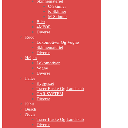
Skinnemateriel
C-Skinner
K-Skinner
M-Skinner
Biler
4MFOR
Diverse
Roco
Lokomotiver Og Vogne
Skinnemateriel
Diverse
Heljan
Lokomotiver
Vogne
Diverse
Faller
Byggesæt
Træer Buske Og Landskab
CAR SYSTEM
Diverse
Kibri
Busch
Noch
Træer Buske Og Landskab
Diverse