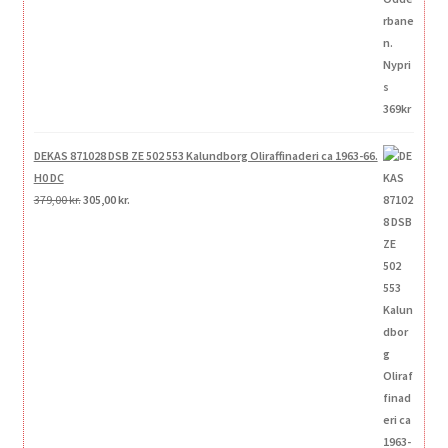
DEKAS 871028 DSB ZE 502 553 Kalundborg Oliraffinaderi ca 1963-66.
H0 DC
Den
Den
379,00
kr.
305,00
kr.
oprindelige
aktuelle
pris
pris
var:
er:
379,00 kr..
305,00 kr..