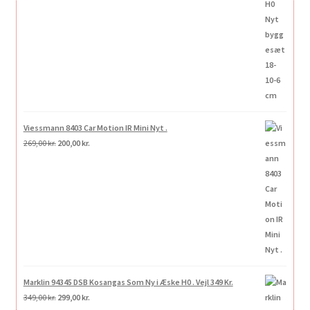
Viessmann 8403 Car Motion IR Mini Nyt .
Den
Den
269,00
kr.
200,00
kr.
oprindelige
aktuelle
pris
pris
var:
er:
269,00 kr..
200,00 kr..
Marklin 94345 DSB Kosangas Som Ny i Æske H0 . Vejl 349 Kr.
Den
Den
349,00
kr.
299,00
kr.