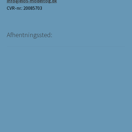
info@elos-modeltog.dk
CVR-nr.: 20085703
Afhentningssted: