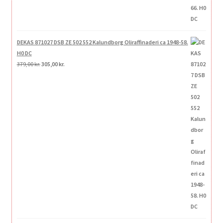
DEKAS 871027 DSB ZE 502 552 Kalundborg Oliraffinaderi ca 1948-58.
H0 DC
Den
Den
379,00
kr.
305,00
kr.
oprindelige
aktuelle
pris
pris
var:
er:
379,00 kr..
305,00 kr..