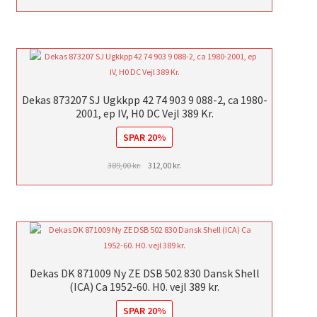
Dekas 873207 SJ Ugkkpp 42 74 903 9 088-2, ca 1980-
2001, ep IV, H0 DC Vejl 389 Kr.
SPAR 20%
Den
Den
389,00
kr.
312,00
kr.
oprindelige
aktuelle
pris
pris
var:
er:
389,00 kr..
312,00 kr..
Dekas DK 871009 Ny ZE DSB 502 830 Dansk Shell
(ICA) Ca 1952-60. H0. vejl 389 kr.
SPAR 20%