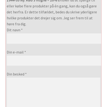
1944-55 Ny. Køb 3 vogne – 20%
Ønsker du at spørge til
eller købe flere produkter på én gang, kan du også gøre
det herfra. Er dette tilfældet, bedes du skrive yderligere
hvilke produkter det drejer sig om. Jeg ser frem til at
høre fra dig.
Dit navn *
Din e-mail *
Din besked *