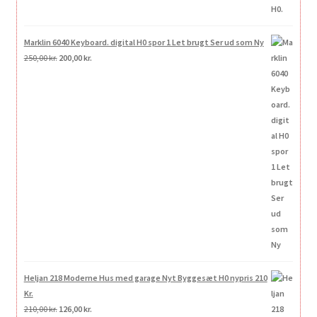
Marklin 6040 Keyboard. digital H0 spor 1 Let brugt Ser ud som Ny
Den
Den
250,00
kr.
200,00
kr.
oprindelige
aktuelle
pris
pris
var:
er:
250,00 kr..
200,00 kr..
Heljan 218 Moderne Hus med garage Nyt Byggesæt H0 nypris 210
Kr.
Den
Den
210,00
kr.
126,00
kr.