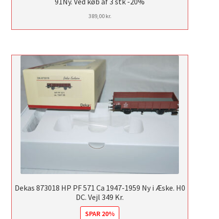
91Ny. Ved køb af 3 stk -20%
389,00
kr.
Dekas 873018 HP PF 571 Ca 1947-1959 Ny i Æske. H0
DC. Vejl 349 Kr.
SPAR 20%