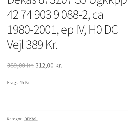
42 74 903 9 088-2, ca
1980-2001, ep IV, H0 DC
Vejl 389 Kr.
Den
Den
389,00
kr.
312,00
kr.
oprindelige
aktuelle
pris
pris
Fragt 45 Kr.
var:
er:
389,00 kr..
312,00 kr..
Kategori:
DEKAS.