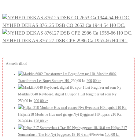
pris
pris
var:
er:
379,00 kr..
304,00 kr..
NYHED DEKAS 876125 DSB CO 2653 Ca 1944-54 H0 DC.
NYHED DEKAS 876127 DSB CPE 2986 Ca 1955-66 H0 DC.
Aktuelle tilbud
Marklin 6002
Den
Den
Transformer Let Brugt Som ny. H0.
250,00
kr.
200,00
kr.
oprindelige
aktuelle
pris
pris
Marklin 6040 Keyboard. digital H0 spor 1 Let brugt Ser ud som Ny
Den
Den
var:
er:
250,00
kr.
200,00
kr.
oprindelige
aktuelle
250,00 kr..
200,00 kr..
pris
pris
Heljan 218 Moderne Hus med garage Nyt Byggesæt H0 nypris 210 Kr.
var:
Den
er:
Den
210,00
kr.
126,00
kr.
250,00 kr..
oprindelige
200,00 kr..
aktuelle
Heljan 217
pris
pris
Den
Den
Sommerhus i Træ H0 Nyt byggesæt 18-10-6 cm
175,00
kr.
105,00
kr.