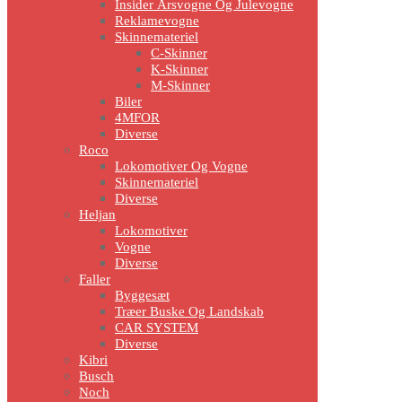
Insider Årsvogne Og Julevogne
Reklamevogne
Skinnemateriel
C-Skinner
K-Skinner
M-Skinner
Biler
4MFOR
Diverse
Roco
Lokomotiver Og Vogne
Skinnemateriel
Diverse
Heljan
Lokomotiver
Vogne
Diverse
Faller
Byggesæt
Træer Buske Og Landskab
CAR SYSTEM
Diverse
Kibri
Busch
Noch