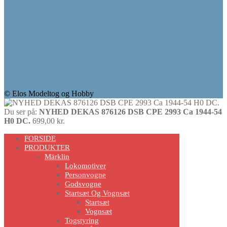
© Elos Modeltog og Hobby
Du ser på:
NYHED DEKAS 876126 DSB CPE 2993 Ca 1944-54
H0 DC.
699,00
kr.
Scroll
FORSIDE
Up
PRODUKTER
Märklin
Lokomotiver
Personvogne
Godsvogne
Startsæt Og Vognsæt
Startsæt
Vognsæt
Togstyring