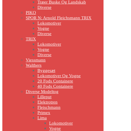
Træer Buske Og Landskab
Diverse
PIKO
SPOR N: Arnold Fleichsmann TRIX
Lokomotiver
Vogne
Diverse
TRIX
Lokomotiver
Vogne
Diverse
Viessmann
Walthers
Byggesæt
Lokomotiver Og Vogne
20 Fods Containere
40 Fods Containere
Diverse Modeltog
Lilleput
Elektrotren
Fleischmann
Primex
Lima
Lokomotiver
Vogne