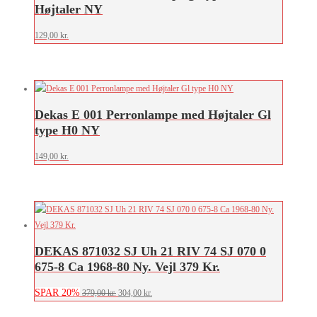
Højtaler NY
129,00
kr.
Dekas E 001 Perronlampe med Højtaler Gl
type H0 NY
149,00
kr.
DEKAS 871032 SJ Uh 21 RIV 74 SJ 070 0
675-8 Ca 1968-80 Ny. Vejl 379 Kr.
SPAR 20%
Den
Den
379,00
kr.
304,00
kr.
oprindelige
aktuelle