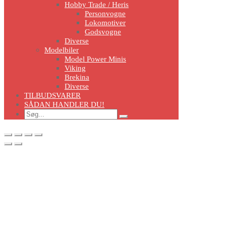
Hobby Trade / Heris
Personvogne
Lokomotiver
Godsvogne
Diverse
Modelbiler
Model Power Minis
Viking
Brekina
Diverse
TILBUDSVARER
SÅDAN HANDLER DU!
Search