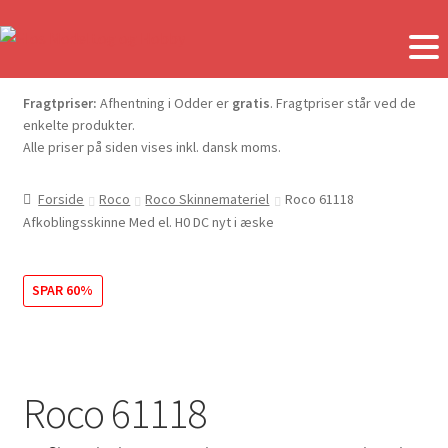
Fragtpriser:
Afhentning i Odder er
gratis
. Fragtpriser står ved de
enkelte produkter.
Alle priser på siden vises inkl. dansk moms.
Forside
Roco
Roco Skinnemateriel
Roco 61118
Afkoblingsskinne Med el. H0 DC nyt i æske
SPAR 60%
Roco 61118