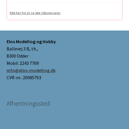
Klik her for at se alle tilbudsvarer.
Elos Modeltog og Hobby
Ballevej 3 B, th.,
8300 Odder
Mobil: 2243 7769
info@elos-modeltog.dk
CVR-nr.: 20085703
Afhentningssted: