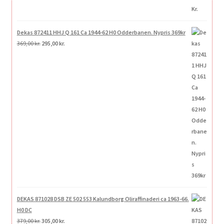
Dekas 872411 HHJ Q 161 Ca 1944-62 H0 Odderbanen. Nypris 369kr
Den
Den
369,00
kr.
295,00
kr.
oprindelige
aktuelle
pris
pris
var:
er:
369,00 kr..
295,00 kr..
DEKAS 871028 DSB ZE 502 553 Kalundborg Oliraffinaderi ca 1963-66.
H0 DC
Den
Den
379,00
kr.
305,00
kr.