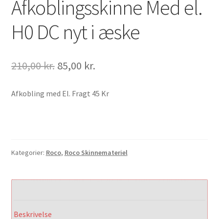
Afkoblingsskinne Med el.
H0 DC nyt i æske
Den
Den
210,00
kr.
85,00
kr.
oprindelige
aktuelle
pris
pris
Afkobling med El. Fragt 45 Kr
var:
er:
210,00 kr..
85,00 kr..
Kategorier:
Roco
,
Roco Skinnemateriel
Beskrivelse