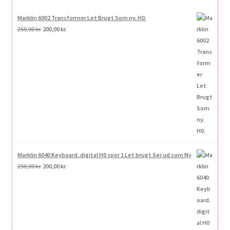
Marklin 6002 Transformer Let Brugt Som ny. H0.
Den
Den
250,00
kr.
200,00
kr.
oprindelige
aktuelle
pris
pris
var:
er:
250,00 kr..
200,00 kr..
Marklin 6040 Keyboard. digital H0 spor 1 Let brugt Ser ud som Ny
Den
Den
250,00
kr.
200,00
kr.
oprindelige
aktuelle
pris
pris
var:
er:
250,00 kr..
200,00 kr..