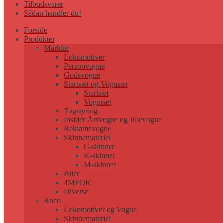
Tilbudsvarer
Sådan handler du!
Forside
Produkter
Märklin
Lokomotiver
Personvogne
Godsvogne
Startsæt og Vognsæt
Startsæt
Vognsæt
Togstyring
Insider Årsvogne og Julevogne
Reklamevogne
Skinnemateriel
C-skinner
K-skinner
M-skinner
Biler
4MFOR
Diverse
Roco
Lokomotiver og Vogne
Skinnemateriel