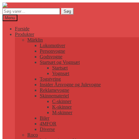
Søg
Søg
efter:
Menu
Forside
Produkter
Märklin
Lokomotiver
Personvogne
Godsvogne
Startsæt og Vognsæt
Startsæt
Vognsæt
Togstyring
Insider Årsvogne og Julevogne
Reklamevogne
Skinnemateriel
C-skinner
K-skinner
M-skinner
Biler
4MFOR
Diverse
Roco