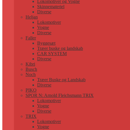
Lokomotiver og Vogne
Skinnemateriel
Diverse
Heljan
Lokomotiver
Vogne
Diverse
Faller
Byggesæt
Træer buske og landskab
CAR SYSTEM
Diverse
Kibri
Busch
Noch
Træer Buske og Landskab
Diverse
PIKO
SPOR N: Arnold Fleichsmann TRIX
Lokomotiver
Vogne
Diverse
TRIX
Lokomotiver
Vogne