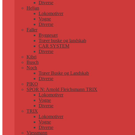
Diverse
Heljan
Lokomotiver
Vogne
Diverse
Faller
Byggesæt
Træer buske og landskab
CAR SYSTEM
Diverse
Kibri
Busch
Noch
Træer Buske og Landskab
Diverse
PIKO
SPOR N: Arnold Fleichsmann TRIX
Lokomotiver
Vogne
Diverse
TRIX
Lokomotiver
Vogne
Diverse
Viessmann