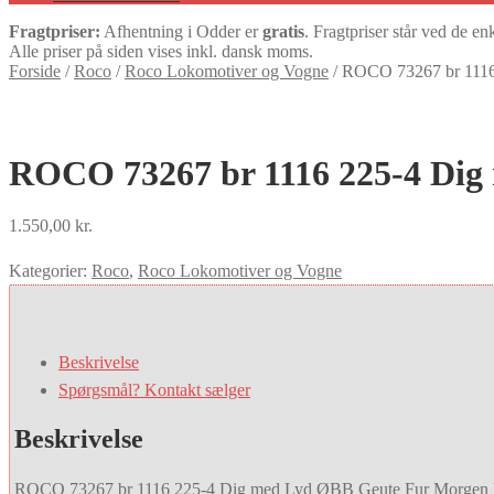
Fragtpriser:
Afhentning i Odder er
gratis
. Fragtpriser står ved de en
Alle priser på siden vises inkl. dansk moms.
Forside
/
Roco
/
Roco Lokomotiver og Vogne
/
ROCO 73267 br 1116
ROCO 73267 br 1116 225-4 Dig
1.550,00
kr.
Kategorier:
Roco
,
Roco Lokomotiver og Vogne
Beskrivelse
Spørgsmål? Kontakt sælger
Beskrivelse
ROCO 73267 br 1116 225-4 Dig med Lyd ØBB Geute Fur Morgen 