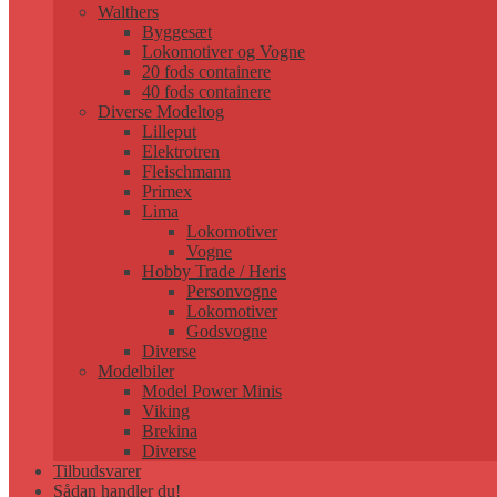
Walthers
Byggesæt
Lokomotiver og Vogne
20 fods containere
40 fods containere
Diverse Modeltog
Lilleput
Elektrotren
Fleischmann
Primex
Lima
Lokomotiver
Vogne
Hobby Trade / Heris
Personvogne
Lokomotiver
Godsvogne
Diverse
Modelbiler
Model Power Minis
Viking
Brekina
Diverse
Tilbudsvarer
Sådan handler du!