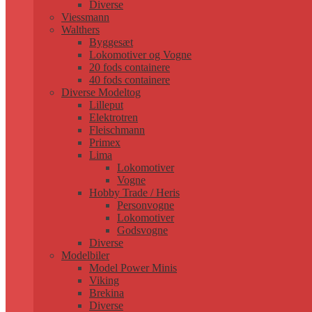
Diverse
Viessmann
Walthers
Byggesæt
Lokomotiver og Vogne
20 fods containere
40 fods containere
Diverse Modeltog
Lilleput
Elektrotren
Fleischmann
Primex
Lima
Lokomotiver
Vogne
Hobby Trade / Heris
Personvogne
Lokomotiver
Godsvogne
Diverse
Modelbiler
Model Power Minis
Viking
Brekina
Diverse