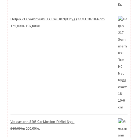
Heljan 217 Sommerhus i Træ H0 Nyt byggesæt 18-10-6 cm
Den
Den
175,00
kr.
105,00
kr.
oprindelige
aktuelle
pris
pris
var:
er:
175,00 kr..
105,00 kr..
Viessmann 8403 Car Motion IR Mini Nyt .
Den
Den
269,00
kr.
200,00
kr.
oprindelige
aktuelle