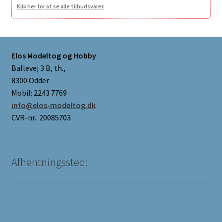
Klik her for at se alle tilbudsvarer.
Elos Modeltog og Hobby
Ballevej 3 B, th.,
8300 Odder
Mobil: 2243 7769
info@elos-modeltog.dk
CVR-nr.: 20085703
Afhentningssted: