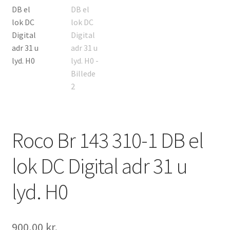
Roco Br 143 310-1 DB el
lok DC Digital adr 31 u
lyd. H0
900,00
kr.