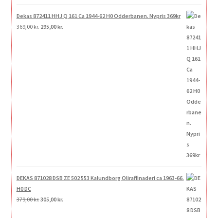
Dekas 872411 HHJ Q 161 Ca 1944-62 H0 Odderbanen. Nypris 369kr
Den
Den
369,00
kr.
295,00
kr.
oprindelige
aktuelle
pris
pris
var:
er:
369,00 kr..
295,00 kr..
DEKAS 871028 DSB ZE 502 553 Kalundborg Oliraffinaderi ca 1963-66.
H0 DC
Den
Den
379,00
kr.
305,00
kr.
oprindelige
aktuelle