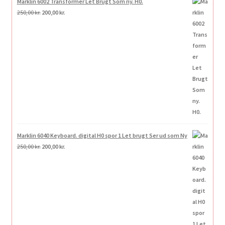
Marklin 6002 Transformer Let Brugt Som ny. H0.
Den
Den
250,00
kr.
200,00
kr.
oprindelige
aktuelle
pris
pris
var:
er:
250,00 kr..
200,00 kr..
Marklin 6040 Keyboard. digital H0 spor 1 Let brugt Ser ud som Ny
Den
Den
250,00
kr.
200,00
kr.
oprindelige
aktuelle
pris
pris
var:
er:
250,00 kr..
200,00 kr..