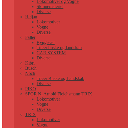
Lokomotiver og Vogne
Skinnemateriel
Diverse
Heljan
Lokomotiver
Vogne
Diverse
Faller
Byggesæt
Træer buske og landskab
CAR SYSTEM
Diverse
Kibri
Busch
Noch
Træer Buske og Landskab
Diverse
PIKO
SPOR N: Arnold Fleichsmann TRIX
Lokomotiver
Vogne
Diverse
TRIX
Lokomotiver
Vogne