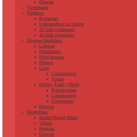
Diverse
Viessmann
Walthers
Byggesæt
Lokomotiver og Vogne
20 fods containere
40 fods containere
Diverse Modeltog
Lilleput
Elektrotren
Fleischmann
Primex
Lima
Lokomotiver
Vogne
Hobby Trade / Heris
Personvogne
Lokomotiver
Godsvogne
Diverse
Modelbiler
Model Power Minis
Viking
Brekina
Diverse