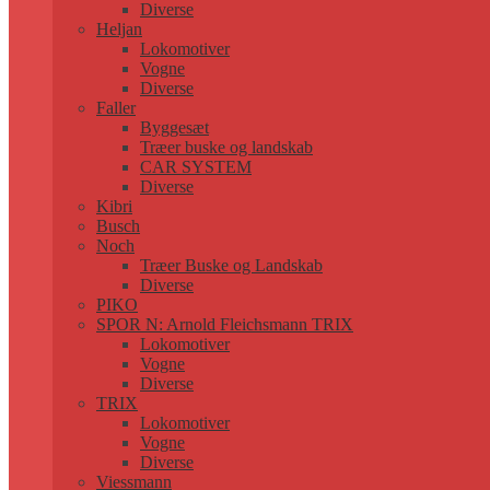
Diverse
Heljan
Lokomotiver
Vogne
Diverse
Faller
Byggesæt
Træer buske og landskab
CAR SYSTEM
Diverse
Kibri
Busch
Noch
Træer Buske og Landskab
Diverse
PIKO
SPOR N: Arnold Fleichsmann TRIX
Lokomotiver
Vogne
Diverse
TRIX
Lokomotiver
Vogne
Diverse
Viessmann