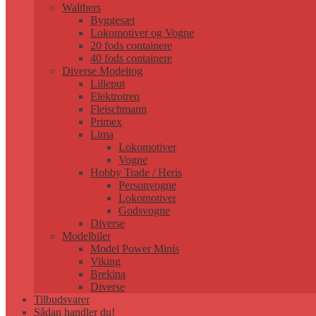
Walthers
Byggesæt
Lokomotiver og Vogne
20 fods containere
40 fods containere
Diverse Modeltog
Lilleput
Elektrotren
Fleischmann
Primex
Lima
Lokomotiver
Vogne
Hobby Trade / Heris
Personvogne
Lokomotiver
Godsvogne
Diverse
Modelbiler
Model Power Minis
Viking
Brekina
Diverse
Tilbudsvarer
Sådan handler du!