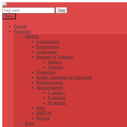
Søg
Søg
efter:
Menu
Forside
Produkter
Märklin
Lokomotiver
Personvogne
Godsvogne
Startsæt og Vognsæt
Startsæt
Vognsæt
Togstyring
Insider Årsvogne og Julevogne
Reklamevogne
Skinnemateriel
C-skinner
K-skinner
M-skinner
Biler
4MFOR
Diverse
Roco