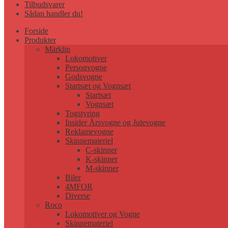
Tilbudsvarer
Sådan handler du!
Forside
Produkter
Märklin
Lokomotiver
Personvogne
Godsvogne
Startsæt og Vognsæt
Startsæt
Vognsæt
Togstyring
Insider Årsvogne og Julevogne
Reklamevogne
Skinnemateriel
C-skinner
K-skinner
M-skinner
Biler
4MFOR
Diverse
Roco
Lokomotiver og Vogne
Skinnemateriel