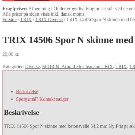
Fragtpriser:
Afhentning i Odder er
gratis
. Fragtpriser står ved de en
Alle priser på siden vises inkl. dansk moms.
Forside
/
TRIX
/
TRIX Diverse
/
TRIX 14506 Spor N skinne med beto
TRIX 14506 Spor N skinne med b
20,00
kr.
Kategorier:
Diverse
,
SPOR N: Arnold Fleichsmann TRIX
,
TRIX
,
TR
Beskrivelse
Spørgsmål? Kontakt sælger
Beskrivelse
TRIX 14506 Spor N skinne med betonsvelle 54,2 mm Ny Pris pr stk