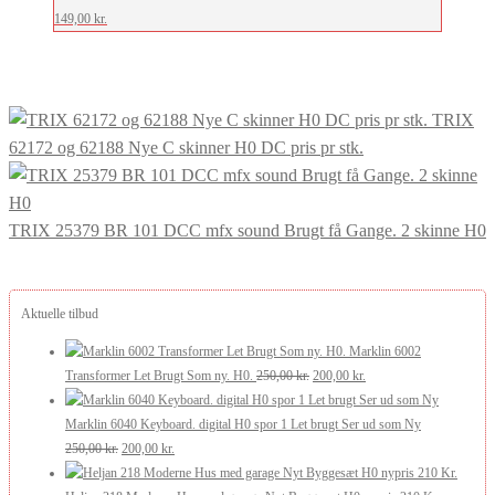
149,00
kr.
TRIX
62172 og 62188 Nye C skinner H0 DC pris pr stk.
TRIX 25379 BR 101 DCC mfx sound Brugt få Gange. 2 skinne H0
Aktuelle tilbud
Marklin 6002
Den
Den
Transformer Let Brugt Som ny. H0.
250,00
kr.
200,00
kr.
oprindelige
aktuelle
pris
pris
Marklin 6040 Keyboard. digital H0 spor 1 Let brugt Ser ud som Ny
Den
Den
var:
er:
250,00
kr.
200,00
kr.
oprindelige
aktuelle
250,00 kr..
200,00 kr..