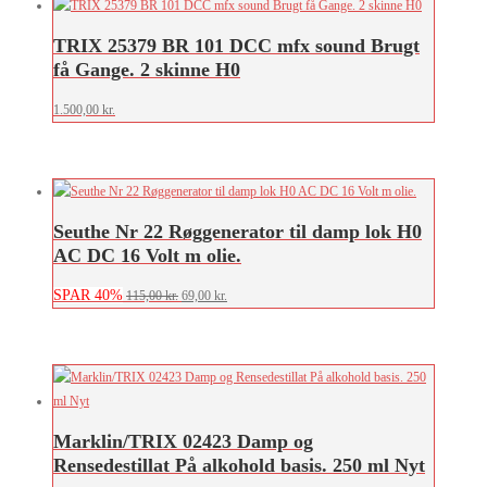
TRIX 25379 BR 101 DCC mfx sound Brugt
få Gange. 2 skinne H0
1.500,00
kr.
Seuthe Nr 22 Røggenerator til damp lok H0
AC DC 16 Volt m olie.
SPAR 40%
Den
Den
115,00
kr.
69,00
kr.
oprindelige
aktuelle
pris
pris
var:
er:
115,00 kr..
69,00 kr..
Marklin/TRIX 02423 Damp og
Rensedestillat På alkohold basis. 250 ml Nyt