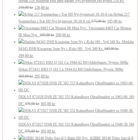
pris
pris
Heljan 218 Moderne Hus med garage Nyt Byggesæt H0 nypris 210 Kr.
var:
Den
er:
Den
210,00
kr.
126,00
kr.
250,00 kr..
oprindelige
200,00 kr..
aktuelle
Heljan 217
pris
pris
Den
Den
Sommerhus i Træ H0 Nyt byggesæt 18-10-6 cm
175,00
kr.
105,00
kr.
var:
er:
oprindelige
aktuelle
Viessmann 8403 Car Motion
210,00 kr..
126,00 kr..
Den
Den
pris
pris
IR Mini Nyt .
269,00
kr.
200,00
kr.
oprindelige
aktuelle
var:
er:
Marklin
pris
pris
175,00 kr..
105,00 kr..
94345 DSB Kosangas Som Ny i Æske H0 . Vejl 349 Kr.
349,00
kr.
Den
Den
var:
er:
299,00
kr.
oprindelige
aktuelle
269,00 kr..
200,00 kr..
pris
pris
Dekas 872411 HHJ Q 161 Ca 1944-62 H0 Odderbanen. Nypris 369kr
var:
er:
Den
Den
369,00
kr.
295,00
kr.
349,00 kr..
299,00 kr..
oprindelige
aktuelle
pris
pris
var:
er:
DEKAS 871028 DSB ZE 502 553 Kalundborg Oliraffinaderi ca 1963-66. H0
369,00 kr..
Den
295,00 kr..
Den
DC
379,00
kr.
305,00
kr.
oprindelige
aktuelle
pris
pris
var:
er:
DEKAS 871027 DSB ZE 502 552 Kalundborg Oliraffinaderi ca 1948-58. H0
379,00 kr..
Den
305,00 kr..
Den
DC
379,00
kr.
305,00
kr.
oprindelige
aktuelle
KIBRI 38146 Deko Sæt til S