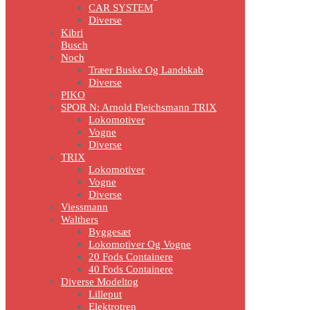
CAR SYSTEM
Diverse
Kibri
Busch
Noch
Træer Buske Og Landskab
Diverse
PIKO
SPOR N: Arnold Fleichsmann TRIX
Lokomotiver
Vogne
Diverse
TRIX
Lokomotiver
Vogne
Diverse
Viessmann
Walthers
Byggesæt
Lokomotiver Og Vogne
20 Fods Containere
40 Fods Containere
Diverse Modeltog
Lilleput
Elektrotren