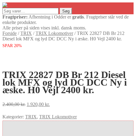
Søg
Søg
efter:
Fragtpriser:
Afhentning i Odder er
gratis
. Fragtpriser står ved de
enkelte produkter.
Alle priser på siden vises inkl. dansk moms.
Forside
/
TRIX
/
TRIX Lokomotiver
/
TRIX 22827 DB Br 212
Diesel lok MFX og lyd DC DCC Ny i æske. H0 Vejl 2400 kr.
SPAR 20%
TRIX 22827 DB Br 212 Diesel
lok MFX og lyd DC DCC Ny i
æske. H0 Vejl 2400 kr.
Den
Den
2.400,00
kr.
1.920,00
kr.
oprindelige
aktuelle
Kategorier:
TRIX
,
TRIX Lokomotiver
pris
pris
var:
er:
2.400,00 kr..
1.920,00 kr..