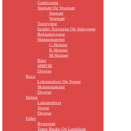
Godsvogne
Startsæt Og Vognsæt
Startsæt
Vognsæt
Togstyring
Insider Årsvogne Og Julevogne
Reklamevogne
Skinnemateriel
C-Skinner
K-Skinner
M-Skinner
Biler
4MFOR
Diverse
Roco
Lokomotiver Og Vogne
Skinnemateriel
Diverse
Heljan
Lokomotiver
Vogne
Diverse
Faller
Byggesæt
Træer Buske Og Landskab