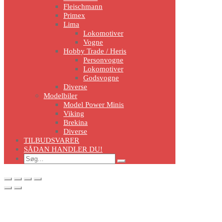
Fleischmann
Primex
Lima
Lokomotiver
Vogne
Hobby Trade / Heris
Personvogne
Lokomotiver
Godsvogne
Diverse
Modelbiler
Model Power Minis
Viking
Brekina
Diverse
TILBUDSVARER
SÅDAN HANDLER DU!
Search