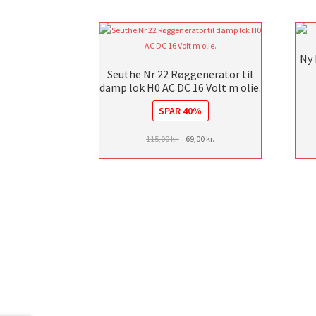
Ny 
Seuthe Nr 22 Røggenerator til
damp lok H0 AC DC 16 Volt m olie.
SPAR 40%
Den
Den
115,00
kr.
69,00
kr.
oprindelige
aktuelle
pris
pris
var:
er:
115,00 kr..
69,00 kr..