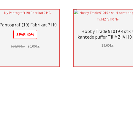
Pantograf (19) Fabrikat ? H0.
Hobby Trade 91019 4 stk 
SPAR 40%
kantede puffer Til MZ IV H0
39,00
kr.
Den
Den
150,00
kr.
90,00
kr.
oprindelige
aktuelle
pris
pris
var:
er:
150,00 kr..
90,00 kr..