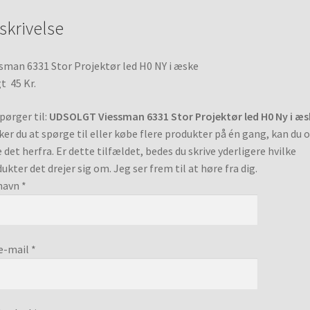
skrivelse
sman 6331 Stor Projektør led H0 NY i æske
t 45 Kr.
pørger til:
UDSOLGT Viessman 6331 Stor Projektør led H0 Ny i æs
er du at spørge til eller købe flere produkter på én gang, kan du 
 det herfra. Er dette tilfældet, bedes du skrive yderligere hvilke
ukter det drejer sig om. Jeg ser frem til at høre fra dig.
navn *
e-mail *