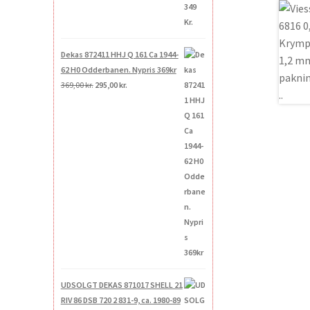
Dekas 872411 HHJ Q 161 Ca 1944-
62 H0 Odderbanen. Nypris 369kr
Den
Den
369,00
kr.
295,00
kr.
oprindelige
aktuelle
pris
pris
var:
er:
369,00 kr..
295,00 kr..
UDSOLGT DEKAS 871017 SHELL 21
RIV 86 DSB 720 2 831-9, ca. 1980-89