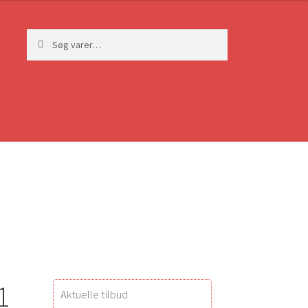
Søg
Søg
efter:
1
Aktuelle tilbud