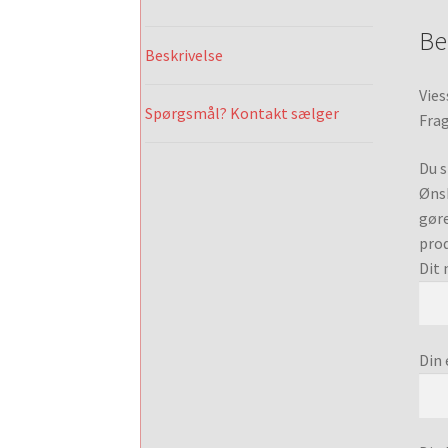
Be
Beskrivelse
Vies
Spørgsmål? Kontakt sælger
Frag
Du s
Ønsk
gøre
prod
Dit 
Din 