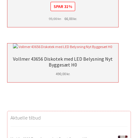
SPAR 31%
Den
Den
95,00
kr.
66,00
kr.
oprindelige
aktuelle
pris
pris
var:
er:
95,00 kr..
66,00 kr..
Vollmer 43656 Diskotek med LED Belysning Nyt
Byggesæt H0
490,00
kr.
Aktuelle tilbud