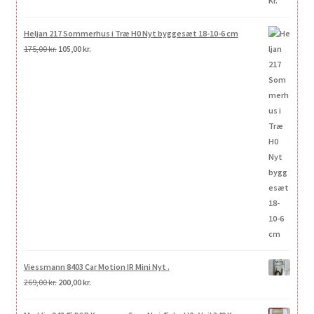
Heljan 217 Sommerhus i Træ H0 Nyt byggesæt 18-10-6 cm
Den
Den
175,00
kr.
105,00
kr.
oprindelige
aktuelle
pris
pris
var:
er:
175,00 kr..
105,00 kr..
Viessmann 8403 Car Motion IR Mini Nyt .
Den
Den
269,00
kr.
200,00
kr.
oprindelige
aktuelle
pris
pris