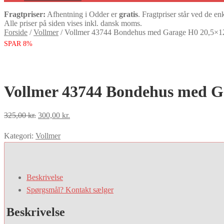
Fragtpriser:
Afhentning i Odder er
gratis
. Fragtpriser står ved de en
Alle priser på siden vises inkl. dansk moms.
Forside
/
Vollmer
/
Vollmer 43744 Bondehus med Garage H0 20,5×1
SPAR 8%
Vollmer 43744 Bondehus med G
Den
Den
325,00
kr.
300,00
kr.
oprindelige
aktuelle
Kategori:
Vollmer
pris
pris
var:
er:
325,00 kr..
300,00 kr..
Beskrivelse
Spørgsmål? Kontakt sælger
Beskrivelse