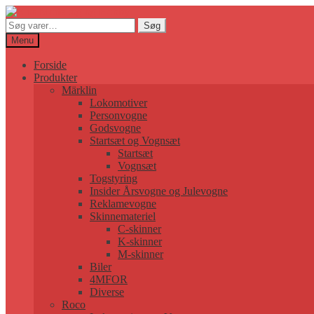
Søg
Søg
efter:
Menu
Forside
Produkter
Märklin
Lokomotiver
Personvogne
Godsvogne
Startsæt og Vognsæt
Startsæt
Vognsæt
Togstyring
Insider Årsvogne og Julevogne
Reklamevogne
Skinnemateriel
C-skinner
K-skinner
M-skinner
Biler
4MFOR
Diverse
Roco