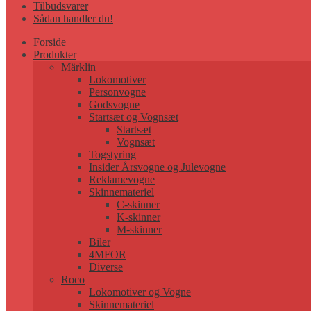
Tilbudsvarer
Sådan handler du!
Forside
Produkter
Märklin
Lokomotiver
Personvogne
Godsvogne
Startsæt og Vognsæt
Startsæt
Vognsæt
Togstyring
Insider Årsvogne og Julevogne
Reklamevogne
Skinnemateriel
C-skinner
K-skinner
M-skinner
Biler
4MFOR
Diverse
Roco
Lokomotiver og Vogne
Skinnemateriel