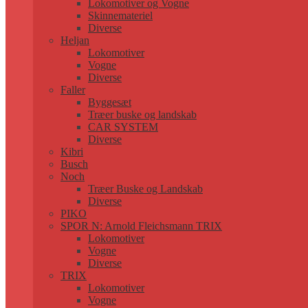
Lokomotiver og Vogne
Skinnemateriel
Diverse
Heljan
Lokomotiver
Vogne
Diverse
Faller
Byggesæt
Træer buske og landskab
CAR SYSTEM
Diverse
Kibri
Busch
Noch
Træer Buske og Landskab
Diverse
PIKO
SPOR N: Arnold Fleichsmann TRIX
Lokomotiver
Vogne
Diverse
TRIX
Lokomotiver
Vogne