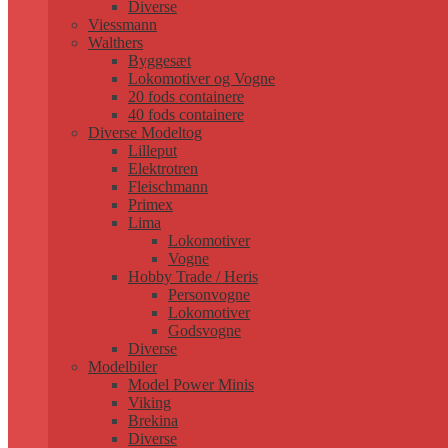
Diverse
Viessmann
Walthers
Byggesæt
Lokomotiver og Vogne
20 fods containere
40 fods containere
Diverse Modeltog
Lilleput
Elektrotren
Fleischmann
Primex
Lima
Lokomotiver
Vogne
Hobby Trade / Heris
Personvogne
Lokomotiver
Godsvogne
Diverse
Modelbiler
Model Power Minis
Viking
Brekina
Diverse