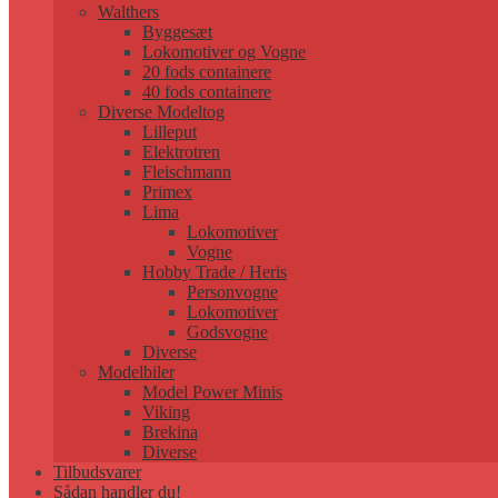
Walthers
Byggesæt
Lokomotiver og Vogne
20 fods containere
40 fods containere
Diverse Modeltog
Lilleput
Elektrotren
Fleischmann
Primex
Lima
Lokomotiver
Vogne
Hobby Trade / Heris
Personvogne
Lokomotiver
Godsvogne
Diverse
Modelbiler
Model Power Minis
Viking
Brekina
Diverse
Tilbudsvarer
Sådan handler du!