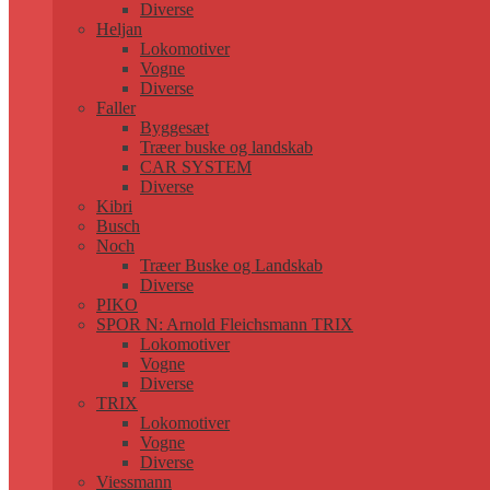
Diverse
Heljan
Lokomotiver
Vogne
Diverse
Faller
Byggesæt
Træer buske og landskab
CAR SYSTEM
Diverse
Kibri
Busch
Noch
Træer Buske og Landskab
Diverse
PIKO
SPOR N: Arnold Fleichsmann TRIX
Lokomotiver
Vogne
Diverse
TRIX
Lokomotiver
Vogne
Diverse
Viessmann