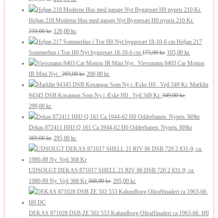
oprindelige
aktuelle
250,00 kr..
200,00 kr..
pris
pris
Heljan 218 Moderne Hus med garage Nyt Byggesæt H0 nypris 210 Kr.
var:
Den
er:
Den
210,00
kr.
126,00
kr.
250,00 kr..
oprindelige
200,00 kr..
aktuelle
Heljan 217
pris
pris
Den
Den
Sommerhus i Træ H0 Nyt byggesæt 18-10-6 cm
175,00
kr.
105,00
kr.
var:
er:
oprindelige
aktuelle
Viessmann 8403 Car Motion
210,00 kr..
126,00 kr..
Den
Den
pris
pris
IR Mini Nyt .
269,00
kr.
200,00
kr.
oprindelige
aktuelle
var:
er:
Marklin
pris
pris
175,00 kr..
105,00 kr..
94345 DSB Kosangas Som Ny i Æske H0 . Vejl 349 Kr.
349,00
kr.
Den
Den
var:
er:
299,00
kr.
oprindelige
aktuelle
269,00 kr..
200,00 kr..
pris
pris
Dekas 872411 HHJ Q 161 Ca 1944-62 H0 Odderbanen. Nypris 369kr
var:
er:
Den
Den
369,00
kr.
295,00
kr.
349,00 kr..
299,00 kr..
oprindelige
aktuelle
pris
pris
var:
er:
UDSOLGT DEKAS 871017 SHELL 21 RIV 86 DSB 720 2 831-9, ca.
369,00 kr..
295,00 kr..
Den
Den
1980-89 Ny. Vejl 368 Kr
368,00
kr.
295,00
kr.
oprindelige
aktuelle
pris
pris
var:
er:
DEKAS 871028 DSB ZE 502 553 Kalundborg Oliraffinaderi ca 1963-66. H0