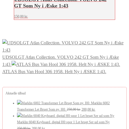
GT Som Ny i Æske 1:43
150,00
kr.
UDSOLGT Atlas Collection. VOLVO 242 GT Som Ny i Æske
1:43
ATLAS Bus Van Hool 306 1958. Helt Ny i ÆSKE 1:43.
Aktuelle tilbud
Marklin 6002
Den
Den
Transformer Let Brugt Som ny. H0.
250,00
kr.
200,00
kr.
oprindelige
aktuelle
pris
pris
Marklin 6040 Keyboard. digital H0 spor 1 Let brugt Ser ud som Ny
Den
Den
var:
er:
250,00
kr.
200,00
kr.