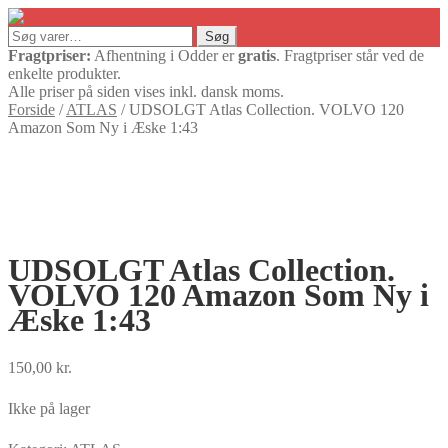
Søg
Søg
efter:
Fragtpriser:
Afhentning i Odder er
gratis
. Fragtpriser står ved de
enkelte produkter.
Alle priser på siden vises inkl. dansk moms.
Forside
/
ATLAS
/
UDSOLGT Atlas Collection. VOLVO 120
Amazon Som Ny i Æske 1:43
UDSOLGT Atlas Collection.
VOLVO 120 Amazon Som Ny i
Æske 1:43
150,00
kr.
Ikke på lager