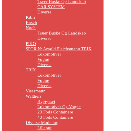
Træer Buske Og Landskab
CAR SYSTEM
Diverse
Kibri
Busch
Noch
Træer Buske Og Landskab
Diverse
PIKO
SPOR N: Arnold Fleichsmann TRIX
Lokomotiver
Vogne
Diverse
TRIX
Lokomotiver
Vogne
Diverse
Viessmann
Walthers
Byggesæt
Lokomotiver Og Vogne
20 Fods Containere
40 Fods Containere
Diverse Modeltog
Lilleput