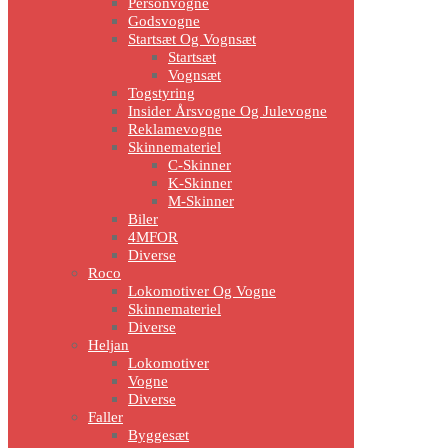
Personvogne
Godsvogne
Startsæt Og Vognsæt
Startsæt
Vognsæt
Togstyring
Insider Årsvogne Og Julevogne
Reklamevogne
Skinnemateriel
C-Skinner
K-Skinner
M-Skinner
Biler
4MFOR
Diverse
Roco
Lokomotiver Og Vogne
Skinnemateriel
Diverse
Heljan
Lokomotiver
Vogne
Diverse
Faller
Byggesæt