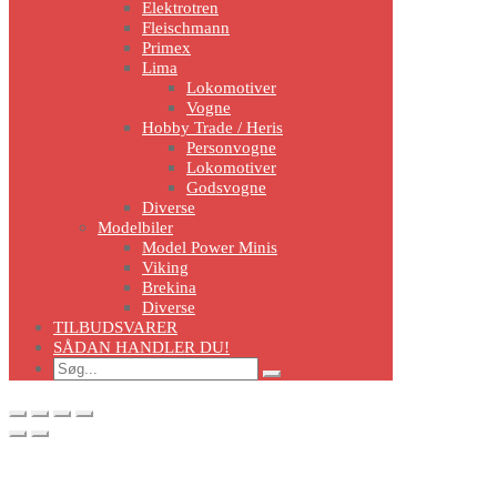
Elektrotren
Fleischmann
Primex
Lima
Lokomotiver
Vogne
Hobby Trade / Heris
Personvogne
Lokomotiver
Godsvogne
Diverse
Modelbiler
Model Power Minis
Viking
Brekina
Diverse
TILBUDSVARER
SÅDAN HANDLER DU!
Search