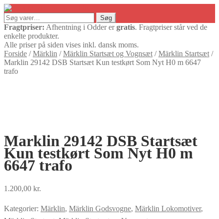
Søg
Søg
efter:
Fragtpriser:
Afhentning i Odder er
gratis
. Fragtpriser står ved de
enkelte produkter.
Alle priser på siden vises inkl. dansk moms.
Forside
/
Märklin
/
Märklin Startsæt og Vognsæt
/
Märklin Startsæt
/
Marklin 29142 DSB Startsæt Kun testkørt Som Nyt H0 m 6647
trafo
Marklin 29142 DSB Startsæt
Kun testkørt Som Nyt H0 m
6647 trafo
1.200,00
kr.
Kategorier:
Märklin
,
Märklin Godsvogne
,
Märklin Lokomotiver
,