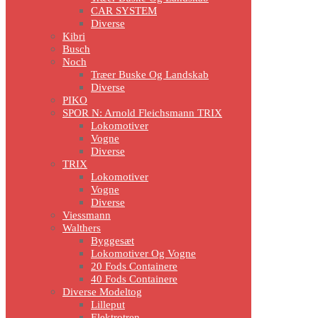
CAR SYSTEM
Diverse
Kibri
Busch
Noch
Træer Buske Og Landskab
Diverse
PIKO
SPOR N: Arnold Fleichsmann TRIX
Lokomotiver
Vogne
Diverse
TRIX
Lokomotiver
Vogne
Diverse
Viessmann
Walthers
Byggesæt
Lokomotiver Og Vogne
20 Fods Containere
40 Fods Containere
Diverse Modeltog
Lilleput
Elektrotren