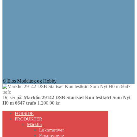
© Elos Modeltog og Hobby
Du ser på:
Marklin 29142 DSB Startsæt Kun testkørt Som Nyt
H0 m 6647 trafo
1.200,00
kr.
Scroll
FORSIDE
Up
PRODUKTER
Märklin
Lokomotiver
Personvogne