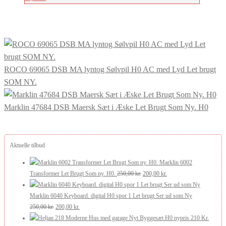
ROCO 69065 DSB MA lyntog Sølvpil H0 AC med Lyd Let brugt
SOM NY.
Marklin 47684 DSB Maersk Sæt i Æske Let Brugt Som Ny. H0
Aktuelle tilbud
Marklin 6002
Den
Den
Transformer Let Brugt Som ny. H0.
250,00
kr.
200,00
kr.
oprindelige
aktuelle
pris
pris
Marklin 6040 Keyboard. digital H0 spor 1 Let brugt Ser ud som Ny
Den
Den
var:
er:
250,00
kr.
200,00
kr.
oprindelige
aktuelle
250,00 kr..
200,00 kr..