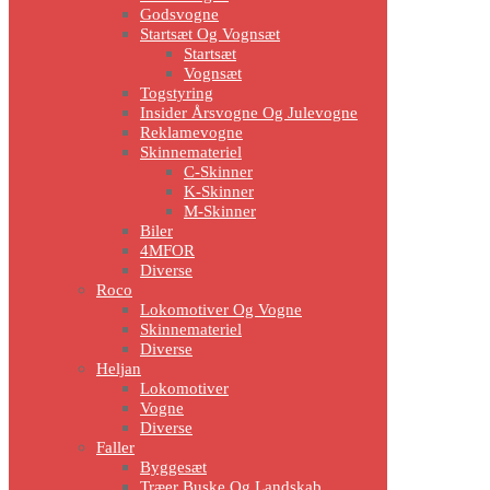
Godsvogne
Startsæt Og Vognsæt
Startsæt
Vognsæt
Togstyring
Insider Årsvogne Og Julevogne
Reklamevogne
Skinnemateriel
C-Skinner
K-Skinner
M-Skinner
Biler
4MFOR
Diverse
Roco
Lokomotiver Og Vogne
Skinnemateriel
Diverse
Heljan
Lokomotiver
Vogne
Diverse
Faller
Byggesæt
Træer Buske Og Landskab