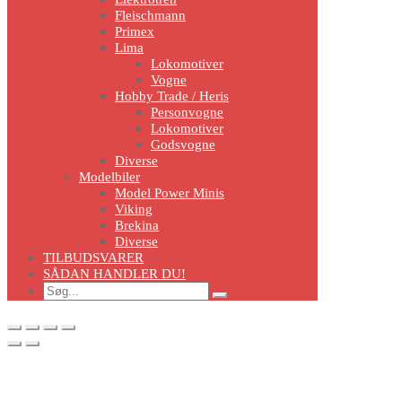
Fleischmann
Primex
Lima
Lokomotiver
Vogne
Hobby Trade / Heris
Personvogne
Lokomotiver
Godsvogne
Diverse
Modelbiler
Model Power Minis
Viking
Brekina
Diverse
TILBUDSVARER
SÅDAN HANDLER DU!
Search