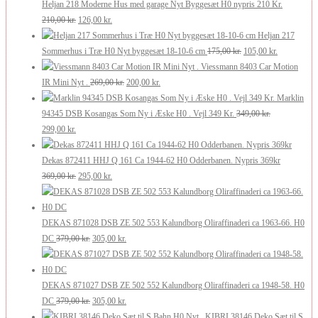
pris
pris
Heljan 218 Moderne Hus med garage Nyt Byggesæt H0 nypris 210 Kr.
var:
Den
er:
Den
210,00
kr.
126,00
kr.
250,00 kr..
oprindelige
200,00 kr..
aktuelle
Heljan 217
pris
pris
Den
Den
Sommerhus i Træ H0 Nyt byggesæt 18-10-6 cm
175,00
kr.
105,00
kr.
var:
er:
oprindelige
aktuelle
Viessmann 8403 Car Motion
210,00 kr..
126,00 kr..
Den
Den
pris
pris
IR Mini Nyt .
269,00
kr.
200,00
kr.
oprindelige
aktuelle
var:
er:
Marklin
pris
pris
175,00 kr..
105,00 kr..
94345 DSB Kosangas Som Ny i Æske H0 . Vejl 349 Kr.
349,00
kr.
Den
Den
var:
er:
299,00
kr.
oprindelige
aktuelle
269,00 kr..
200,00 kr..
pris
pris
Dekas 872411 HHJ Q 161 Ca 1944-62 H0 Odderbanen. Nypris 369kr
var:
er:
Den
Den
369,00
kr.
295,00
kr.
349,00 kr..
299,00 kr..
oprindelige
aktuelle
pris
pris
var:
er:
DEKAS 871028 DSB ZE 502 553 Kalundborg Oliraffinaderi ca 1963-66. H0
369,00 kr..
Den
295,00 kr..
Den
DC
379,00
kr.
305,00
kr.
oprindelige
aktuelle
pris
pris
var:
er:
DEKAS 871027 DSB ZE 502 552 Kalundborg Oliraffinaderi ca 1948-58. H0
379,00 kr..
Den
305,00 kr..
Den
DC
379,00
kr.
305,00
kr.
oprindelige
aktuelle
KIBRI 38146 Deko Sæt til S