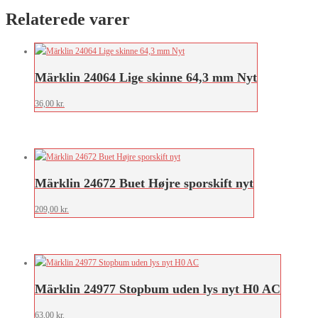
Relaterede varer
Märklin 24064 Lige skinne 64,3 mm Nyt
36,00
kr.
Märklin 24672 Buet Højre sporskift nyt
209,00
kr.
Märklin 24977 Stopbum uden lys nyt H0 AC
63,00
kr.