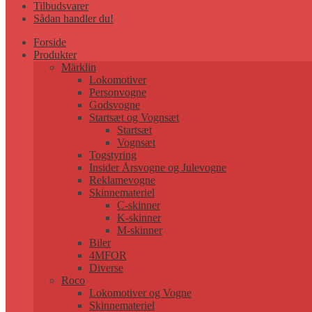
Tilbudsvarer
Sådan handler du!
Forside
Produkter
Märklin
Lokomotiver
Personvogne
Godsvogne
Startsæt og Vognsæt
Startsæt
Vognsæt
Togstyring
Insider Årsvogne og Julevogne
Reklamevogne
Skinnemateriel
C-skinner
K-skinner
M-skinner
Biler
4MFOR
Diverse
Roco
Lokomotiver og Vogne
Skinnemateriel