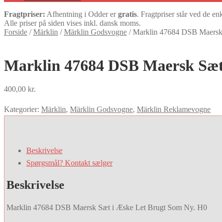
Fragtpriser:
Afhentning i Odder er
gratis
. Fragtpriser står ved de en
Alle priser på siden vises inkl. dansk moms.
Forside
/
Märklin
/
Märklin Godsvogne
/
Marklin 47684 DSB Maersk
Marklin 47684 DSB Maersk Sæt
400,00
kr.
Kategorier:
Märklin
,
Märklin Godsvogne
,
Märklin Reklamevogne
Beskrivelse
Spørgsmål? Kontakt sælger
Beskrivelse
Marklin 47684 DSB Maersk Sæt i Æske Let Brugt Som Ny. H0