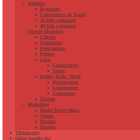
Walthers
Byggesæt
Lokomotiver og Vogne
20 fods containere
40 fods containere
Diverse Modeltog
Lilleput
Elektrotren
Fleischmann
Primex
Lima
Lokomotiver
Vogne
Hobby Trade / Heris
Personvogne
Lokomotiver
Godsvogne
Diverse
Modelbiler
Model Power Minis
Viking
Brekina
Diverse
Tilbudsvarer
Sådan handler du!