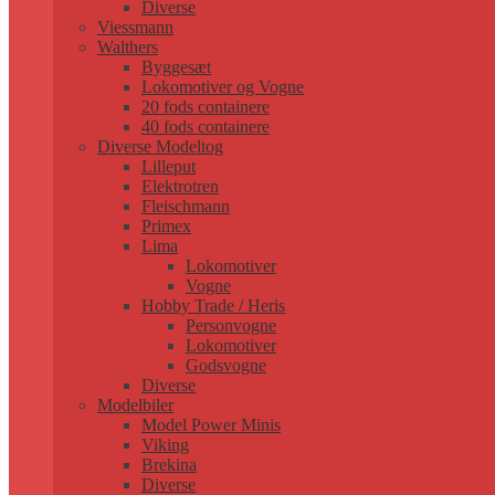
Diverse
Viessmann
Walthers
Byggesæt
Lokomotiver og Vogne
20 fods containere
40 fods containere
Diverse Modeltog
Lilleput
Elektrotren
Fleischmann
Primex
Lima
Lokomotiver
Vogne
Hobby Trade / Heris
Personvogne
Lokomotiver
Godsvogne
Diverse
Modelbiler
Model Power Minis
Viking
Brekina
Diverse