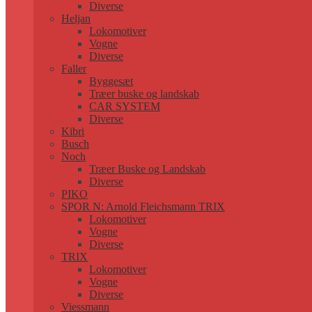
Diverse
Heljan
Lokomotiver
Vogne
Diverse
Faller
Byggesæt
Træer buske og landskab
CAR SYSTEM
Diverse
Kibri
Busch
Noch
Træer Buske og Landskab
Diverse
PIKO
SPOR N: Arnold Fleichsmann TRIX
Lokomotiver
Vogne
Diverse
TRIX
Lokomotiver
Vogne
Diverse
Viessmann