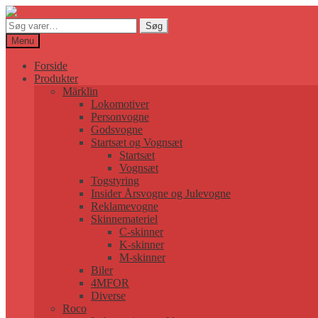
Søg
Søg
efter:
Menu
Forside
Produkter
Märklin
Lokomotiver
Personvogne
Godsvogne
Startsæt og Vognsæt
Startsæt
Vognsæt
Togstyring
Insider Årsvogne og Julevogne
Reklamevogne
Skinnemateriel
C-skinner
K-skinner
M-skinner
Biler
4MFOR
Diverse
Roco