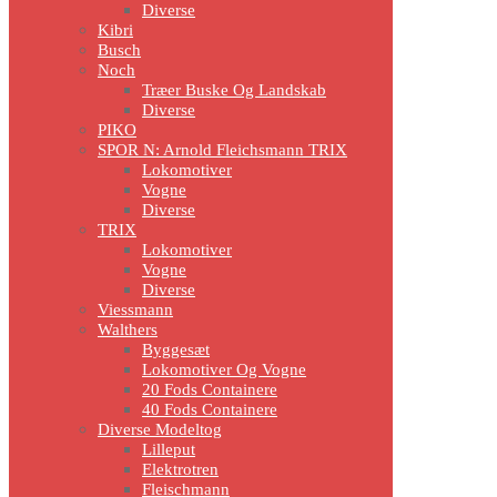
Diverse
Kibri
Busch
Noch
Træer Buske Og Landskab
Diverse
PIKO
SPOR N: Arnold Fleichsmann TRIX
Lokomotiver
Vogne
Diverse
TRIX
Lokomotiver
Vogne
Diverse
Viessmann
Walthers
Byggesæt
Lokomotiver Og Vogne
20 Fods Containere
40 Fods Containere
Diverse Modeltog
Lilleput
Elektrotren
Fleischmann