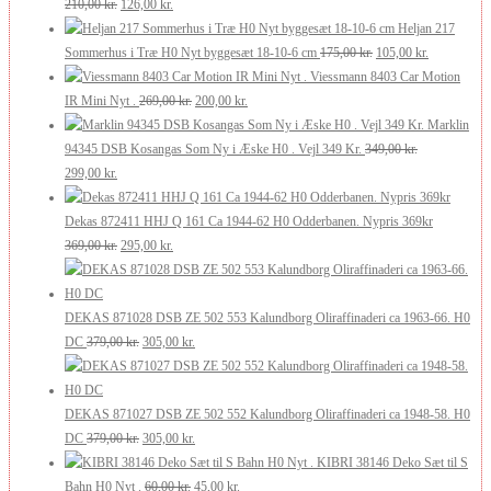
var:
Den
er:
Den
210,00
kr.
126,00
kr.
250,00 kr..
oprindelige
200,00 kr..
aktuelle
Heljan 217
pris
pris
Den
Den
Sommerhus i Træ H0 Nyt byggesæt 18-10-6 cm
175,00
kr.
105,00
kr.
var:
er:
oprindelige
aktuelle
Viessmann 8403 Car Motion
210,00 kr..
126,00 kr..
Den
Den
pris
pris
IR Mini Nyt .
269,00
kr.
200,00
kr.
oprindelige
aktuelle
var:
er:
Marklin
pris
pris
175,00 kr..
105,00 kr..
94345 DSB Kosangas Som Ny i Æske H0 . Vejl 349 Kr.
349,00
kr.
Den
Den
var:
er:
299,00
kr.
oprindelige
aktuelle
269,00 kr..
200,00 kr..
pris
pris
Dekas 872411 HHJ Q 161 Ca 1944-62 H0 Odderbanen. Nypris 369kr
var:
er:
Den
Den
369,00
kr.
295,00
kr.
349,00 kr..
299,00 kr..
oprindelige
aktuelle
pris
pris
var:
er:
DEKAS 871028 DSB ZE 502 553 Kalundborg Oliraffinaderi ca 1963-66. H0
369,00 kr..
Den
295,00 kr..
Den
DC
379,00
kr.
305,00
kr.
oprindelige
aktuelle
pris
pris
var:
er:
DEKAS 871027 DSB ZE 502 552 Kalundborg Oliraffinaderi ca 1948-58. H0
379,00 kr..
Den
305,00 kr..
Den
DC
379,00
kr.
305,00
kr.
oprindelige
aktuelle
KIBRI 38146 Deko Sæt til S
pris
Den
pris
Den
Bahn H0 Nyt .
60,00
kr.
45,00
kr.