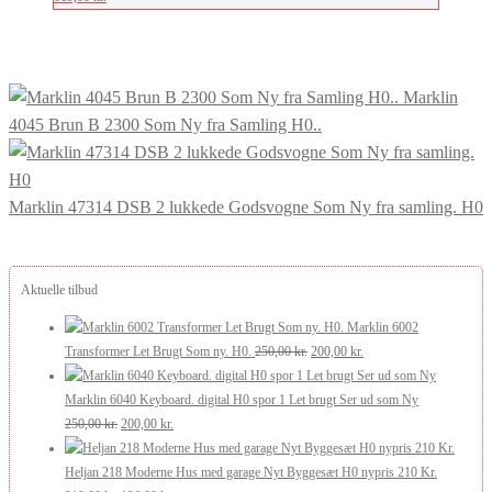
Marklin
4045 Brun B 2300 Som Ny fra Samling H0..
Marklin 47314 DSB 2 lukkede Godsvogne Som Ny fra samling. H0
Aktuelle tilbud
Marklin 6002
Den
Den
Transformer Let Brugt Som ny. H0.
250,00
kr.
200,00
kr.
oprindelige
aktuelle
pris
pris
Marklin 6040 Keyboard. digital H0 spor 1 Let brugt Ser ud som Ny
Den
Den
var:
er:
250,00
kr.
200,00
kr.
oprindelige
aktuelle
250,00 kr..
200,00 kr..
pris
pris
Heljan 218 Moderne Hus med garage Nyt Byggesæt H0 nypris 210 Kr.