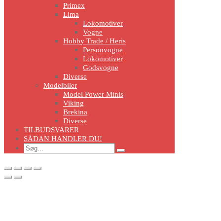
Primex
Lima
Lokomotiver
Vogne
Hobby Trade / Heris
Personvogne
Lokomotiver
Godsvogne
Diverse
Modelbiler
Model Power Minis
Viking
Brekina
Diverse
TILBUDSVARER
SÅDAN HANDLER DU!
Search