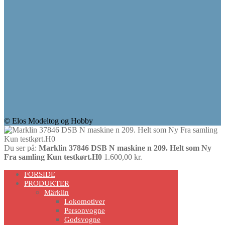
© Elos Modeltog og Hobby
Du ser på:
Marklin 37846 DSB N maskine n 209. Helt som Ny
Fra samling Kun testkørt.H0
1.600,00
kr.
Scroll
FORSIDE
Up
PRODUKTER
Märklin
Lokomotiver
Personvogne
Godsvogne