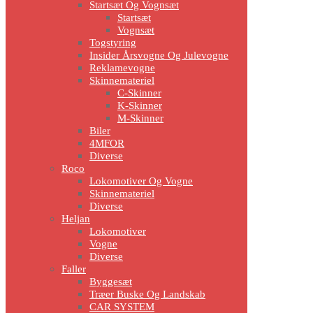
Startsæt Og Vognsæt
Startsæt
Vognsæt
Togstyring
Insider Årsvogne Og Julevogne
Reklamevogne
Skinnemateriel
C-Skinner
K-Skinner
M-Skinner
Biler
4MFOR
Diverse
Roco
Lokomotiver Og Vogne
Skinnemateriel
Diverse
Heljan
Lokomotiver
Vogne
Diverse
Faller
Byggesæt
Træer Buske Og Landskab
CAR SYSTEM