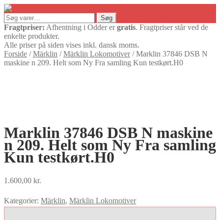
Søg
Søg
efter:
Fragtpriser:
Afhentning i Odder er
gratis
. Fragtpriser står ved de
enkelte produkter.
Alle priser på siden vises inkl. dansk moms.
Forside
/
Märklin
/
Märklin Lokomotiver
/
Marklin 37846 DSB N
maskine n 209. Helt som Ny Fra samling Kun testkørt.H0
Marklin 37846 DSB N maskine
n 209. Helt som Ny Fra samling
Kun testkørt.H0
1.600,00
kr.
Kategorier:
Märklin
,
Märklin Lokomotiver