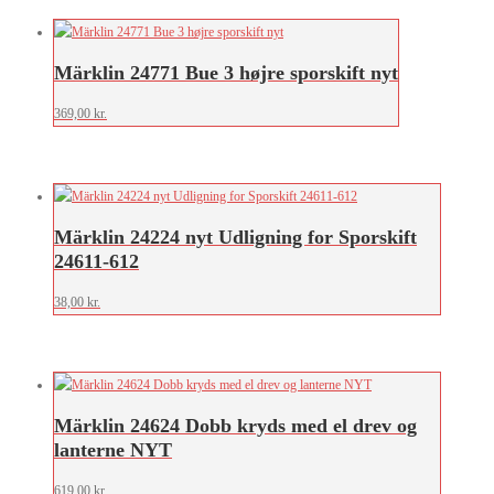
Märklin 24771 Bue 3 højre sporskift nyt
369,00
kr.
Märklin 24224 nyt Udligning for Sporskift
24611-612
38,00
kr.
Märklin 24624 Dobb kryds med el drev og
lanterne NYT
619,00
kr.