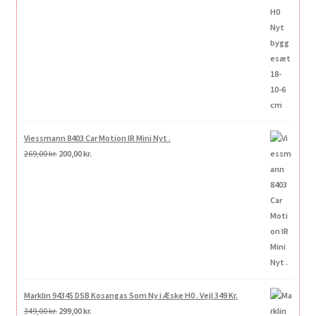
Viessmann 8403 Car Motion IR Mini Nyt .
Den
Den
269,00
kr.
200,00
kr.
oprindelige
aktuelle
pris
pris
var:
er:
269,00 kr..
200,00 kr..
Marklin 94345 DSB Kosangas Som Ny i Æske H0 . Vejl 349 Kr.
Den
Den
349,00
kr.
299,00
kr.