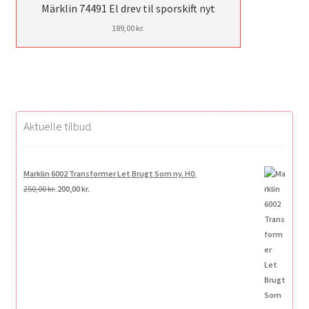
Märklin 74491 El drev til sporskift nyt
189,00
kr.
Aktuelle tilbud
Marklin 6002 Transformer Let Brugt Som ny. H0.
Den
Den
250,00
kr.
200,00
kr.
oprindelige
aktuelle
pris
pris
var:
er:
250,00 kr..
200,00 kr..