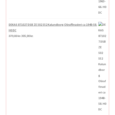
DEKAS 871027 DSB ZE 502 552 Kalundborg Oliraffinaderi ca 1948-58.
H0 DC
Den
Den
379,00
kr.
305,00
kr.
oprindelige
aktuelle
pris
pris
var:
er:
379,00 kr..
305,00 kr..