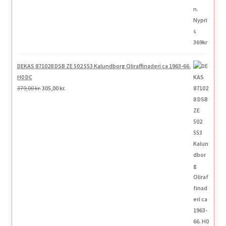
DEKAS 871028 DSB ZE 502 553 Kalundborg Oliraffinaderi ca 1963-66.
H0 DC
Den
Den
379,00
kr.
305,00
kr.
oprindelige
aktuelle
pris
pris
var:
er:
379,00 kr..
305,00 kr..