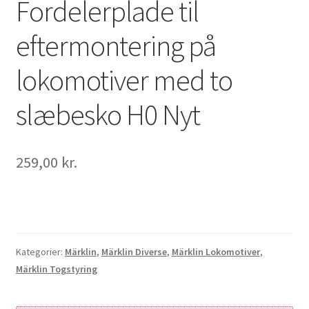
Fordelerplade til
eftermontering på
lokomotiver med to
slæbesko H0 Nyt
259,00
kr.
Kategorier:
Märklin
,
Märklin Diverse
,
Märklin Lokomotiver
,
Märklin Togstyring