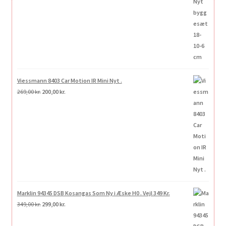
Viessmann 8403 Car Motion IR Mini Nyt .
Den
Den
269,00
kr.
200,00
kr.
oprindelige
aktuelle
pris
pris
var:
er:
269,00 kr..
200,00 kr..
Marklin 94345 DSB Kosangas Som Ny i Æske H0 . Vejl 349 Kr.
Den
Den
349,00
kr.
299,00
kr.
oprindelige
aktuelle
pris
pris