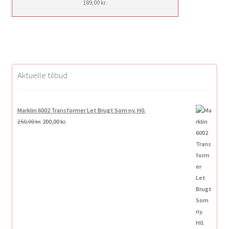
189,00
kr.
Aktuelle tilbud
Marklin 6002 Transformer Let Brugt Som ny. H0.
Den
Den
250,00
kr.
200,00
kr.
oprindelige
aktuelle
pris
pris
var:
er:
250,00 kr..
200,00 kr..