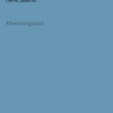
CVR-nr.: 20085703
Afhentningssted: