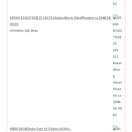
DEKAS 871027 DSB ZE 502 552 Kalundborg Oliraffinaderi ca 1948-58.
H0 DC
Den
Den
379,00
kr.
305,00
kr.
oprindelige
aktuelle
pris
pris
var:
er:
379,00 kr..
305,00 kr..
KIBRI 38146 Deko Sæt til S Bahn H0 Nyt .