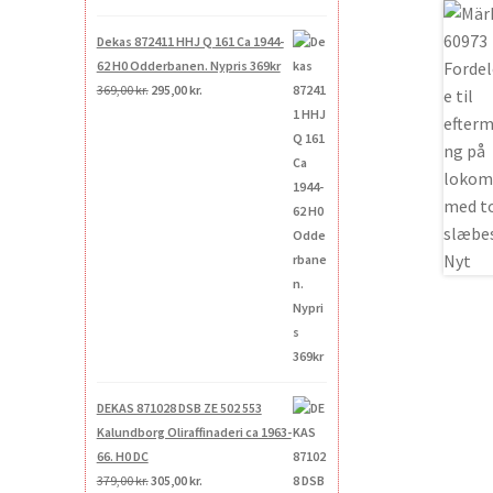
Dekas 872411 HHJ Q 161 Ca 1944-
62 H0 Odderbanen. Nypris 369kr
Den
Den
369,00
kr.
295,00
kr.
oprindelige
aktuelle
pris
pris
var:
er:
369,00 kr..
295,00 kr..
DEKAS 871028 DSB ZE 502 553
Kalundborg Oliraffinaderi ca 1963-
66. H0 DC
Den
Den
379,00
kr.
305,00
kr.