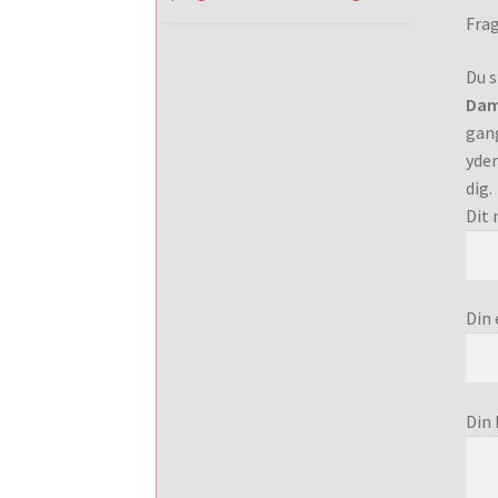
Frag
Du s
Dam
gang
yder
dig.
Dit 
Din 
Din 