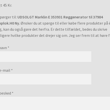
t 45 Kr.
pørger til:
UDSOLGT Marklin E 353931 Røggenerator til 37984
plok.H0 Ny.
Ønsker du at spørge til eller købe flere produkter på 
, kan du også gøre det herfra. Er dette tilfældet, bedes du skrive
ligere hvilke produkter det drejer sig om. Jeg ser frem til at høre f
navn *
e-mail *
besked *