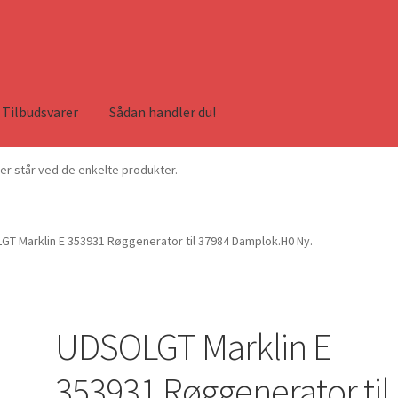
Tilbudsvarer
Sådan handler du!
ser står ved de enkelte produkter.
T Marklin E 353931 Røggenerator til 37984 Damplok.H0 Ny.
UDSOLGT Marklin E
353931 Røggenerator til