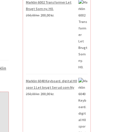
Marklin 6002 Transformer Let
Brugt Som ny. H0.
Den
Den
250,00
kr.
200,00
kr.
oprindelige
aktuelle
pris
pris
var:
er:
250,00 kr..
200,00 kr..
klin
Marklin 6040 Keyboard. digital H0
spor 1 Let brugt Ser ud som Ny
Den
Den
250,00
kr.
200,00
kr.
oprindelige
aktuelle
pris
pris
var:
er:
250,00 kr..
200,00 kr..