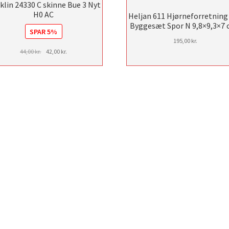
klin 24330 C skinne Bue 3 Nyt
H0 AC
Heljan 611 Hjørneforretning
Byggesæt Spor N 9,8×9,3×7 
SPAR 5%
195,00
kr.
Den
Den
44,00
kr.
42,00
kr.
oprindelige
aktuelle
pris
pris
var:
er:
44,00 kr..
42,00 kr..