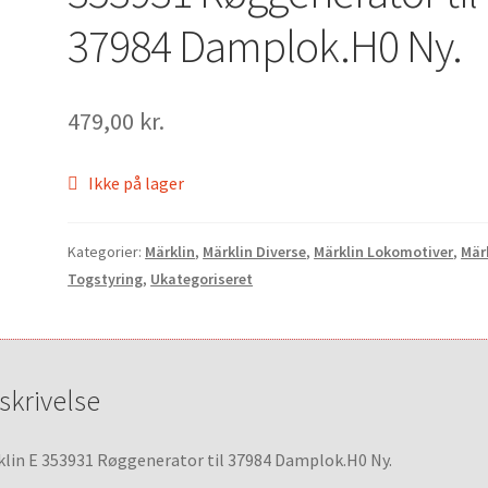
37984 Damplok.H0 Ny.
479,00
kr.
Ikke på lager
Kategorier:
Märklin
,
Märklin Diverse
,
Märklin Lokomotiver
,
Mär
Togstyring
,
Ukategoriseret
skrivelse
lin E 353931 Røggenerator til 37984 Damplok.H0 Ny.