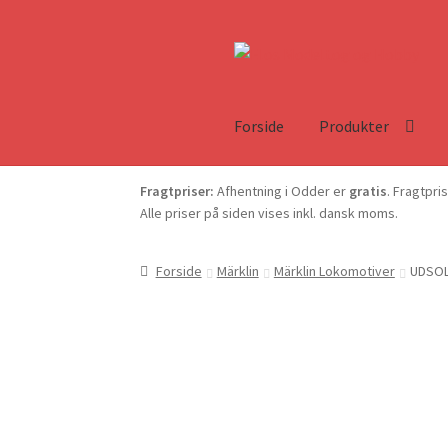
Forside
Produkter
Fragtpriser:
Afhentning i Odder er
gratis
. Fragtpri
Alle priser på siden vises inkl. dansk moms.
Forside
Märklin
Märklin Lokomotiver
UDSOLG