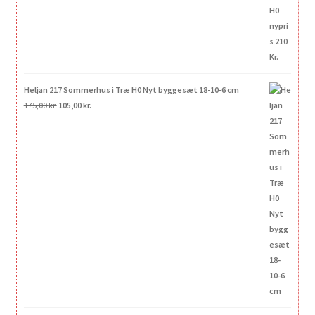
Heljan 217 Sommerhus i Træ H0 Nyt byggesæt 18-10-6 cm
Den
Den
175,00
kr.
105,00
kr.
oprindelige
aktuelle
pris
pris
var:
er:
175,00 kr..
105,00 kr..