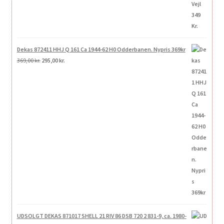
Dekas 872411 HHJ Q 161 Ca 1944-62 H0 Odderbanen. Nypris 369kr
Den
Den
369,00
kr.
295,00
kr.
oprindelige
aktuelle
pris
pris
var:
er:
369,00 kr..
295,00 kr..
UDSOLGT DEKAS 871017 SHELL 21 RIV 86 DSB 720 2 831-9, ca. 1980-