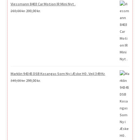
Viessmann 8403 Car Motion IR Mini Nyt .
Den
Den
269,00
kr.
200,00
kr.
oprindelige
aktuelle
pris
pris
var:
er:
269,00 kr..
200,00 kr..
Marklin 94345 DSB Kosangas Som Ny i Æske H0 . Vejl 349 Kr.
Den
Den
349,00
kr.
299,00
kr.
oprindelige
aktuelle
pris
pris
var:
er:
349,00 kr..
299,00 kr..