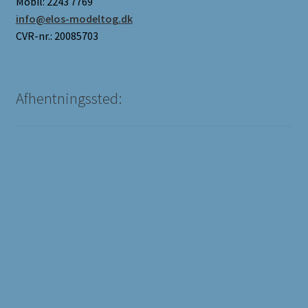
Mobil: 2243 7769
info@elos-modeltog.dk
CVR-nr.: 20085703
Afhentningssted: