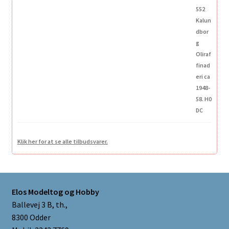
379,00 kr..
305,00 kr..
Klik her for at se alle tilbudsvarer.
Elos Modeltog og Hobby
Ballevej 3 B, th.,
8300 Odder