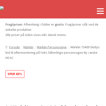
Fragtpriser:
Afhentning i Odder er
gratis
. Fragtpriser står ved de
enkelte produkter.
Alle priser på siden vises inkl. dansk moms.
Forside
Märklin
Märklin Personvogne
Märklin 73409 Slutlys
led til eftermontering på f.eks Silberlinge personvogne Ny i æske
H0 AC
SPAR 43%