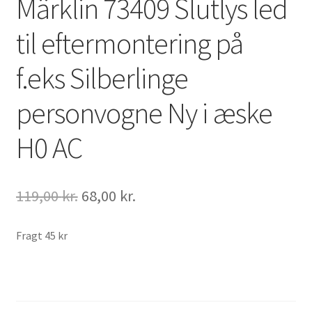
Märklin 73409 Slutlys led
til eftermontering på
f.eks Silberlinge
personvogne Ny i æske
H0 AC
Den
Den
119,00
kr.
68,00
kr.
oprindelige
aktuelle
pris
pris
Fragt 45 kr
var:
er:
119,00 kr..
68,00 kr..