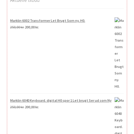
Marklin 6002 Transformer Let Brugt Som ny. H0.
Den
Den
250,00
kr.
200,00
kr.
oprindelige
aktuelle
pris
pris
var:
er:
250,00 kr..
200,00 kr..
Marklin 6040 Keyboard. digital H0 spor 1 Let brugt Ser ud som Ny
Den
Den
250,00
kr.
200,00
kr.
oprindelige
aktuelle
pris
pris
var:
er:
250,00 kr..
200,00 kr..