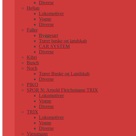
Diverse
Heljan
Lokomotiver
Vogne
Diverse
Faller
Byggesæt
Træer buske og landskab
CAR SYSTEM
Diverse
Kibri
Busch
Noch
Træer Buske og Landskab
Diverse
PIKO
SPOR N: Arnold Fleichsmann TRIX
Lokomotiver
Vogne
Diverse
TRIX
Lokomotiver
Vogne
Diverse
Viessmann