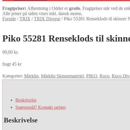
Fragtpriser:
Afhentning i Odder er
gratis
. Fragtpriser står ved de en
Alle priser på siden vises inkl. dansk moms.
Forside
/
TRIX
/
TRIX Diverse
/
Piko 55281 Renseklods til skinner Ny
Piko 55281 Renseklods til skinne
99,00
kr.
fragt 45 kr
Kategorier:
Märklin
,
Märklin Skinnemateriel
,
PIKO
,
Roco
,
Roco Div
Beskrivelse
Spørgsmål? Kontakt sælger
Beskrivelse