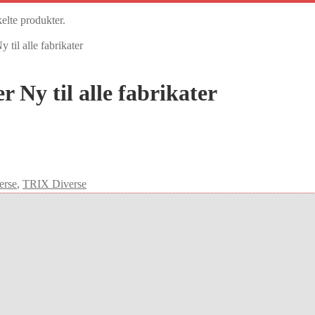
kelte produkter.
 til alle fabrikater
r Ny til alle fabrikater
erse
,
TRIX Diverse