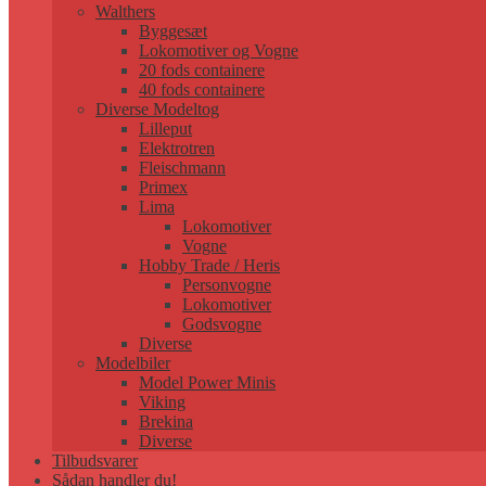
Walthers
Byggesæt
Lokomotiver og Vogne
20 fods containere
40 fods containere
Diverse Modeltog
Lilleput
Elektrotren
Fleischmann
Primex
Lima
Lokomotiver
Vogne
Hobby Trade / Heris
Personvogne
Lokomotiver
Godsvogne
Diverse
Modelbiler
Model Power Minis
Viking
Brekina
Diverse
Tilbudsvarer
Sådan handler du!