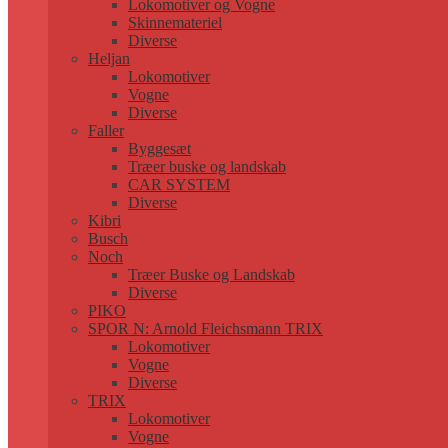
Lokomotiver og Vogne
Skinnemateriel
Diverse
Heljan
Lokomotiver
Vogne
Diverse
Faller
Byggesæt
Træer buske og landskab
CAR SYSTEM
Diverse
Kibri
Busch
Noch
Træer Buske og Landskab
Diverse
PIKO
SPOR N: Arnold Fleichsmann TRIX
Lokomotiver
Vogne
Diverse
TRIX
Lokomotiver
Vogne