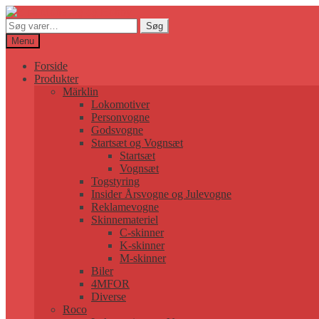
Søg
Søg
efter:
Menu
Forside
Produkter
Märklin
Lokomotiver
Personvogne
Godsvogne
Startsæt og Vognsæt
Startsæt
Vognsæt
Togstyring
Insider Årsvogne og Julevogne
Reklamevogne
Skinnemateriel
C-skinner
K-skinner
M-skinner
Biler
4MFOR
Diverse
Roco