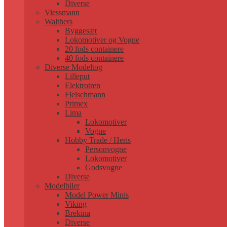
Diverse
Viessmann
Walthers
Byggesæt
Lokomotiver og Vogne
20 fods containere
40 fods containere
Diverse Modeltog
Lilleput
Elektrotren
Fleischmann
Primex
Lima
Lokomotiver
Vogne
Hobby Trade / Heris
Personvogne
Lokomotiver
Godsvogne
Diverse
Modelbiler
Model Power Minis
Viking
Brekina
Diverse