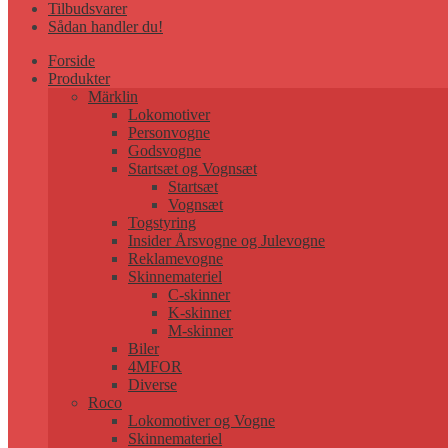
Tilbudsvarer
Sådan handler du!
Forside
Produkter
Märklin
Lokomotiver
Personvogne
Godsvogne
Startsæt og Vognsæt
Startsæt
Vognsæt
Togstyring
Insider Årsvogne og Julevogne
Reklamevogne
Skinnemateriel
C-skinner
K-skinner
M-skinner
Biler
4MFOR
Diverse
Roco
Lokomotiver og Vogne
Skinnemateriel