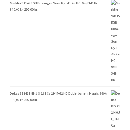
Marklin 94345 DSB Kosangas Som Ny i Æske H0 . Vejl 349 Kr.
Den
Den
349,00
kr.
299,00
kr.
oprindelige
aktuelle
pris
pris
var:
er:
349,00 kr..
299,00 kr..
Dekas 872411 HHJ Q 161 Ca 1944-62 H0 Odderbanen. Nypris 369kr
Den
Den
369,00
kr.
295,00
kr.
oprindelige
aktuelle
pris
pris
var:
er:
369,00 kr..
295,00 kr..