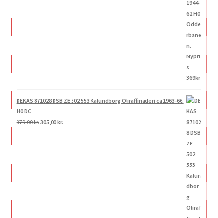
DEKAS 871028 DSB ZE 502 553 Kalundborg Oliraffinaderi ca 1963-66.
H0 DC
Den
Den
379,00
kr.
305,00
kr.
oprindelige
aktuelle
pris
pris
var:
er:
379,00 kr..
305,00 kr..