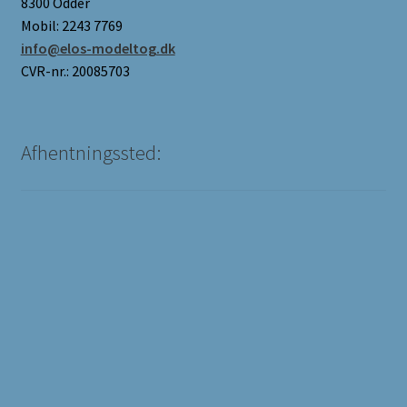
8300 Odder
Mobil: 2243 7769
info@elos-modeltog.dk
CVR-nr.: 20085703
Afhentningssted: