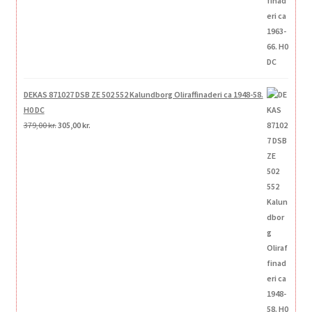
DEKAS 871027 DSB ZE 502 552 Kalundborg Oliraffinaderi ca 1948-58.
H0 DC
Den
Den
379,00
kr.
305,00
kr.
oprindelige
aktuelle
pris
pris
var:
er:
379,00 kr..
305,00 kr..