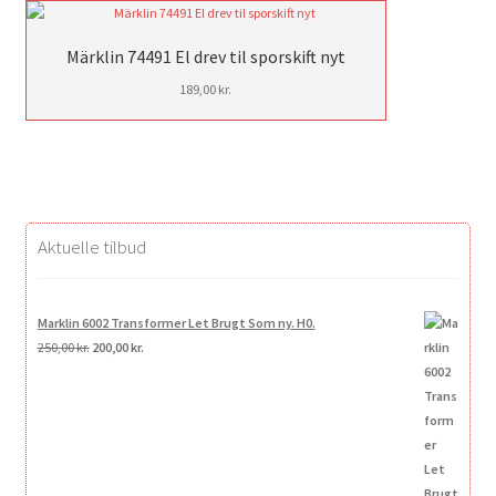
Märklin 74491 El drev til sporskift nyt
189,00
kr.
Aktuelle tilbud
Marklin 6002 Transformer Let Brugt Som ny. H0.
Den
Den
250,00
kr.
200,00
kr.
oprindelige
aktuelle
pris
pris
var:
er:
250,00 kr..
200,00 kr..