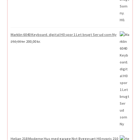
Marklin 6040 Keyboard. digital H0 spor 1 Let brugt Ser ud som Ny
Den
Den
250,00
kr.
200,00
kr.
oprindelige
aktuelle
pris
pris
var:
er:
250,00 kr..
200,00 kr..
Heljan 218 Moderne Hus med garage Nyt Byggesæt H0 nypris 210